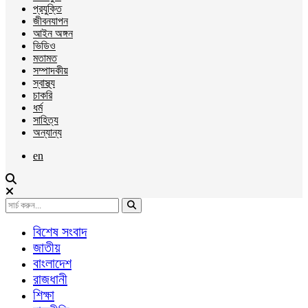
প্রযুক্তি
জীবনযাপন
আইন অঙ্গন
ভিডিও
মতামত
সম্পাদকীয়
স্বাস্থ্য
চাকরি
ধর্ম
সাহিত্য
অন্যান্য
en
বিশেষ সংবাদ
জাতীয়
বাংলাদেশ
রাজধানী
শিক্ষা