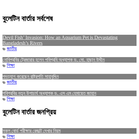
বুলেটিন বার্তার সর্বশেষ
Devil Fish’ Invasion: How an Aquarium Pet is Devastating
Bangladesh’s Rivers
জাতীয়
নোবিপ্রবির ট্রেজারার হলেন পবিপ্রবি অধ্যাপক ড. মো. হাছান উদ্দীন
শিক্ষা
পদত্যাগ করেছেন রাষ্ট্রপতি সাহাবুদ্দিন
জাতীয়
পবিপ্রবির নতুন উপাচার্য অধ্যাপক ড. এস এম হেমায়েত জাহান
শিক্ষা
বুলেটিন বার্তার জনপ্রিয়
সকল বোর্ড পরীক্ষার রেজাল্ট দেখার নিয়ম
শিক্ষা