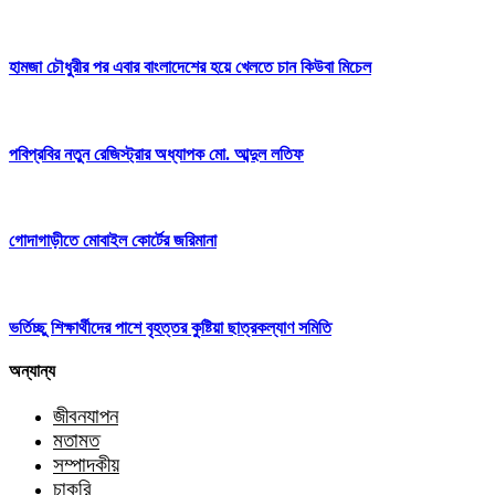
হামজা চৌধুরীর পর এবার বাংলাদেশের হয়ে খেলতে চান কিউবা মিচেল
পবিপ্রবির নতুন রেজিস্ট্রার অধ্যাপক মো. আব্দুল লতিফ
গোদাগাড়ীতে মোবাইল কোর্টের জরিমানা
ভর্তিচ্ছু শিক্ষার্থীদের পাশে বৃহত্তর কুষ্টিয়া ছাত্রকল্যাণ সমিতি
অন্যান্য
জীবনযাপন
মতামত
সম্পাদকীয়
চাকরি