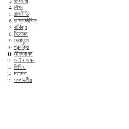
রাজধানী
শিক্ষা
রাজনীতি
আন্তর্জাতিক
বাণিজ্য
বিনোদন
খেলাধুলা
প্রযুক্তি
জীবনযাপন
আইন অঙ্গন
ভিডিও
মতামত
সম্পাদকীয়