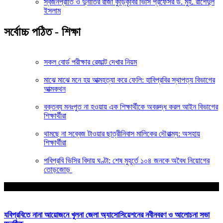
স্বজনপ্রীতি ও দুর্নীতির রাজা কুড়িকৃবির ভিসি প্রফেসর ড. মুহ. রাশেদুল
ইসলাম
সর্বোচ্চ পঠিত - শিক্ষা
সকল বোর্ড পরীক্ষার রেজাল্ট দেখার নিয়ম
মাঝে মাঝে মনে হয় আত্মহত্যা করে ফেলি: হাবিপ্রবির স্থাপত্য বিভাগের
আত্মকথন
বক্তব্য মনঃপুত না হওয়ায় এক শিক্ষার্থীকে অবরুদ্ধ করল আইন বিভাগের
শিক্ষার্থীরা
থামছে না সব্বেজ টাওয়ার ছাত্রীনিবাস মালিকের দৌরাত্ম্য: অসহায়
শিক্ষার্থীরা
পবিপ্রবি ভিসির বিদায় ঘণ্টা: শেষ মুহূর্তে ১০৪ জনকে অবৈধ নিয়োগের
তোড়জোড়
আপনার জন্য নির্বাচিত
যবিপ্রবিতে নানা আয়োজনে খুলনা জেলা অ্যাসোসিয়েশনের নবীনবরণ ও আলোচনা সভা