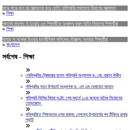
মাঝে মাঝে মনে হয় আত্মহত্যা করে ফেলি: হাবিপ্রবির স্থাপত্য বিভাগের আত্মকথন
শিক্ষা
বক্তব্য মনঃপুত না হওয়ায় এক শিক্ষার্থীকে অবরুদ্ধ করল আইন বিভাগের শিক্ষার্থীরা
শিক্ষা
থামছে না সব্বেজ টাওয়ার ছাত্রীনিবাস মালিকের দৌরাত্ম্য: অসহায় শিক্ষার্থীরা
বাংলাদেশ
সর্বশেষ - শিক্ষা
নোবিপ্রবির ট্রেজারার হলেন পবিপ্রবি অধ্যাপক ড. মো. হাছান উদ্দীন
পবিপ্রবির নতুন উপাচার্য অধ্যাপক ড. এস এম হেমায়েত জাহান
পবিপ্রবি ভিসির বিদায় ঘণ্টা: শেষ মুহূর্তে ১০৪ জনকে অবৈধ নিয়োগের
তোড়জোড়
পবিপ্রবিতে শিক্ষকদের ওপর হামলা: নেপথ্যে উপাচার্যের পদ টিকিয়ে রাখার
লড়াই