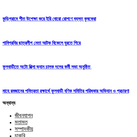
কুড়িগ্রামে শীত উপেক্ষা করে ইরি বোরো রোপণে ব্যস্ত কৃষকেরা
পাবিপ্রবির ছাত্রলীগ নেতা আটক বিকেলে ঘুরতে গিয়ে
ফুলবাড়ীতে অটো রিক্সা ভ্যান চালক দলের কর্মী সভা অনুষ্ঠিত
মাহে রমজানের পবিত্রতা রক্ষার্থে ফুলবাড়ী বণিক সমিতির পরিষ্কার অভিযান ও প্রচারণা
অন্যান্য
জীবনযাপন
মতামত
সম্পাদকীয়
চাকরি