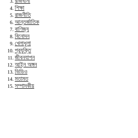
রাজধানী
শিক্ষা
রাজনীতি
আন্তর্জাতিক
বাণিজ্য
বিনোদন
খেলাধুলা
প্রযুক্তি
জীবনযাপন
আইন অঙ্গন
ভিডিও
মতামত
সম্পাদকীয়