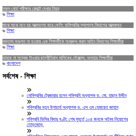
সকল বোর্ড পরীক্ষার রেজাল্ট দেখার নিয়ম
শিক্ষা
মাঝে মাঝে মনে হয় আত্মহত্যা করে ফেলি: হাবিপ্রবির স্থাপত্য বিভাগের আত্মকথন
শিক্ষা
বক্তব্য মনঃপুত না হওয়ায় এক শিক্ষার্থীকে অবরুদ্ধ করল আইন বিভাগের শিক্ষার্থীরা
শিক্ষা
থামছে না সব্বেজ টাওয়ার ছাত্রীনিবাস মালিকের দৌরাত্ম্য: অসহায় শিক্ষার্থীরা
বাংলাদেশ
সর্বশেষ - শিক্ষা
নোবিপ্রবির ট্রেজারার হলেন পবিপ্রবি অধ্যাপক ড. মো. হাছান উদ্দীন
পবিপ্রবির নতুন উপাচার্য অধ্যাপক ড. এস এম হেমায়েত জাহান
পবিপ্রবি ভিসির বিদায় ঘণ্টা: শেষ মুহূর্তে ১০৪ জনকে অবৈধ নিয়োগের
তোড়জোড়