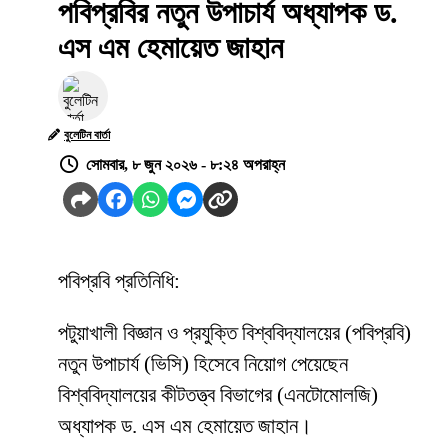
পবিপ্রবির নতুন উপাচার্য অধ্যাপক ড.
এস এম হেমায়েত জাহান
বুলেটিন বার্তা
সোমবার, ৮ জুন ২০২৬ - ৮:২৪ অপরাহ্ন
পবিপ্রবি প্রতিনিধি:
পটুয়াখালী বিজ্ঞান ও প্রযুক্তি বিশ্ববিদ্যালয়ের (পবিপ্রবি)
নতুন উপাচার্য (ভিসি) হিসেবে নিয়োগ পেয়েছেন
বিশ্ববিদ্যালয়ের কীটতত্ত্ব বিভাগের (এনটোমোলজি)
অধ্যাপক ড. এস এম হেমায়েত জাহান।