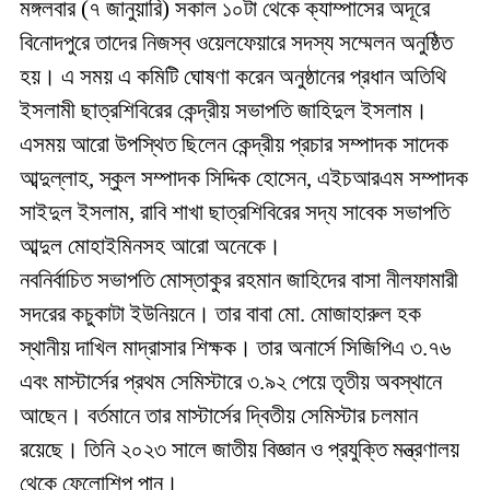
মঙ্গলবার (৭ জানুয়ারি) সকাল ১০টা থেকে ক্যাম্পাসের অদূরে
বিনোদপুরে তাদের নিজস্ব ওয়েলফেয়ারে সদস্য সম্মেলন অনুষ্ঠিত
হয়। এ সময় এ কমিটি ঘোষণা করেন অনুষ্ঠানের প্রধান অতিথি
ইসলামী ছাত্রশিবিরের কেন্দ্রীয় সভাপতি জাহিদুল ইসলাম।
এসময় আরো উপস্থিত ছিলেন কেন্দ্রীয় প্রচার সম্পাদক সাদেক
আব্দুল্লাহ, স্কুল সম্পাদক সিদ্দিক হোসেন, এইচআরএম সম্পাদক
সাইদুল ইসলাম, রাবি শাখা ছাত্রশিবিরের সদ্য সাবেক সভাপতি
আব্দুল মোহাইমিনসহ আরো অনেকে।
নবনির্বাচিত সভাপতি মোস্তাকুর রহমান জাহিদের বাসা নীলফামারী
সদরের কচুকাটা ইউনিয়নে। তার বাবা মো. মোজাহারুল হক
স্থানীয় দাখিল মাদ্রাসার শিক্ষক। তার অনার্সে সিজিপিএ ৩.৭৬
এবং মাস্টার্সের প্রথম সেমিস্টারে ৩.৯২ পেয়ে তৃতীয় অবস্থানে
আছেন। বর্তমানে তার মাস্টার্সের দ্বিতীয় সেমিস্টার চলমান
রয়েছে। তিনি ২০২৩ সালে জাতীয় বিজ্ঞান ও প্রযুক্তি মন্ত্রণালয়
থেকে ফেলোশিপ পান।