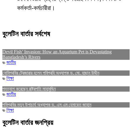
কর্মকর্তা-কর্মচারীরা।
বুলেটিন বার্তার সর্বশেষ
Devil Fish’ Invasion: How an Aquarium Pet is Devastating
Bangladesh’s Rivers
জাতীয়
নোবিপ্রবির ট্রেজারার হলেন পবিপ্রবি অধ্যাপক ড. মো. হাছান উদ্দীন
শিক্ষা
পদত্যাগ করেছেন রাষ্ট্রপতি সাহাবুদ্দিন
জাতীয়
পবিপ্রবির নতুন উপাচার্য অধ্যাপক ড. এস এম হেমায়েত জাহান
শিক্ষা
বুলেটিন বার্তার জনপ্রিয়