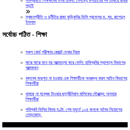
পবিপ্রবিতে শিক্ষকদের ওপর হামলা: নেপথ্যে উপাচার্যের পদ টিকিয়ে রাখার
লড়াই
স্বজনপ্রীতি ও দুর্নীতির রাজা কুড়িকৃবির ভিসি প্রফেসর ড. মুহ. রাশেদুল
ইসলাম
সর্বোচ্চ পঠিত - শিক্ষা
সকল বোর্ড পরীক্ষার রেজাল্ট দেখার নিয়ম
মাঝে মাঝে মনে হয় আত্মহত্যা করে ফেলি: হাবিপ্রবির স্থাপত্য বিভাগের
আত্মকথন
বক্তব্য মনঃপুত না হওয়ায় এক শিক্ষার্থীকে অবরুদ্ধ করল আইন বিভাগের
শিক্ষার্থীরা
থামছে না সব্বেজ টাওয়ার ছাত্রীনিবাস মালিকের দৌরাত্ম্য: অসহায়
শিক্ষার্থীরা
পবিপ্রবি ভিসির বিদায় ঘণ্টা: শেষ মুহূর্তে ১০৪ জনকে অবৈধ নিয়োগের
তোড়জোড়
আপনার জন্য নির্বাচিত