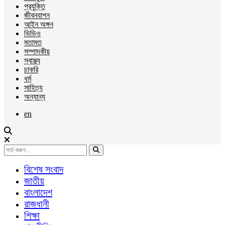
প্রযুক্তি
জীবনযাপন
আইন অঙ্গন
ভিডিও
মতামত
সম্পাদকীয়
স্বাস্থ্য
চাকরি
ধর্ম
সাহিত্য
অন্যান্য
en
বিশেষ সংবাদ
জাতীয়
বাংলাদেশ
রাজধানী
শিক্ষা