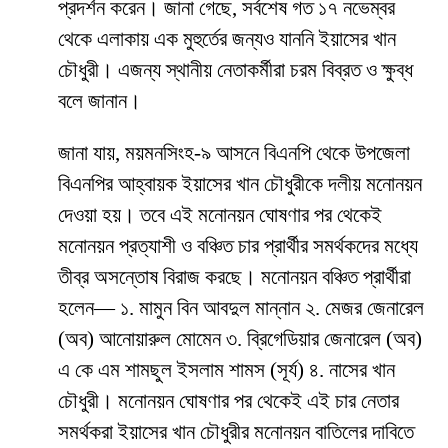
প্রদর্শন করেন। জানা গেছে, সর্বশেষ গত ১৭ নভেম্বর
থেকে এলাকায় এক মুহুর্তের জন্যও যাননি ইয়াসের খান
চৌধুরী। এজন্য স্থানীয় নেতাকর্মীরা চরম বিব্রত ও ক্ষুব্ধ
বলে জানান।
জানা যায়, ময়মনসিংহ-৯ আসনে বিএনপি থেকে উপজেলা
বিএনপির আহ্বায়ক ইয়াসের খান চৌধুরীকে দলীয় মনোনয়ন
দেওয়া হয়। তবে এই মনোনয়ন ঘোষণার পর থেকেই
মনোনয়ন প্রত্যাশী ও বঞ্চিত চার প্রার্থীর সমর্থকদের মধ্যে
তীব্র অসন্তোষ বিরাজ করছে। মনোনয়ন বঞ্চিত প্রার্থীরা
হলেন— ১. মামুন বিন আবদুল মান্নান ২. মেজর জেনারেল
(অব) আনোয়ারুল মোমেন ৩. ব্রিগেডিয়ার জেনারেল (অব)
এ কে এম শামছুল ইসলাম শামস (সূর্য) ৪. নাসের খান
চৌধুরী। মনোনয়ন ঘোষণার পর থেকেই এই চার নেতার
সমর্থকরা ইয়াসের খান চৌধুরীর মনোনয়ন বাতিলের দাবিতে