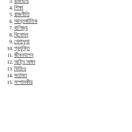
রাজধানী
শিক্ষা
রাজনীতি
আন্তর্জাতিক
বাণিজ্য
বিনোদন
খেলাধুলা
প্রযুক্তি
জীবনযাপন
আইন অঙ্গন
ভিডিও
মতামত
সম্পাদকীয়