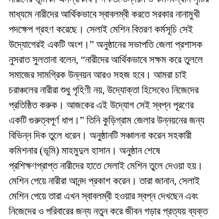
মাধ্যমে নারীদের আর্থিকভাবে স্বাবলম্বী করতে সরকার নানামুখী
পদক্ষেপ গ্রহণ করেছে। সেলাই মেশিন বিতরণ কর্মসূচি সেই
উদ্যোগেরই একটি অংশ।” অনুষ্ঠানের সভাপতি জেলা প্রশাসক
নুসরাত সুলতানা বলেন, “নারীদের আর্থিকভাবে সক্ষম করে তুললে
সমাজের সামগ্রিক উন্নয়ন আরও সহজ হবে। আমরা চাই
চরাঞ্চলের নারীরা শুধু গৃহিণী নয়, উদ্যোক্তা হিসেবেও নিজেদের
প্রতিষ্ঠিত করুক। আজকের এই উদ্যোগ সেই স্বপ্ন পূরণের
একটি গুরুত্বপূর্ণ ধাপ।” তিনি কুড়িগ্রাম জেলার উন্নয়নের জন্য
বিভিন্ন দিক তুলে ধরেন। অনুষ্ঠানটি সঞ্চালনা করেন সহকারী
কমিশনার (ভূমি) মাহমুদুল হাসান। অনুষ্ঠান শেষে
প্রশিক্ষণপ্রাপ্ত নারীদের হাতে সেলাই মেশিন তুলে দেওয়া হয়।
মেশিন পেয়ে নারীরা আনন্দ প্রকাশ করেন। তারা জানান, সেলাই
মেশিন পেয়ে তারা এখন স্বাবলম্বী হওয়ার স্বপ্ন দেখছেন এবং
নিজেদের ও পরিবারের জন্য নতুন করে জীবন গড়ার প্রত্যয় ব্যক্ত