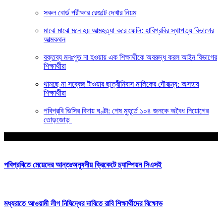
সকল বোর্ড পরীক্ষার রেজাল্ট দেখার নিয়ম
মাঝে মাঝে মনে হয় আত্মহত্যা করে ফেলি: হাবিপ্রবির স্থাপত্য বিভাগের
আত্মকথন
বক্তব্য মনঃপুত না হওয়ায় এক শিক্ষার্থীকে অবরুদ্ধ করল আইন বিভাগের
শিক্ষার্থীরা
থামছে না সব্বেজ টাওয়ার ছাত্রীনিবাস মালিকের দৌরাত্ম্য: অসহায়
শিক্ষার্থীরা
পবিপ্রবি ভিসির বিদায় ঘণ্টা: শেষ মুহূর্তে ১০৪ জনকে অবৈধ নিয়োগের
তোড়জোড়
আপনার জন্য নির্বাচিত
পবিপ্রবিতে মেয়েদের আন্তঃঅনুষদীয় ক্রিকেটে চ্যাম্পিয়ন সিএসই
মধ্যরাতে আওয়ামী লীগ নিষিদ্ধের দাবিতে রাবি শিক্ষার্থীদের বিক্ষোভ