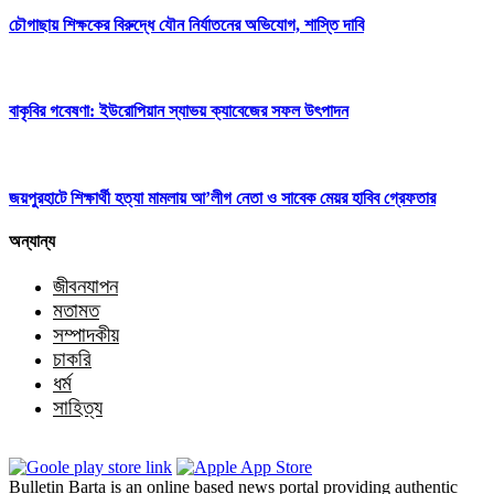
চৌগাছায় শিক্ষকের বিরুদ্ধে যৌন নির্যাতনের অভিযোগ, শাস্তি দাবি
বাকৃবির গবেষণা: ইউরোপিয়ান স্যাভয় ক্যাবেজের সফল উৎপাদন
জয়পুরহাটে শিক্ষার্থী হত্যা মামলায় আ’লীগ নেতা ও সাবেক মেয়র হাবিব গ্রেফতার
অন্যান্য
জীবনযাপন
মতামত
সম্পাদকীয়
চাকরি
ধর্ম
সাহিত্য
Bulletin Barta is an online based news portal providing authentic