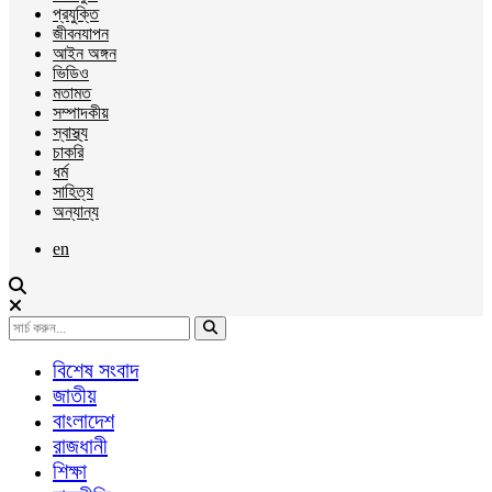
প্রযুক্তি
জীবনযাপন
আইন অঙ্গন
ভিডিও
মতামত
সম্পাদকীয়
স্বাস্থ্য
চাকরি
ধর্ম
সাহিত্য
অন্যান্য
en
বিশেষ সংবাদ
জাতীয়
বাংলাদেশ
রাজধানী
শিক্ষা