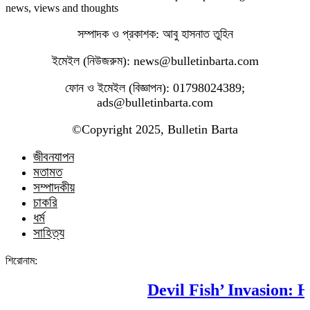
news, views and thoughts
সম্পাদক ও প্রকাশক: আবু হাসনাত তুহিন
ইমেইল (নিউজরুম): news@bulletinbarta.com
ফোন ও ইমেইল (বিজ্ঞাপন): 01798024389;
ads@bulletinbarta.com
©️Copyright 2025, Bulletin Barta
জীবনযাপন
মতামত
সম্পাদকীয়
চাকরি
ধর্ম
সাহিত্য
শিরোনাম:
Devil Fish’ Invasion: Ho