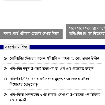
মাঝে মাঝে মনে হয় আত্মহ
সকল বোর্ড পরীক্ষার রেজাল্ট দেখার নিয়ম
হাবিপ্রবির স্থাপত্য বিভাগ
সর্বশেষ - শিক্ষা
নোবিপ্রবির ট্রেজারার হলেন পবিপ্রবি অধ্যাপক ড. মো. হাছান উদ্দীন
পবিপ্রবির নতুন উপাচার্য অধ্যাপক ড. এস এম হেমায়েত জাহান
পবিপ্রবি ভিসির বিদায় ঘণ্টা: শেষ মুহূর্তে ১০৪ জনকে অবৈধ
নিয়োগের তোড়জোড়
পবিপ্রবিতে শিক্ষকদের ওপর হামলা: নেপথ্যে উপাচার্যের পদ টিকিয়ে
রাখার লড়াই