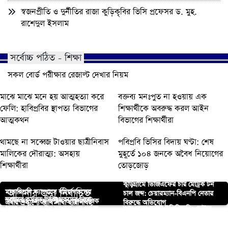
স্বজনপ্রীতি ও দুর্নীতির রাজা কুড়িকৃবির ভিসি প্রফেসর ড. মুহ.
রাশেদুল ইসলাম
সর্বোচ্চ পঠিত - শিক্ষা
সকল বোর্ড পরীক্ষার রেজাল্ট দেখার নিয়ম
মাঝে মাঝে মনে হয় আত্মহত্যা করে
বক্তব্য মনঃপুত না হওয়ায় এক
ফেলি: হাবিপ্রবির স্থাপত্য বিভাগের
শিক্ষার্থীকে অবরুদ্ধ করল আইন
আত্মকথন
বিভাগের শিক্ষার্থীরা
থামছে না সব্বেজ টাওয়ার ছাত্রীনিবাস
পবিপ্রবি ভিসির বিদায় ঘণ্টা: শেষ
মালিকের দৌরাত্ম্য: অসহায়
মুহূর্তে ১০৪ জনকে অবৈধ নিয়োগের
শিক্ষার্থীরা
তোড়জোড়
কুড়িগ্রামে ভিজিএফের চার মেট্রিক টন
আপনার জন্য নির্বাচিত
মাভাবিপ্রবি ক্যাম্পাসে বহিরাগতদের
চাল জব্দ: চেয়ারম্যান-বিএনপি নেতার
যশোরে কর্মরত চিকিৎসকদের নিয়ে
আধিপত্য, চলছে অশ্লীল ও অসামাজিক
এবার প্রকাশ্যে জাবি শাখা ছাত্রশিবির
বিরুদ্ধে অভিযোগ
‘আরএম সিয়ান ইন যশোর’ এর পূর্ণাঙ্গ
শেষ হলো লাইট ইঞ্জিনিয়ারিং সেক্টরে
কার্যক্রম
ইবিতে আন্তর্জাতিক সেমিনার অনুষ্ঠিত
আন্তঃঅনুষদীয় ফুটবল টুর্নামেন্টের প্রথম
২৬ বছরেও নেই ঢাকার সঙ্গে সরাসরি
পোরশায় ইসলামী আন্দোলনের
কমিটি গঠন
সর্বাধিক বিক্রিত ছয়টি পণ্যের ট্রেনিং
ম্যাচে পবিপ্রবির আইন অনুষদের দাপুটে
সোনাগাজীতে শিক্ষকের বিরুদ্ধে মার্ক
বাস যোগাযোগ
গাংগুরিয়া ইউনিয়ন কমিটি গঠন