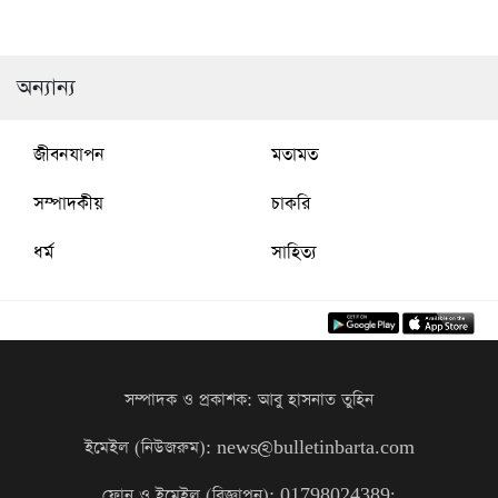
জয়
টেম্পারিং এর অভিযোগ
অন্যান্য
জীবনযাপন
মতামত
সম্পাদকীয়
চাকরি
ধর্ম
সাহিত্য
সম্পাদক ও প্রকাশক: আবু হাসনাত তুহিন
ইমেইল (নিউজরুম): news@bulletinbarta.com
ফোন ও ইমেইল (বিজ্ঞাপন): 01798024389;