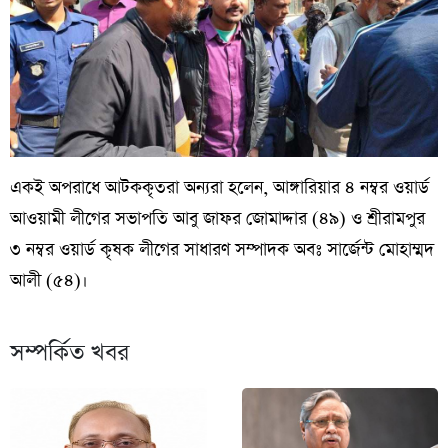
একই অপরাধে আটককৃতরা অন্যরা হলেন, আঙ্গারিয়ার ৪ নম্বর ওয়ার্ড
আওয়ামী লীগের সভাপতি আবু জাফর জোমাদ্দার (৪৯) ও শ্রীরামপুর
৩ নম্বর ওয়ার্ড কৃষক লীগের সাধারণ সম্পাদক অবঃ সার্জেন্ট মোহাম্মদ
আলী (৫৪)।
সম্পর্কিত খবর