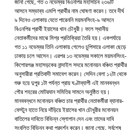
জানা গেছে, গত ৩ নভেম্বর বিএনপির মহাসচিব ২৩৬টি
আসনে সম্ভাব্য এমপি প্রার্থীর নাম ঘোষণা করেন। তবে দীর্ঘ
৯ দিনেও এলাকায় যেতে পারেননি ময়মনসিংহ-৯ আসনে
বিএনপির প্রার্থী ইয়াসের খান চৌধুরী। ফলে স্থানীয়
নেতাকর্মীদের মাঝে মিশ্র প্রতিক্রিয়া তৈরি হয়। একপর্যায়ে
গত ১১ নভেম্বর তিনি এলাকায় গেলেও চুপিসারে এলাকা ছেড়ে
ঢাকায় চলে আসেন। এরপর ১৩ নভেম্বর সকালে ময়মনসিংহ-
কিশোরগঞ্জ মহাসড়কের নান্দাইল সদরে মনোনয়ন বঞ্চিত প্রার্থীর
অনুসারীরা প্রতিবাদী সমাবেশ করেন। সেদিন বেলা ১২টা থেকে
শুরু হয়ে দুপুর ১টা পর্যন্ত প্রায় ঘণ্টাব্যাপী এই মানববন্ধন
পৌর শহরের মোটরযান সমিতির সামনে অনুষ্ঠিত হয়।
মানববন্ধনে মনোনয়ন বঞ্চিত চার প্রার্থীর নেতাকর্মীরা ব্যানার-
ফেস্টুন হাতে নিয়ে দাঁড়িয়ে ইয়াসের খান চৌধুরীর মনোনয়ন
বাতিলের দাবিতে বিভিন্ন স্লোগান দেন এবং তাদের দাবি
সংবলিত বিভিন্ন কথা প্রদর্শন করেন। জানা গেছে, সর্বশেষ