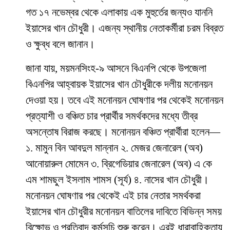
গত ১৭ নভেম্বর থেকে এলাকায় এক মুহুর্তের জন্যও যাননি
ইয়াসের খান চৌধুরী। এজন্য স্থানীয় নেতাকর্মীরা চরম বিব্রত
ও ক্ষুব্ধ বলে জানান।
জানা যায়, ময়মনসিংহ-৯ আসনে বিএনপি থেকে উপজেলা
বিএনপির আহ্বায়ক ইয়াসের খান চৌধুরীকে দলীয় মনোনয়ন
দেওয়া হয়। তবে এই মনোনয়ন ঘোষণার পর থেকেই মনোনয়ন
প্রত্যাশী ও বঞ্চিত চার প্রার্থীর সমর্থকদের মধ্যে তীব্র
অসন্তোষ বিরাজ করছে। মনোনয়ন বঞ্চিত প্রার্থীরা হলেন—
১. মামুন বিন আবদুল মান্নান ২. মেজর জেনারেল (অব)
আনোয়ারুল মোমেন ৩. ব্রিগেডিয়ার জেনারেল (অব) এ কে
এম শামছুল ইসলাম শামস (সূর্য) ৪. নাসের খান চৌধুরী।
মনোনয়ন ঘোষণার পর থেকেই এই চার নেতার সমর্থকরা
ইয়াসের খান চৌধুরীর মনোনয়ন বাতিলের দাবিতে বিভিন্ন সময়
বিক্ষোভ ও প্রতিবাদ কর্মসূচি শুরু করেন। এরই ধারাবাহিকতায়