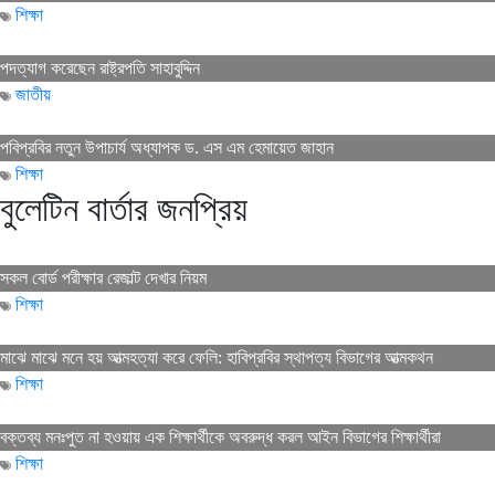
শিক্ষা
পদত্যাগ করেছেন রাষ্ট্রপতি সাহাবুদ্দিন
জাতীয়
পবিপ্রবির নতুন উপাচার্য অধ্যাপক ড. এস এম হেমায়েত জাহান
শিক্ষা
বুলেটিন বার্তার জনপ্রিয়
সকল বোর্ড পরীক্ষার রেজাল্ট দেখার নিয়ম
শিক্ষা
মাঝে মাঝে মনে হয় আত্মহত্যা করে ফেলি: হাবিপ্রবির স্থাপত্য বিভাগের আত্মকথন
শিক্ষা
বক্তব্য মনঃপুত না হওয়ায় এক শিক্ষার্থীকে অবরুদ্ধ করল আইন বিভাগের শিক্ষার্থীরা
শিক্ষা