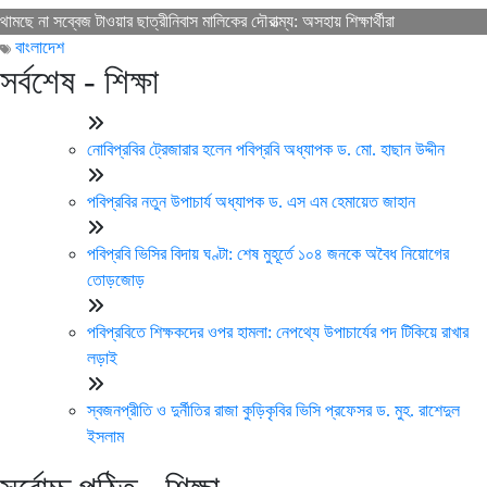
থামছে না সব্বেজ টাওয়ার ছাত্রীনিবাস মালিকের দৌরাত্ম্য: অসহায় শিক্ষার্থীরা
বাংলাদেশ
সর্বশেষ - শিক্ষা
নোবিপ্রবির ট্রেজারার হলেন পবিপ্রবি অধ্যাপক ড. মো. হাছান উদ্দীন
পবিপ্রবির নতুন উপাচার্য অধ্যাপক ড. এস এম হেমায়েত জাহান
পবিপ্রবি ভিসির বিদায় ঘণ্টা: শেষ মুহূর্তে ১০৪ জনকে অবৈধ নিয়োগের
তোড়জোড়
পবিপ্রবিতে শিক্ষকদের ওপর হামলা: নেপথ্যে উপাচার্যের পদ টিকিয়ে রাখার
লড়াই
স্বজনপ্রীতি ও দুর্নীতির রাজা কুড়িকৃবির ভিসি প্রফেসর ড. মুহ. রাশেদুল
ইসলাম