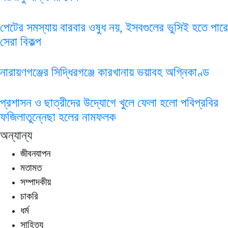
পেটের সমস্যায় বারবার ওষুধ নয়, ইসবগুলের ভুসিই হতে পারে
সেরা বিকল্প
নারায়ণগঞ্জের সিদ্ধিরগঞ্জে কারখানায় ভয়াবহ অগ্নিকাণ্ড
প্রশাসন ও ছাত্রীদের উদ্যোগে খুলে ফেলা হলো পবিপ্রবির
ফজিলাতুন্নেছা হলের নামফলক
অন্যান্য
জীবনযাপন
মতামত
সম্পাদকীয়
চাকরি
ধর্ম
সাহিত্য