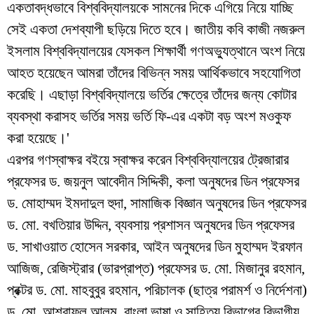
একতাবদ্ধভাবে বিশ্ববিদ্যালয়কে সামনের দিকে এগিয়ে নিয়ে যাচ্ছি
সেই একতা দেশব্যাপী ছড়িয়ে দিতে হবে। জাতীয় কবি কাজী নজরুল
ইসলাম বিশ্ববিদ্যালয়ের যেসকল শিক্ষার্থী গণঅভ্যুত্থানে অংশ নিয়ে
আহত হয়েছেন আমরা তাঁদের বিভিন্ন সময় আর্থিকভাবে সহযোগিতা
করেছি। এছাড়া বিশ্ববিদ্যালয়ে ভর্তির ক্ষেত্রে তাঁদের জন্য কোটার
ব্যবস্থা করাসহ ভর্তির সময় ভর্তি ফি-এর একটা বড় অংশ মওকুফ
করা হয়েছে।'
এরপর গণস্বাক্ষর বইয়ে স্বাক্ষর করেন বিশ্ববিদ্যালয়ের ট্রেজারার
প্রফেসর ড. জয়নুল আবেদীন সিদ্দিকী, কলা অনুষদের ডিন প্রফেসর
ড. মোহাম্মদ ইমদাদুল হুদা, সামাজিক বিজ্ঞান অনুষদের ডিন প্রফেসর
ড. মো. বখতিয়ার উদ্দিন, ব্যবসায় প্রশাসন অনুষদের ডিন প্রফেসর
ড. সাখাওয়াত হোসেন সরকার, আইন অনুষদের ডিন মুহাম্মদ ইরফান
আজিজ, রেজিস্ট্রার (ভারপ্রাপ্ত) প্রফেসর ড. মো. মিজানুর রহমান,
প্রক্টর ড. মো. মাহবুবুর রহমান, পরিচালক (ছাত্র পরামর্শ ও নির্দেশনা)
ড. মো. আশরাফুল আলম, বাংলা ভাষা ও সাহিত্য বিভাগের বিভাগীয়