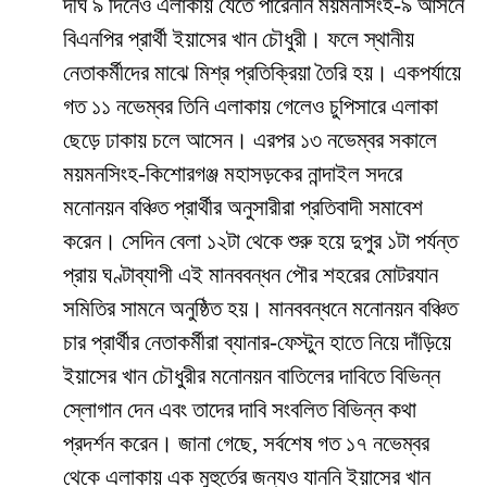
দীর্ঘ ৯ দিনেও এলাকায় যেতে পারেননি ময়মনসিংহ-৯ আসনে
বিএনপির প্রার্থী ইয়াসের খান চৌধুরী। ফলে স্থানীয়
নেতাকর্মীদের মাঝে মিশ্র প্রতিক্রিয়া তৈরি হয়। একপর্যায়ে
গত ১১ নভেম্বর তিনি এলাকায় গেলেও চুপিসারে এলাকা
ছেড়ে ঢাকায় চলে আসেন। এরপর ১৩ নভেম্বর সকালে
ময়মনসিংহ-কিশোরগঞ্জ মহাসড়কের নান্দাইল সদরে
মনোনয়ন বঞ্চিত প্রার্থীর অনুসারীরা প্রতিবাদী সমাবেশ
করেন। সেদিন বেলা ১২টা থেকে শুরু হয়ে দুপুর ১টা পর্যন্ত
প্রায় ঘণ্টাব্যাপী এই মানববন্ধন পৌর শহরের মোটরযান
সমিতির সামনে অনুষ্ঠিত হয়। মানববন্ধনে মনোনয়ন বঞ্চিত
চার প্রার্থীর নেতাকর্মীরা ব্যানার-ফেস্টুন হাতে নিয়ে দাঁড়িয়ে
ইয়াসের খান চৌধুরীর মনোনয়ন বাতিলের দাবিতে বিভিন্ন
স্লোগান দেন এবং তাদের দাবি সংবলিত বিভিন্ন কথা
প্রদর্শন করেন। জানা গেছে, সর্বশেষ গত ১৭ নভেম্বর
থেকে এলাকায় এক মুহুর্তের জন্যও যাননি ইয়াসের খান