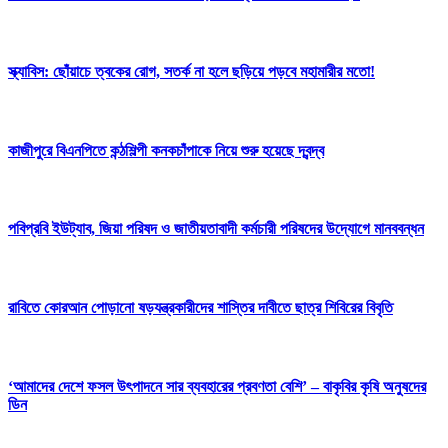
স্ক্যাবিস: ছোঁয়াচে ত্বকের রোগ, সতর্ক না হলে ছড়িয়ে পড়বে মহামারীর মতো!
কাজীপুরে বিএনপিতে কন্ঠশিল্পী কনকচাঁপাকে নিয়ে শুরু হয়েছে দ্বন্দ্ব
পবিপ্রবি ইউট্যাব, জিয়া পরিষদ ও জাতীয়তাবাদী কর্মচারী পরিষদের উদ্যোগে মানববন্ধন
রাবিতে কোরআন পোড়ানো ষড়যন্ত্রকারীদের শাস্তির দাবীতে ছাত্র শিবিরের বিবৃতি
‘আমাদের দেশে ফসল উৎপাদনে সার ব্যবহারের প্রবণতা বেশি’ – বাকৃবির কৃষি অনুষদের
ডিন