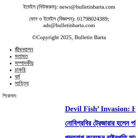
ইমেইল (নিউজরুম): news@bulletinbarta.com
ফোন ও ইমেইল (বিজ্ঞাপন): 01798024389;
ads@bulletinbarta.com
©️Copyright 2025, Bulletin Barta
জীবনযাপন
মতামত
সম্পাদকীয়
চাকরি
ধর্ম
সাহিত্য
শিরোনাম:
Devil Fish’ Invasion: How
নোবিপ্রবির ট্রেজারার হলেন পবিপ্র
পদত্যাগ করেছেন রাষ্ট্রপতি সাহাবুদ্দ