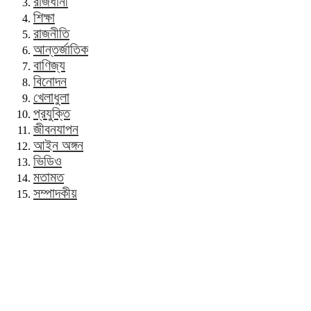
রাজধানী
শিক্ষা
রাজনীতি
আন্তর্জাতিক
বাণিজ্য
বিনোদন
খেলাধুলা
প্রযুক্তি
জীবনযাপন
আইন অঙ্গন
ভিডিও
মতামত
সম্পাদকীয়