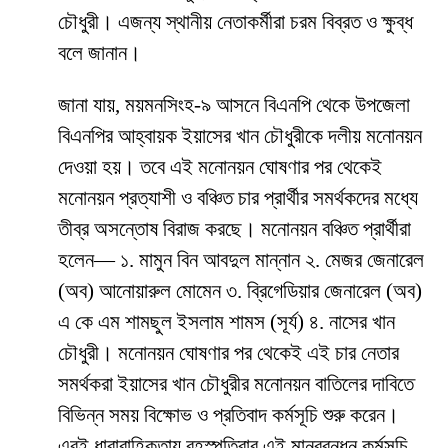
চৌধুরী। এজন্য স্থানীয় নেতাকর্মীরা চরম বিব্রত ও ক্ষুব্ধ
বলে জানান।
জানা যায়, ময়মনসিংহ-৯ আসনে বিএনপি থেকে উপজেলা
বিএনপির আহ্বায়ক ইয়াসের খান চৌধুরীকে দলীয় মনোনয়ন
দেওয়া হয়। তবে এই মনোনয়ন ঘোষণার পর থেকেই
মনোনয়ন প্রত্যাশী ও বঞ্চিত চার প্রার্থীর সমর্থকদের মধ্যে
তীব্র অসন্তোষ বিরাজ করছে। মনোনয়ন বঞ্চিত প্রার্থীরা
হলেন— ১. মামুন বিন আবদুল মান্নান ২. মেজর জেনারেল
(অব) আনোয়ারুল মোমেন ৩. ব্রিগেডিয়ার জেনারেল (অব)
এ কে এম শামছুল ইসলাম শামস (সূর্য) ৪. নাসের খান
চৌধুরী। মনোনয়ন ঘোষণার পর থেকেই এই চার নেতার
সমর্থকরা ইয়াসের খান চৌধুরীর মনোনয়ন বাতিলের দাবিতে
বিভিন্ন সময় বিক্ষোভ ও প্রতিবাদ কর্মসূচি শুরু করেন।
এরই ধারাবাহিকতায় বৃহস্পতিবার এই মানববন্ধন কর্মসূচি