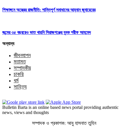
শিক্ষাঙ্গনে অস্ত্রের রাজনীতি: শান্তিপূর্ণ সমাধানের আহ্বান জুবায়েরের
জন্মের ৩৫ বছররেও ভাত খায়নি সিরাজগঞ্জের যুবক শরীফ আহমেদ
অন্যান্য
জীবনযাপন
মতামত
সম্পাদকীয়
চাকরি
ধর্ম
সাহিত্য
Bulletin Barta is an online based news portal providing authentic
news, views and thoughts
সম্পাদক ও প্রকাশক: আবু হাসনাত তুহিন