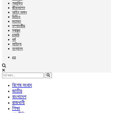
প্রযুক্তি
জীবনযাপন
আইন অঙ্গন
ভিডিও
মতামত
সম্পাদকীয়
স্বাস্থ্য
চাকরি
ধর্ম
সাহিত্য
অন্যান্য
en
বিশেষ সংবাদ
জাতীয়
বাংলাদেশ
রাজধানী
শিক্ষা