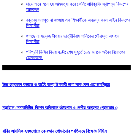
মাঝে মাঝে মনে হয় আত্মহত্যা করে ফেলি: হাবিপ্রবির স্থাপত্য বিভাগের
আত্মকথন
বক্তব্য মনঃপুত না হওয়ায় এক শিক্ষার্থীকে অবরুদ্ধ করল আইন বিভাগের
শিক্ষার্থীরা
থামছে না সব্বেজ টাওয়ার ছাত্রীনিবাস মালিকের দৌরাত্ম্য: অসহায়
শিক্ষার্থীরা
পবিপ্রবি ভিসির বিদায় ঘণ্টা: শেষ মুহূর্তে ১০৪ জনকে অবৈধ নিয়োগের
তোড়জোড়
আপনার জন্য নির্বাচিত
উচ্চ রক্তচাপ কমাতে ও হার্টের জন্য উপকারী নাপা শাক কেন এত জনপ্রিয়!
নড়াইলে সেনাবাহিনীর বিশেষ অভিযানে শুটারগান ও দেশীয় অস্ত্রসহ গ্রেফতার ৩
রাবির আবাসিক হলগুলোতে কোরআন পোড়ানোর প্রতিবাদে বিক্ষোভ মিছিল