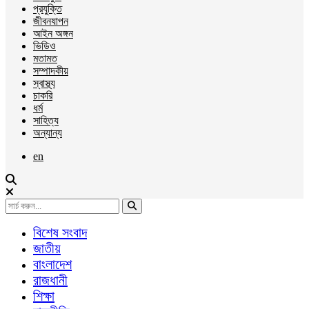
প্রযুক্তি
জীবনযাপন
আইন অঙ্গন
ভিডিও
মতামত
সম্পাদকীয়
স্বাস্থ্য
চাকরি
ধর্ম
সাহিত্য
অন্যান্য
en
বিশেষ সংবাদ
জাতীয়
বাংলাদেশ
রাজধানী
শিক্ষা