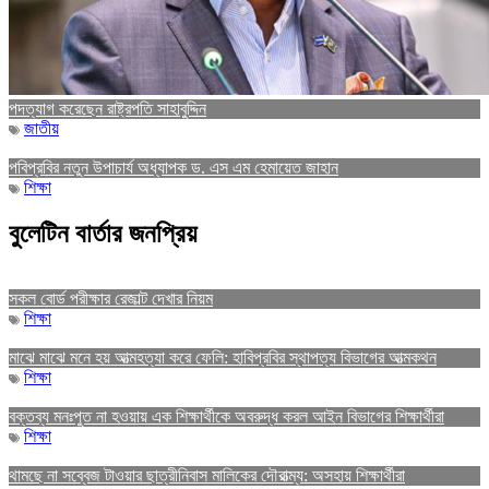
পদত্যাগ করেছেন রাষ্ট্রপতি সাহাবুদ্দিন
জাতীয়
পবিপ্রবির নতুন উপাচার্য অধ্যাপক ড. এস এম হেমায়েত জাহান
শিক্ষা
বুলেটিন বার্তার জনপ্রিয়
সকল বোর্ড পরীক্ষার রেজাল্ট দেখার নিয়ম
শিক্ষা
মাঝে মাঝে মনে হয় আত্মহত্যা করে ফেলি: হাবিপ্রবির স্থাপত্য বিভাগের আত্মকথন
শিক্ষা
বক্তব্য মনঃপুত না হওয়ায় এক শিক্ষার্থীকে অবরুদ্ধ করল আইন বিভাগের শিক্ষার্থীরা
শিক্ষা
থামছে না সব্বেজ টাওয়ার ছাত্রীনিবাস মালিকের দৌরাত্ম্য: অসহায় শিক্ষার্থীরা