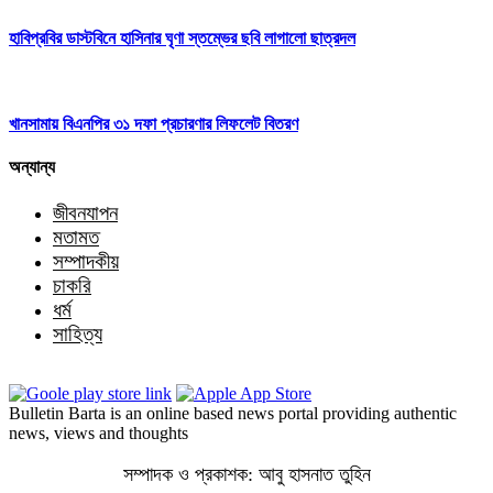
হাবিপ্রবির ডাস্টবিনে হাসিনার ঘৃণা স্তম্ভের ছবি লাগালো ছাত্রদল
খানসামায় বিএনপির ৩১ দফা প্রচারণার লিফলেট বিতরণ
অন্যান্য
জীবনযাপন
মতামত
সম্পাদকীয়
চাকরি
ধর্ম
সাহিত্য
Bulletin Barta is an online based news portal providing authentic
news, views and thoughts
সম্পাদক ও প্রকাশক: আবু হাসনাত তুহিন