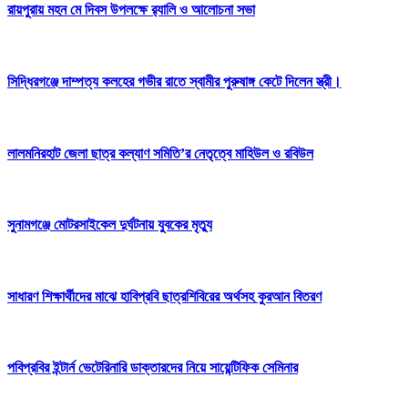
রায়পুরায় মহন মে দিবস উপলক্ষে র‍্যালি ও আলোচনা সভা
সিদ্ধিরগঞ্জে দাম্পত্য কলহের গভীর রাতে স্বামীর পুরুষাঙ্গ কেটে দিলেন স্ত্রী।
লালমনিরহাট জেলা ছাত্র কল্যাণ সমিতি’র নেতৃত্বে মাহিউল ও রবিউল
সুনামগঞ্জে মোটরসাইকেল দুর্ঘটনায় যুবকের মৃত্যু
সাধারণ শিক্ষার্থীদের মাঝে হাবিপ্রবি ছাত্রশিবিরের অর্থসহ কুরআন বিতরণ
পবিপ্রবির ইন্টার্ন ভেটেরিনারি ডাক্তারদের নিয়ে সায়েন্টিফিক সেমিনার