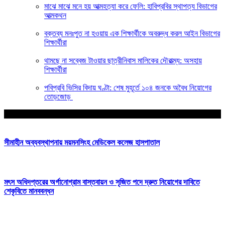
মাঝে মাঝে মনে হয় আত্মহত্যা করে ফেলি: হাবিপ্রবির স্থাপত্য বিভাগের
আত্মকথন
বক্তব্য মনঃপুত না হওয়ায় এক শিক্ষার্থীকে অবরুদ্ধ করল আইন বিভাগের
শিক্ষার্থীরা
থামছে না সব্বেজ টাওয়ার ছাত্রীনিবাস মালিকের দৌরাত্ম্য: অসহায়
শিক্ষার্থীরা
পবিপ্রবি ভিসির বিদায় ঘণ্টা: শেষ মুহূর্তে ১০৪ জনকে অবৈধ নিয়োগের
তোড়জোড়
আপনার জন্য নির্বাচিত
সীমাহীন অব্যবস্থাপনায় ময়মনসিংহ মেডিকেল কলেজ হাসপাতাল
মৎস অধিদপ্তরের অর্গানোগ্রাম বাস্তবায়ন ও সৃজিত পদে দ্রুত নিয়োগের দাবিতে
শেকৃবিতে মানববন্ধন