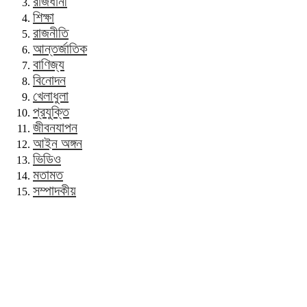
রাজধানী
শিক্ষা
রাজনীতি
আন্তর্জাতিক
বাণিজ্য
বিনোদন
খেলাধুলা
প্রযুক্তি
জীবনযাপন
আইন অঙ্গন
ভিডিও
মতামত
সম্পাদকীয়