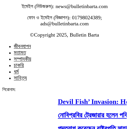
ইমেইল (নিউজরুম): news@bulletinbarta.com
ফোন ও ইমেইল (বিজ্ঞাপন): 01798024389;
ads@bulletinbarta.com
©️Copyright 2025, Bulletin Barta
জীবনযাপন
মতামত
সম্পাদকীয়
চাকরি
ধর্ম
সাহিত্য
শিরোনাম:
Devil Fish’ Invasion: How 
নোবিপ্রবির ট্রেজারার হলেন পবিপ্রবি 
পদত্যাগ করেছেন রাষ্ট্রপতি সাহাবুদ্দিন