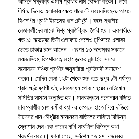
আসনে সম্ভাব্য এমপি প্রার্থীর নাম ঘোষণা করেন। তবে
দীর্ঘ ৯ দিনেও এলাকায় যেতে পারেননি ময়মনসিংহ-৯ আসনে
বিএনপির প্রার্থী ইয়াসের খান চৌধুরী। ফলে স্থানীয়
নেতাকর্মীদের মাঝে মিশ্র প্রতিক্রিয়া তৈরি হয়। একপর্যায়ে
গত ১১ নভেম্বর তিনি এলাকায় গেলেও চুপিসারে এলাকা
ছেড়ে ঢাকায় চলে আসেন। এরপর ১৩ নভেম্বর সকালে
ময়মনসিংহ-কিশোরগঞ্জ মহাসড়কের নান্দাইল সদরে
মনোনয়ন বঞ্চিত প্রার্থীর অনুসারীরা প্রতিবাদী সমাবেশ
করেন। সেদিন বেলা ১২টা থেকে শুরু হয়ে দুপুর ১টা পর্যন্ত
প্রায় ঘণ্টাব্যাপী এই মানববন্ধন পৌর শহরের মোটরযান
সমিতির সামনে অনুষ্ঠিত হয়। মানববন্ধনে মনোনয়ন বঞ্চিত
চার প্রার্থীর নেতাকর্মীরা ব্যানার-ফেস্টুন হাতে নিয়ে দাঁড়িয়ে
ইয়াসের খান চৌধুরীর মনোনয়ন বাতিলের দাবিতে বিভিন্ন
স্লোগান দেন এবং তাদের দাবি সংবলিত বিভিন্ন কথা
প্রদর্শন করেন। জানা গেছে, সর্বশেষ গত ১৭ নভেম্বর