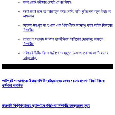
সকল বোর্ড পরীক্ষার রেজাল্ট দেখার নিয়ম
মাঝে মাঝে মনে হয় আত্মহত্যা করে ফেলি: হাবিপ্রবির স্থাপত্য বিভাগের
আত্মকথন
বক্তব্য মনঃপুত না হওয়ায় এক শিক্ষার্থীকে অবরুদ্ধ করল আইন বিভাগের
শিক্ষার্থীরা
থামছে না সব্বেজ টাওয়ার ছাত্রীনিবাস মালিকের দৌরাত্ম্য: অসহায়
শিক্ষার্থীরা
পবিপ্রবি ভিসির বিদায় ঘণ্টা: শেষ মুহূর্তে ১০৪ জনকে অবৈধ নিয়োগের
তোড়জোড়
আপনার জন্য নির্বাচিত
পাবিপ্রবি ও জাপানের ইয়ামানাশি বিশ্ববিদ্যালয়ের মধ্যে কোলাবোরেশন রিসার্চ বিষয়ে
কর্মশালা অনুষ্ঠিত
রাজশাহী বিশ্ববিদ্যালয়ে ক্যাম্পাসে বহিরাগত শিক্ষার্থীর রহস্যজনক মৃত্যু