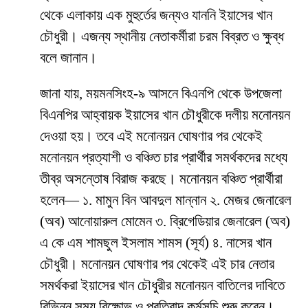
থেকে এলাকায় এক মুহুর্তের জন্যও যাননি ইয়াসের খান
চৌধুরী। এজন্য স্থানীয় নেতাকর্মীরা চরম বিব্রত ও ক্ষুব্ধ
বলে জানান।
জানা যায়, ময়মনসিংহ-৯ আসনে বিএনপি থেকে উপজেলা
বিএনপির আহ্বায়ক ইয়াসের খান চৌধুরীকে দলীয় মনোনয়ন
দেওয়া হয়। তবে এই মনোনয়ন ঘোষণার পর থেকেই
মনোনয়ন প্রত্যাশী ও বঞ্চিত চার প্রার্থীর সমর্থকদের মধ্যে
তীব্র অসন্তোষ বিরাজ করছে। মনোনয়ন বঞ্চিত প্রার্থীরা
হলেন— ১. মামুন বিন আবদুল মান্নান ২. মেজর জেনারেল
(অব) আনোয়ারুল মোমেন ৩. ব্রিগেডিয়ার জেনারেল (অব)
এ কে এম শামছুল ইসলাম শামস (সূর্য) ৪. নাসের খান
চৌধুরী। মনোনয়ন ঘোষণার পর থেকেই এই চার নেতার
সমর্থকরা ইয়াসের খান চৌধুরীর মনোনয়ন বাতিলের দাবিতে
বিভিন্ন সময় বিক্ষোভ ও প্রতিবাদ কর্মসূচি শুরু করেন।