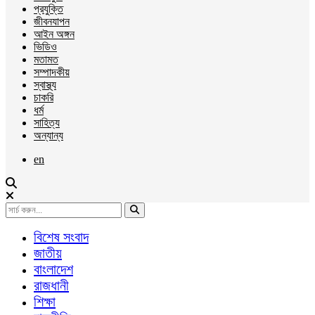
প্রযুক্তি
জীবনযাপন
আইন অঙ্গন
ভিডিও
মতামত
সম্পাদকীয়
স্বাস্থ্য
চাকরি
ধর্ম
সাহিত্য
অন্যান্য
en
বিশেষ সংবাদ
জাতীয়
বাংলাদেশ
রাজধানী
শিক্ষা