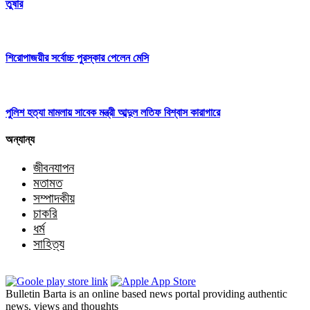
তুষার
শিরোপাজয়ীর সর্বোচ্চ পুরস্কার পেলেন মেসি
পুলিশ হত্যা মামলায় সাবেক মন্ত্রী আব্দুল লতিফ বিশ্বাস কারাগারে
অন্যান্য
জীবনযাপন
মতামত
সম্পাদকীয়
চাকরি
ধর্ম
সাহিত্য
Bulletin Barta is an online based news portal providing authentic
news, views and thoughts