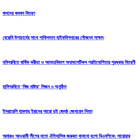
বাসদের কম্বল বিতরণ
বেরোবি উপাচার্যের সাথে পাকিস্তান হাইকমিশনারের সৌজন্য সাক্ষাৎ
যবিপ্রবিতে বার্ষিক ক্রীড়া ও আন্তঃবিভাগ অ্যাথলেটিকস প্রতিযোগিতার পুরষ্কার বিতরণী
হাবিপ্রবিতে ‘বিজ মাষ্টার’ সিজন ৩ অনুষ্ঠিত
ইসরায়েলি হামলায় ইরানের আরো দুই জ্যেষ্ঠ জেনারেল নিহত
আবারও আওয়ামী লীগের মতো ঐতিহাসিক জরুরত বানানো হলো বিএনপিকে: সারোয়ার