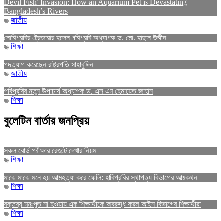
Devil Fish’ Invasion: How an Aquarium Pet is Devastating
Bangladesh’s Rivers
জাতীয়
নোবিপ্রবির ট্রেজারার হলেন পবিপ্রবি অধ্যাপক ড. মো. হাছান উদ্দীন
শিক্ষা
পদত্যাগ করেছেন রাষ্ট্রপতি সাহাবুদ্দিন
জাতীয়
পবিপ্রবির নতুন উপাচার্য অধ্যাপক ড. এস এম হেমায়েত জাহান
শিক্ষা
বুলেটিন বার্তার জনপ্রিয়
সকল বোর্ড পরীক্ষার রেজাল্ট দেখার নিয়ম
শিক্ষা
মাঝে মাঝে মনে হয় আত্মহত্যা করে ফেলি: হাবিপ্রবির স্থাপত্য বিভাগের আত্মকথন
শিক্ষা
বক্তব্য মনঃপুত না হওয়ায় এক শিক্ষার্থীকে অবরুদ্ধ করল আইন বিভাগের শিক্ষার্থীরা
শিক্ষা