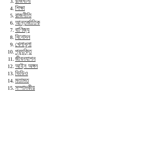
রাজধানী
শিক্ষা
রাজনীতি
আন্তর্জাতিক
বাণিজ্য
বিনোদন
খেলাধুলা
প্রযুক্তি
জীবনযাপন
আইন অঙ্গন
ভিডিও
মতামত
সম্পাদকীয়