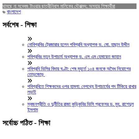
থামছে না সব্বেজ টাওয়ার ছাত্রীনিবাস মালিকের দৌরাত্ম্য: অসহায় শিক্ষার্থীরা
বাংলাদেশ
সর্বশেষ - শিক্ষা
নোবিপ্রবির ট্রেজারার হলেন পবিপ্রবি অধ্যাপক ড. মো. হাছান উদ্দীন
পবিপ্রবির নতুন উপাচার্য অধ্যাপক ড. এস এম হেমায়েত জাহান
পবিপ্রবি ভিসির বিদায় ঘণ্টা: শেষ মুহূর্তে ১০৪ জনকে অবৈধ নিয়োগের
তোড়জোড়
পবিপ্রবিতে শিক্ষকদের ওপর হামলা: নেপথ্যে উপাচার্যের পদ টিকিয়ে রাখার
লড়াই
স্বজনপ্রীতি ও দুর্নীতির রাজা কুড়িকৃবির ভিসি প্রফেসর ড. মুহ. রাশেদুল
ইসলাম
সর্বোচ্চ পঠিত - শিক্ষা