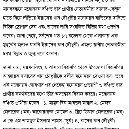
মানববন্ধন পৌর শহরের মোটরযান সমিতির সামনে অনুষ্ঠিত হয়।
মানববন্ধনে মনোনয়ন বঞ্চিত চার প্রার্থীর নেতাকর্মীরা ব্যানার-ফেস্টুন
হাতে নিয়ে দাঁড়িয়ে ইয়াসের খান চৌধুরীর মনোনয়ন বাতিলের দাবিতে
বিভিন্ন স্লোগান দেন এবং তাদের দাবি সংবলিত বিভিন্ন কথা প্রদর্শন
করেন। জানা গেছে, সর্বশেষ গত ১৭ নভেম্বর থেকে এলাকায় এক
মুহুর্তের জন্যও যাননি ইয়াসের খান চৌধুরী। এজন্য স্থানীয় নেতাকর্মীরা
চরম বিব্রত ও ক্ষুব্ধ বলে জানান।
জানা যায়, ময়মনসিংহ-৯ আসনে বিএনপি থেকে উপজেলা বিএনপির
আহ্বায়ক ইয়াসের খান চৌধুরীকে দলীয় মনোনয়ন দেওয়া হয়। তবে
এই মনোনয়ন ঘোষণার পর থেকেই মনোনয়ন প্রত্যাশী ও বঞ্চিত চার
প্রার্থীর সমর্থকদের মধ্যে তীব্র অসন্তোষ বিরাজ করছে। মনোনয়ন
বঞ্চিত প্রার্থীরা হলেন— ১. মামুন বিন আবদুল মান্নান ২. মেজর
জেনারেল (অব) আনোয়ারুল মোমেন ৩. ব্রিগেডিয়ার জেনারেল (অব)
এ কে এম শামছুল ইসলাম শামস (সূর্য) ৪. নাসের খান চৌধুরী।