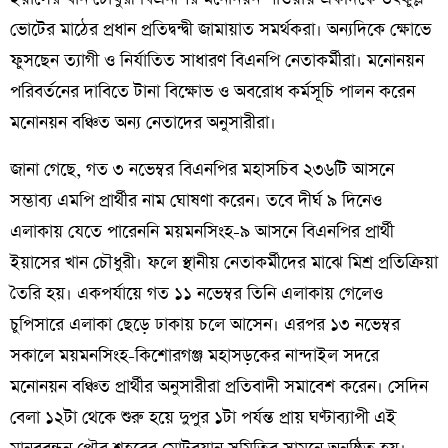
ভোটের মাঠের প্রধান প্রতিদ্বন্দ্বী জামায়াত সমর্থকরা। অন্যদিকে ক্ষোভে
ফুসছেন ত্যাগী ও নির্যাতিত সাধারণ বিএনপি নেতাকর্মীরা। মনোনয়ন
পরিবর্তনের দাবিতে টানা বিক্ষোভ ও অবরোধ কর্মসূচি পালন করেন
মনোনয়ন বঞ্চিত অন্য নেতাদের অনুসারীরা।
জানা গেছে, গত ৩ নভেম্বর বিএনপির মহাসচিব ২৩৬টি আসনে
সম্ভাব্য এমপি প্রার্থীর নাম ঘোষণা করেন। তবে দীর্ঘ ৯ দিনেও
এলাকায় যেতে পারেননি ময়মনসিংহ-৯ আসনে বিএনপির প্রার্থী
ইয়াসের খান চৌধুরী। ফলে স্থানীয় নেতাকর্মীদের মাঝে মিশ্র প্রতিক্রিয়া
তৈরি হয়। একপর্যায়ে গত ১১ নভেম্বর তিনি এলাকায় গেলেও
চুপিসারে এলাকা ছেড়ে ঢাকায় চলে আসেন। এরপর ১৩ নভেম্বর
সকালে ময়মনসিংহ-কিশোরগঞ্জ মহাসড়কের নান্দাইল সদরে
মনোনয়ন বঞ্চিত প্রার্থীর অনুসারীরা প্রতিবাদী সমাবেশ করেন। সেদিন
বেলা ১২টা থেকে শুরু হয়ে দুপুর ১টা পর্যন্ত প্রায় ঘণ্টাব্যাপী এই