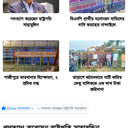
পদত্যাগ করেছেন রাষ্ট্রপতি
বিএনপি প্রার্থীর মনোনয়ন বাতিলের
সাহাবুদ্দিন
দাবি অব্যাহত নান্দাইলে
গাজীপুরে কারখানায় বিস্ফোরণ, ২
তাড়াশে অবৈধভাবে মাটি কাটায়
শ্রমিক দগ্ধ
ভেকু মালিককে এক লাখ টাকা
জরিমানা
Home
বাংলাদেশ
»
»
পদত্যাগ করেছেন রাষ্ট্রপতি সাহাবুদ্দিন