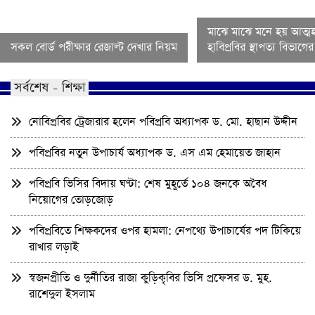
মাঝে মাঝে মনে হয় আত্মহ
সকল বোর্ড পরীক্ষার রেজাল্ট দেখার নিয়ম
হাবিপ্রবির স্থাপত্য বিভাগ
সর্বশেষ - শিক্ষা
নোবিপ্রবির ট্রেজারার হলেন পবিপ্রবি অধ্যাপক ড. মো. হাছান উদ্দীন
পবিপ্রবির নতুন উপাচার্য অধ্যাপক ড. এস এম হেমায়েত জাহান
পবিপ্রবি ভিসির বিদায় ঘণ্টা: শেষ মুহূর্তে ১০৪ জনকে অবৈধ
নিয়োগের তোড়জোড়
পবিপ্রবিতে শিক্ষকদের ওপর হামলা: নেপথ্যে উপাচার্যের পদ টিকিয়ে
রাখার লড়াই
স্বজনপ্রীতি ও দুর্নীতির রাজা কুড়িকৃবির ভিসি প্রফেসর ড. মুহ.
রাশেদুল ইসলাম