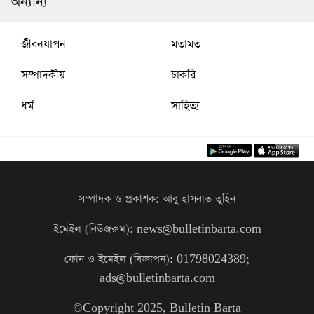
অন্যান্য
জীবনযাপন
মতামত
সম্পাদকীয়
চাকরি
ধর্ম
সাহিত্য
সম্পাদক ও প্রকাশক: আবু হাসনাত তুহিন
ইমেইল (নিউজরুম): news@bulletinbarta.com
ফোন ও ইমেইল (বিজ্ঞাপন): 01798024389;
ads@bulletinbarta.com
©️Copyright 2025, Bulletin Barta