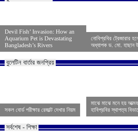
Devil Fish’ Invasion: How an
Aquarium Pet is Devastating
নোবিপ্রবির ট্রেজারার হল
Bangladesh’s Rivers
অধ্যাপক ড. মো. হাছান উদ
বুলেটিন বার্তার জনপ্রিয়
মাঝে মাঝে মনে হয় আত্ম
সকল বোর্ড পরীক্ষার রেজাল্ট দেখার নিয়ম
হাবিপ্রবির স্থাপত্য বিভ
সর্বশেষ - শিক্ষা