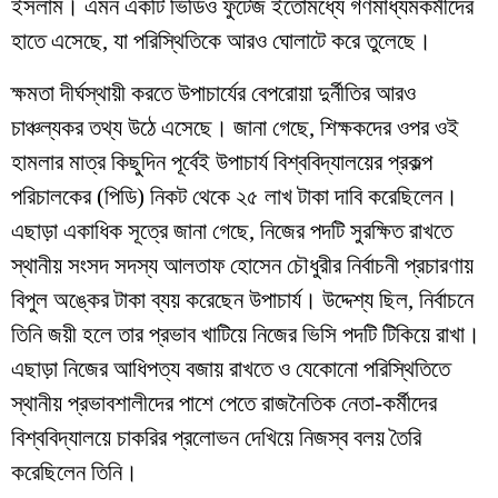
ইসলাম। এমন একটি ভিডিও ফুটেজ ইতোমধ্যে গণমাধ্যমকর্মীদের
হাতে এসেছে, যা পরিস্থিতিকে আরও ঘোলাটে করে তুলেছে।
​ক্ষমতা দীর্ঘস্থায়ী করতে উপাচার্যের বেপরোয়া দুর্নীতির আরও
চাঞ্চল্যকর তথ্য উঠে এসেছে। জানা গেছে, শিক্ষকদের ওপর ওই
হামলার মাত্র কিছুদিন পূর্বেই উপাচার্য বিশ্ববিদ্যালয়ের প্রকল্প
পরিচালকের (পিডি) নিকট থেকে ২৫ লাখ টাকা দাবি করেছিলেন।
এছাড়া একাধিক সূত্রে জানা গেছে, নিজের পদটি সুরক্ষিত রাখতে
স্থানীয় সংসদ সদস্য আলতাফ হোসেন চৌধুরীর নির্বাচনী প্রচারণায়
বিপুল অঙ্কের টাকা ব্যয় করেছেন উপাচার্য। উদ্দেশ্য ছিল, নির্বাচনে
তিনি জয়ী হলে তার প্রভাব খাটিয়ে নিজের ভিসি পদটি টিকিয়ে রাখা।
এছাড়া নিজের আধিপত্য বজায় রাখতে ও যেকোনো পরিস্থিতিতে
স্থানীয় প্রভাবশালীদের পাশে পেতে রাজনৈতিক নেতা-কর্মীদের
বিশ্ববিদ্যালয়ে চাকরির প্রলোভন দেখিয়ে নিজস্ব বলয় তৈরি
করেছিলেন তিনি।