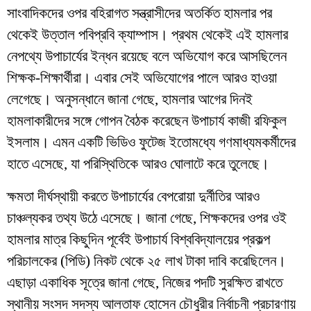
সাংবাদিকদের ওপর বহিরাগত সন্ত্রাসীদের অতর্কিত হামলার পর
থেকেই উত্তাল পবিপ্রবি ক্যাম্পাস। প্রথম থেকেই এই হামলার
নেপথ্যে উপাচার্যের ইন্ধন রয়েছে বলে অভিযোগ করে আসছিলেন
শিক্ষক-শিক্ষার্থীরা। এবার সেই অভিযোগের পালে আরও হাওয়া
লেগেছে। অনুসন্ধানে জানা গেছে, হামলার আগের দিনই
হামলাকারীদের সঙ্গে গোপন বৈঠক করেছেন উপাচার্য কাজী রফিকুল
ইসলাম। এমন একটি ভিডিও ফুটেজ ইতোমধ্যে গণমাধ্যমকর্মীদের
হাতে এসেছে, যা পরিস্থিতিকে আরও ঘোলাটে করে তুলেছে।
​ক্ষমতা দীর্ঘস্থায়ী করতে উপাচার্যের বেপরোয়া দুর্নীতির আরও
চাঞ্চল্যকর তথ্য উঠে এসেছে। জানা গেছে, শিক্ষকদের ওপর ওই
হামলার মাত্র কিছুদিন পূর্বেই উপাচার্য বিশ্ববিদ্যালয়ের প্রকল্প
পরিচালকের (পিডি) নিকট থেকে ২৫ লাখ টাকা দাবি করেছিলেন।
এছাড়া একাধিক সূত্রে জানা গেছে, নিজের পদটি সুরক্ষিত রাখতে
স্থানীয় সংসদ সদস্য আলতাফ হোসেন চৌধুরীর নির্বাচনী প্রচারণায়