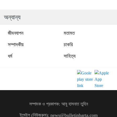
অন্যান্য
জীবনযাপন
মতামত
সম্পাদকীয়
চাকরি
ধর্ম
সাহিত্য
সম্পাদক ও প্রকাশক: আবু হাসনাত তুহিন
ইমেইল (নিউজরুম): news@bulletinbarta.com