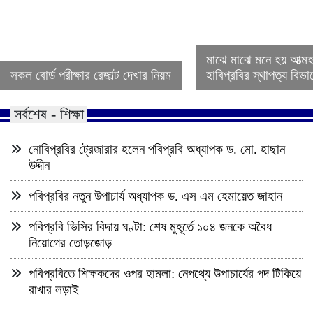
মাঝে মাঝে মনে হয় আত্ম
সকল বোর্ড পরীক্ষার রেজাল্ট দেখার নিয়ম
হাবিপ্রবির স্থাপত্য বিভ
সর্বশেষ - শিক্ষা
নোবিপ্রবির ট্রেজারার হলেন পবিপ্রবি অধ্যাপক ড. মো. হাছান
উদ্দীন
পবিপ্রবির নতুন উপাচার্য অধ্যাপক ড. এস এম হেমায়েত জাহান
পবিপ্রবি ভিসির বিদায় ঘণ্টা: শেষ মুহূর্তে ১০৪ জনকে অবৈধ
নিয়োগের তোড়জোড়
পবিপ্রবিতে শিক্ষকদের ওপর হামলা: নেপথ্যে উপাচার্যের পদ টিকিয়ে
রাখার লড়াই