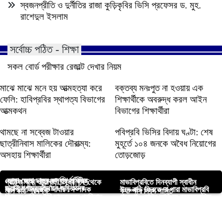
স্বজনপ্রীতি ও দুর্নীতির রাজা কুড়িকৃবির ভিসি প্রফেসর ড. মুহ.
রাশেদুল ইসলাম
সর্বোচ্চ পঠিত - শিক্ষা
সকল বোর্ড পরীক্ষার রেজাল্ট দেখার নিয়ম
মাঝে মাঝে মনে হয় আত্মহত্যা করে
বক্তব্য মনঃপুত না হওয়ায় এক
ফেলি: হাবিপ্রবির স্থাপত্য বিভাগের
শিক্ষার্থীকে অবরুদ্ধ করল আইন
আত্মকথন
বিভাগের শিক্ষার্থীরা
থামছে না সব্বেজ টাওয়ার
পবিপ্রবি ভিসির বিদায় ঘণ্টা: শেষ
ছাত্রীনিবাস মালিকের দৌরাত্ম্য:
মুহূর্তে ১০৪ জনকে অবৈধ নিয়োগের
অসহায় শিক্ষার্থীরা
তোড়জোড়
আপনার জন্য নির্বাচিত
ভোলা জেলা ছাত্র কল্যাণ সমিতির
প্রাউড অফ পটুয়াখালী টিমের পক্ষ থেকে
মাভাবিপ্রবিতে দিনব্যাপী স্বাধীন
জুলাই গণঅভ্যুত্থানে জড়িতদের
সভাপতি সিফাত ও সাধারণ সম্পাদক
ঈদে বাড়ি ফিরতে না পারা মাভাবিপ্রবি
লাল কার্ড প্রদর্শনী
ক্যাম্পাস দিবস পালিত
বিচারের দাবিতে ইবি ছাত্রদলের প্রতিবাদ
গবেষণা: মেশিন লার্নিংয়ে ব্রুসেলোসিস
শামীম
শিক্ষার্থীদের জন্য খাবারের ব্যবস্থা
শিক্ষা উন্নয়নের প্রত্যয়ে ঢাকায় সংসদ
মাগুরায় নির্যাতিত শিশুর পাশে দাঁড়ালেন
রাগবি ক্লাব কাপ ২০২৫: চ্যাম্পিয়ন
সমাবেশ
শনাক্তকরণ ও নিয়ন্ত্রণে সফলতা
পবিপ্রবি শিক্ষার্থীর মৃত্যুর ঘটনায়
নির্বাচন করবেন হাবিপ্রবি’র শিক্ষার্থী
তারেক রহমান
এস.আর রাগবি
চিকিৎসককে ওএসডি
তানভীর