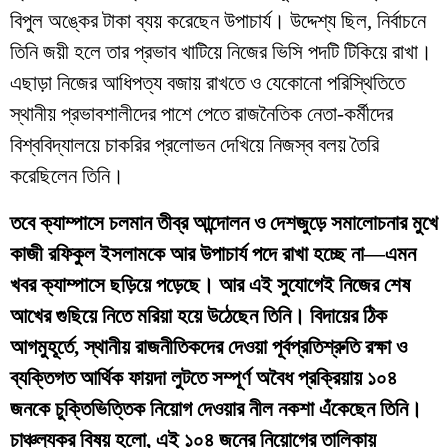
বিপুল অঙ্কের টাকা ব্যয় করেছেন উপাচার্য। উদ্দেশ্য ছিল, নির্বাচনে
তিনি জয়ী হলে তার প্রভাব খাটিয়ে নিজের ভিসি পদটি টিকিয়ে রাখা।
এছাড়া নিজের আধিপত্য বজায় রাখতে ও যেকোনো পরিস্থিতিতে
স্থানীয় প্রভাবশালীদের পাশে পেতে রাজনৈতিক নেতা-কর্মীদের
বিশ্ববিদ্যালয়ে চাকরির প্রলোভন দেখিয়ে নিজস্ব বলয় তৈরি
করেছিলেন তিনি।
তবে ক্যাম্পাসে চলমান তীব্র আন্দোলন ও দেশজুড়ে সমালোচনার মুখে
কাজী রফিকুল ইসলামকে আর উপাচার্য পদে রাখা হচ্ছে না—এমন
খবর ক্যাম্পাসে ছড়িয়ে পড়েছে। আর এই সুযোগেই নিজের শেষ
আখের গুছিয়ে নিতে মরিয়া হয়ে উঠেছেন তিনি। বিদায়ের ঠিক
আগমুহূর্তে, স্থানীয় রাজনীতিকদের দেওয়া পূর্বপ্রতিশ্রুতি রক্ষা ও
ব্যক্তিগত আর্থিক ফায়দা লুটতে সম্পূর্ণ অবৈধ প্রক্রিয়ায় ১০৪
জনকে চুক্তিভিত্তিক নিয়োগ দেওয়ার নীল নকশা এঁকেছেন তিনি।
চাঞ্চল্যকর বিষয় হলো, এই ১০৪ জনের নিয়োগের তালিকায়