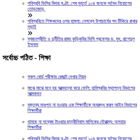
পবিপ্রবি ভিসির বিদায় ঘণ্টা: শেষ মুহূর্তে ১০৪ জনকে অবৈধ নিয়োগের
তোড়জোড়
পবিপ্রবিতে শিক্ষকদের ওপর হামলা: নেপথ্যে উপাচার্যের পদ টিকিয়ে রাখার
লড়াই
স্বজনপ্রীতি ও দুর্নীতির রাজা কুড়িকৃবির ভিসি প্রফেসর ড. মুহ. রাশেদুল
ইসলাম
সর্বোচ্চ পঠিত - শিক্ষা
সকল বোর্ড পরীক্ষার রেজাল্ট দেখার নিয়ম
মাঝে মাঝে মনে হয় আত্মহত্যা করে ফেলি: হাবিপ্রবির স্থাপত্য বিভাগের
আত্মকথন
বক্তব্য মনঃপুত না হওয়ায় এক শিক্ষার্থীকে অবরুদ্ধ করল আইন বিভাগের
শিক্ষার্থীরা
থামছে না সব্বেজ টাওয়ার ছাত্রীনিবাস মালিকের দৌরাত্ম্য: অসহায়
শিক্ষার্থীরা
পবিপ্রবি ভিসির বিদায় ঘণ্টা: শেষ মুহূর্তে ১০৪ জনকে অবৈধ নিয়োগের