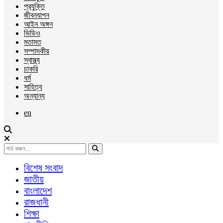
প্রযুক্তি
জীবনযাপন
আইন অঙ্গন
ভিডিও
মতামত
সম্পাদকীয়
স্বাস্থ্য
চাকরি
ধর্ম
সাহিত্য
অন্যান্য
en
বিশেষ সংবাদ
জাতীয়
বাংলাদেশ
রাজধানী
শিক্ষা