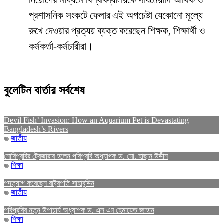
নিয়োগের মাধ্যমে বিশ্ববিদ্যালয়কে দীর্ঘমেয়াদি আর্থিক ও
প্রশাসনিক সংকটে ফেলার এই অপচেষ্টা যেকোনো মূল্যে
রুখে দেওয়ার প্রত্যয় ব্যক্ত করেছেন শিক্ষক, শিক্ষার্থী ও
কর্মকর্তা-কর্মচারীরা।
বুলেটিন বার্তার সর্বশেষ
Devil Fish’ Invasion: How an Aquarium Pet is Devastating
Bangladesh’s Rivers
জাতীয়
নোবিপ্রবির ট্রেজারার হলেন পবিপ্রবি অধ্যাপক ড. মো. হাছান উদ্দীন
শিক্ষা
পদত্যাগ করেছেন রাষ্ট্রপতি সাহাবুদ্দিন
জাতীয়
পবিপ্রবির নতুন উপাচার্য অধ্যাপক ড. এস এম হেমায়েত জাহান
শিক্ষা