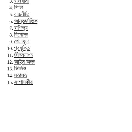
রাজধানী
শিক্ষা
রাজনীতি
আন্তর্জাতিক
বাণিজ্য
বিনোদন
খেলাধুলা
প্রযুক্তি
জীবনযাপন
আইন অঙ্গন
ভিডিও
মতামত
সম্পাদকীয়