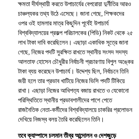
​ক্ষমতা দীর্ঘস্থায়ী করতে উপাচার্যের বেপরোয়া দুর্নীতির আরও
চাঞ্চল্যকর তথ্য উঠে এসেছে। জানা গেছে, শিক্ষকদের
ওপর ওই হামলার মাত্র কিছুদিন পূর্বেই উপাচার্য
বিশ্ববিদ্যালয়ের প্রকল্প পরিচালকের (পিডি) নিকট থেকে ২৫
লাখ টাকা দাবি করেছিলেন। এছাড়া একাধিক সূত্রে জানা
গেছে, নিজের পদটি সুরক্ষিত রাখতে স্থানীয় সংসদ সদস্য
আলতাফ হোসেন চৌধুরীর নির্বাচনী প্রচারণায় বিপুল অঙ্কের
টাকা ব্যয় করেছেন উপাচার্য। উদ্দেশ্য ছিল, নির্বাচনে তিনি
জয়ী হলে তার প্রভাব খাটিয়ে নিজের ভিসি পদটি টিকিয়ে
রাখা। এছাড়া নিজের আধিপত্য বজায় রাখতে ও যেকোনো
পরিস্থিতিতে স্থানীয় প্রভাবশালীদের পাশে পেতে
রাজনৈতিক নেতা-কর্মীদের বিশ্ববিদ্যালয়ে চাকরির প্রলোভন
দেখিয়ে নিজস্ব বলয় তৈরি করেছিলেন তিনি।
তবে ক্যাম্পাসে চলমান তীব্র আন্দোলন ও দেশজুড়ে