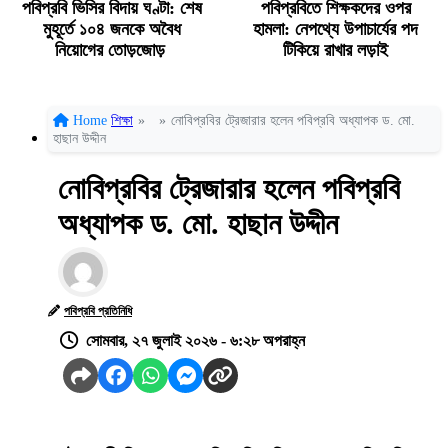
পবিপ্রবি ভিসির বিদায় ঘণ্টা: শেষ
পবিপ্রবিতে শিক্ষকদের ওপর
মুহূর্তে ১০৪ জনকে অবৈধ
হামলা: নেপথ্যে উপাচার্যের পদ
নিয়োগের তোড়জোড়
টিকিয়ে রাখার লড়াই
Home
শিক্ষা
»
»
নোবিপ্রবির ট্রেজারার হলেন পবিপ্রবি অধ্যাপক ড. মো.
হাছান উদ্দীন
নোবিপ্রবির ট্রেজারার হলেন পবিপ্রবি
অধ্যাপক ড. মো. হাছান উদ্দীন
পবিপ্রবি প্রতিনিধি
সোমবার, ২৭ জুলাই ২০২৬ - ৬:২৮ অপরাহ্ন