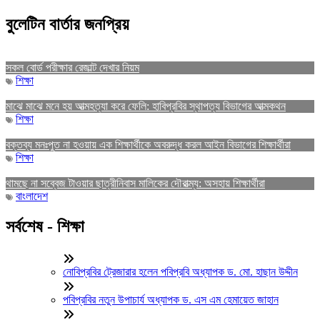
বুলেটিন বার্তার জনপ্রিয়
সকল বোর্ড পরীক্ষার রেজাল্ট দেখার নিয়ম
শিক্ষা
মাঝে মাঝে মনে হয় আত্মহত্যা করে ফেলি: হাবিপ্রবির স্থাপত্য বিভাগের আত্মকথন
শিক্ষা
বক্তব্য মনঃপুত না হওয়ায় এক শিক্ষার্থীকে অবরুদ্ধ করল আইন বিভাগের শিক্ষার্থীরা
শিক্ষা
থামছে না সব্বেজ টাওয়ার ছাত্রীনিবাস মালিকের দৌরাত্ম্য: অসহায় শিক্ষার্থীরা
বাংলাদেশ
সর্বশেষ - শিক্ষা
নোবিপ্রবির ট্রেজারার হলেন পবিপ্রবি অধ্যাপক ড. মো. হাছান উদ্দীন
পবিপ্রবির নতুন উপাচার্য অধ্যাপক ড. এস এম হেমায়েত জাহান