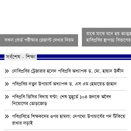
মাঝে মাঝে মনে হয় আত্মহ
সকল বোর্ড পরীক্ষার রেজাল্ট দেখার নিয়ম
হাবিপ্রবির স্থাপত্য বিভাগ
সর্বশেষ - শিক্ষা
নোবিপ্রবির ট্রেজারার হলেন পবিপ্রবি অধ্যাপক ড. মো. হাছান উদ্দীন
পবিপ্রবির নতুন উপাচার্য অধ্যাপক ড. এস এম হেমায়েত জাহান
পবিপ্রবি ভিসির বিদায় ঘণ্টা: শেষ মুহূর্তে ১০৪ জনকে অবৈধ
নিয়োগের তোড়জোড়
পবিপ্রবিতে শিক্ষকদের ওপর হামলা: নেপথ্যে উপাচার্যের পদ টিকিয়ে
রাখার লড়াই