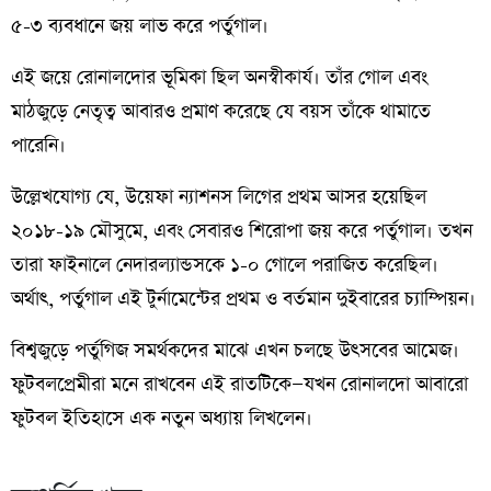
৫-৩ ব্যবধানে জয় লাভ করে পর্তুগাল।
এই জয়ে রোনালদোর ভূমিকা ছিল অনস্বীকার্য। তাঁর গোল এবং
মাঠজুড়ে নেতৃত্ব আবারও প্রমাণ করেছে যে বয়স তাঁকে থামাতে
পারেনি।
উল্লেখযোগ্য যে, উয়েফা ন্যাশনস লিগের প্রথম আসর হয়েছিল
২০১৮-১৯ মৌসুমে, এবং সেবারও শিরোপা জয় করে পর্তুগাল। তখন
তারা ফাইনালে নেদারল্যান্ডসকে ১-০ গোলে পরাজিত করেছিল।
অর্থাৎ, পর্তুগাল এই টুর্নামেন্টের প্রথম ও বর্তমান দুইবারের চ্যাম্পিয়ন।
বিশ্বজুড়ে পর্তুগিজ সমর্থকদের মাঝে এখন চলছে উৎসবের আমেজ।
ফুটবলপ্রেমীরা মনে রাখবেন এই রাতটিকে—যখন রোনালদো আবারো
ফুটবল ইতিহাসে এক নতুন অধ্যায় লিখলেন।