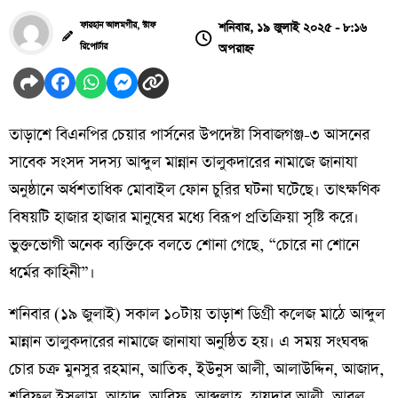
শনিবার, ১৯ জুলাই ২০২৫ - ৮:১৬
ফারহান আলমগীর, স্টাফ
অপরাহ্ন
রিপোর্টার
তাড়াশে বিএনপির চেয়ার পার্সনের উপদেষ্টা সিবাজগঞ্জ-৩ আসনের
সাবেক সংসদ সদস্য আব্দুল মান্নান তালুকদারের নামাজে জানাযা
অনুষ্ঠানে অর্ধশতাধিক মোবাইল ফোন চুরির ঘটনা ঘটেছে। তাৎক্ষণিক
বিষয়টি হাজার হাজার মানুষের মধ্যে বিরূপ প্রতিক্রিয়া সৃষ্টি করে।
ভুক্তভোগী অনেক ব্যক্তিকে বলতে শোনা গেছে, “চোরে না শোনে
ধর্মের কাহিনী”।
শনিবার (১৯ জুলাই) সকাল ১০টায় তাড়াশ ডিগ্রী কলেজ মাঠে আব্দুল
মান্নান তালুকদারের নামাজে জানাযা অনুষ্ঠিত হয়। এ সময় সংঘবদ্ধ
চোর চক্র মুনসুর রহমান, আতিক, ইউনুস আলী, আলাউদ্দিন, আজাদ,
শরিফুল ইসলাম, আহাদ, আরিফ, আব্দুল্লাহ, হায়দার আলী, আবুল