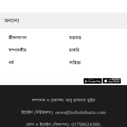
অধ্যাপক ড. মো. হাছান উদ্দীন
বাকৃবিতে ‘বিশ্ব মেধাস্বত্ব দিবস’ পালিত
অন্যান্য
জীবনযাপন
মতামত
সম্পাদকীয়
চাকরি
ধর্ম
সাহিত্য
সম্পাদক ও প্রকাশক: আবু হাসনাত তুহিন
ইমেইল (নিউজরুম): news@bulletinbarta.com
ফোন ও ইমেইল (বিজ্ঞাপন): 01798024389;