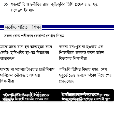
স্বজনপ্রীতি ও দুর্নীতির রাজা কুড়িকৃবির ভিসি প্রফেসর ড. মুহ.
রাশেদুল ইসলাম
সর্বোচ্চ পঠিত - শিক্ষা
সকল বোর্ড পরীক্ষার রেজাল্ট দেখার নিয়ম
মাঝে মাঝে মনে হয় আত্মহত্যা করে
বক্তব্য মনঃপুত না হওয়ায় এক
ফেলি: হাবিপ্রবির স্থাপত্য বিভাগের
শিক্ষার্থীকে অবরুদ্ধ করল আইন
আত্মকথন
বিভাগের শিক্ষার্থীরা
থামছে না সব্বেজ টাওয়ার ছাত্রীনিবাস
পবিপ্রবি ভিসির বিদায় ঘণ্টা: শেষ
মালিকের দৌরাত্ম্য: অসহায়
মুহূর্তে ১০৪ জনকে অবৈধ নিয়োগের
শিক্ষার্থীরা
তোড়জোড়
আপনার জন্য নির্বাচিত
ইন্ডাস্ট্রিয়াল অ্যান্ড বিজনেসম্যান
শহীদ বুদ্ধিজীবী দিবসে ইবি প্রেসক্লাবের
খানসামায় বিএনপির ৩১ দফা প্রচারণার
পবিপ্রবির রিজেন্ট বোর্ডের ৫৫তম সভা
ওয়েফেয়ার ফাউন্ডেশনের রাজশাহী জেলা
শ্রদ্ধাঞ্জলি
লিফলেট বিতরণ
বাকৃবিতে পাবলিক বিশ্ববিদ্যালয়ের নবীন
পবিপ্রবিতে বর্ণিল আয়োজনে পহেলা
পাঁচবিবিতে বিয়ের প্রলোভনে কুলির
অনুষ্ঠিত
সম্মেলন
ফুলবাড়ীতে আলোচনা সভা ও ইফতার
শিক্ষকদের জন্য ইউজিসি অর্থায়নে
বৈশাখ উদযাপন
মেয়েকে ধর্ষণ, থানায় অভিযোগ
নোবিপ্রবির ট্রেজারার হলেন পবিপ্রবি
মাহফিল
প্রশিক্ষণ