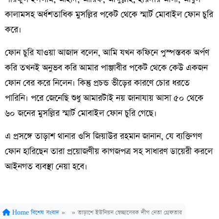
কালামসহ অর্ধশতাধিক মুসল্লির পকেট থেকে স্মার্ট মোবাইল ফোন চুরি
করে।
ফোন চুরি যাওয়া আজাদ বলেন, আমি যখন কফিনে পুস্পস্তবক অর্পণ
করি তখনই অনুভব করি আমার পাঞ্জাবীর পকেট থেকে কেউ একজন
ফোন বের করে নিলেন। কিন্তু প্রচন্ড ভীড়ের কারণে চোর ধরতে
পারিনি। পরে জেনেছি শুধু আমারটাই নয় জানাযায় আসা ৫০ থেকে
৬০ জনের মুসল্লির স্মার্ট মোবাইল ফোন চুরি গেছে।
এ প্রসঙ্গে তাড়াশ থানার ওসি জিয়াউর রহমান জানান, যে ব্যক্তিগণ
ফোন হারিছেন তারা প্রয়োজণীয় কাগজপত্র সহ সাধারণ ডায়েরী করলে
আইনগত ব্যবস্থা নেয়া হবে।
Home
বিশেষ সংবাদ
»
»
তাড়াশে ইউনিয়ন স্বেচ্ছাসেবক লীগ নেতা গ্রেফতার