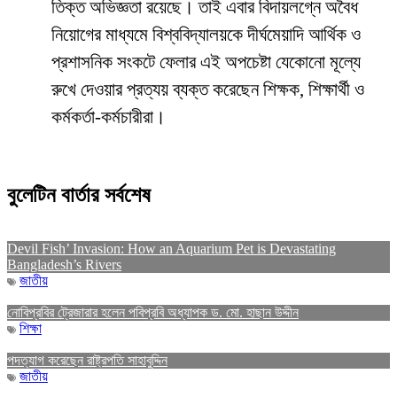
তিক্ত অভিজ্ঞতা রয়েছে। তাই এবার বিদায়লগ্নে অবৈধ
নিয়োগের মাধ্যমে বিশ্ববিদ্যালয়কে দীর্ঘমেয়াদি আর্থিক ও
প্রশাসনিক সংকটে ফেলার এই অপচেষ্টা যেকোনো মূল্যে
রুখে দেওয়ার প্রত্যয় ব্যক্ত করেছেন শিক্ষক, শিক্ষার্থী ও
কর্মকর্তা-কর্মচারীরা।
বুলেটিন বার্তার সর্বশেষ
Devil Fish’ Invasion: How an Aquarium Pet is Devastating
Bangladesh’s Rivers
জাতীয়
নোবিপ্রবির ট্রেজারার হলেন পবিপ্রবি অধ্যাপক ড. মো. হাছান উদ্দীন
শিক্ষা
পদত্যাগ করেছেন রাষ্ট্রপতি সাহাবুদ্দিন
জাতীয়