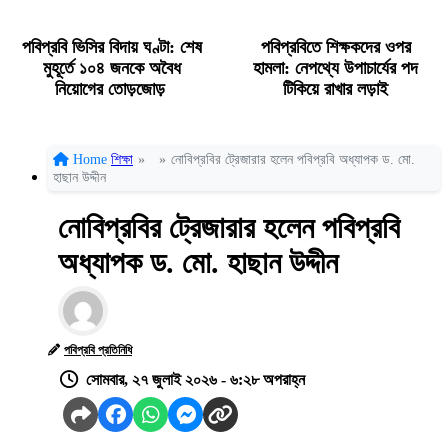
পবিপ্রবি ভিসির বিদায় ঘণ্টা: শেষ
পবিপ্রবিতে শিক্ষকদের ওপর
মুহূর্তে ১০৪ জনকে অবৈধ
হামলা: নেপথ্যে উপাচার্যের পদ
নিয়োগের তোড়জোড়
টিকিয়ে রাখার লড়াই
Home
শিক্ষা
»
»
নোবিপ্রবির ট্রেজারার হলেন পবিপ্রবি অধ্যাপক ড. মো.
হাছান উদ্দীন
নোবিপ্রবির ট্রেজারার হলেন পবিপ্রবি
অধ্যাপক ড. মো. হাছান উদ্দীন
পবিপ্রবি প্রতিনিধি
সোমবার, ২৭ জুলাই ২০২৬ - ৬:২৮ অপরাহ্ন