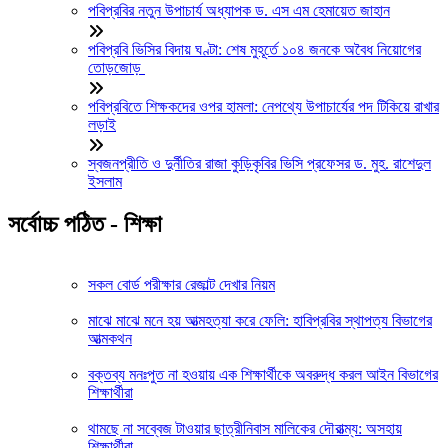
পবিপ্রবির নতুন উপাচার্য অধ্যাপক ড. এস এম হেমায়েত জাহান
পবিপ্রবি ভিসির বিদায় ঘণ্টা: শেষ মুহূর্তে ১০৪ জনকে অবৈধ নিয়োগের
তোড়জোড়
পবিপ্রবিতে শিক্ষকদের ওপর হামলা: নেপথ্যে উপাচার্যের পদ টিকিয়ে রাখার
লড়াই
স্বজনপ্রীতি ও দুর্নীতির রাজা কুড়িকৃবির ভিসি প্রফেসর ড. মুহ. রাশেদুল
ইসলাম
সর্বোচ্চ পঠিত - শিক্ষা
সকল বোর্ড পরীক্ষার রেজাল্ট দেখার নিয়ম
মাঝে মাঝে মনে হয় আত্মহত্যা করে ফেলি: হাবিপ্রবির স্থাপত্য বিভাগের
আত্মকথন
বক্তব্য মনঃপুত না হওয়ায় এক শিক্ষার্থীকে অবরুদ্ধ করল আইন বিভাগের
শিক্ষার্থীরা
থামছে না সব্বেজ টাওয়ার ছাত্রীনিবাস মালিকের দৌরাত্ম্য: অসহায়
শিক্ষার্থীরা