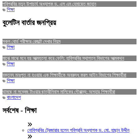
পবিপ্রবির নতুন উপাচার্য অধ্যাপক ড. এস এম হেমায়েত জাহান
শিক্ষা
বুলেটিন বার্তার জনপ্রিয়
সকল বোর্ড পরীক্ষার রেজাল্ট দেখার নিয়ম
শিক্ষা
মাঝে মাঝে মনে হয় আত্মহত্যা করে ফেলি: হাবিপ্রবির স্থাপত্য বিভাগের আত্মকথন
শিক্ষা
বক্তব্য মনঃপুত না হওয়ায় এক শিক্ষার্থীকে অবরুদ্ধ করল আইন বিভাগের শিক্ষার্থীরা
শিক্ষা
থামছে না সব্বেজ টাওয়ার ছাত্রীনিবাস মালিকের দৌরাত্ম্য: অসহায় শিক্ষার্থীরা
বাংলাদেশ
সর্বশেষ - শিক্ষা
নোবিপ্রবির ট্রেজারার হলেন পবিপ্রবি অধ্যাপক ড. মো. হাছান উদ্দীন