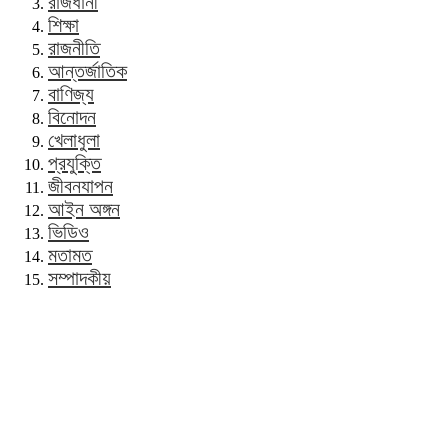
রাজধানী
শিক্ষা
রাজনীতি
আন্তর্জাতিক
বাণিজ্য
বিনোদন
খেলাধুলা
প্রযুক্তি
জীবনযাপন
আইন অঙ্গন
ভিডিও
মতামত
সম্পাদকীয়