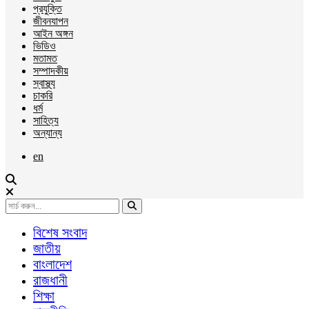
প্রযুক্তি
জীবনযাপন
আইন অঙ্গন
ভিডিও
মতামত
সম্পাদকীয়
স্বাস্থ্য
চাকরি
ধর্ম
সাহিত্য
অন্যান্য
en
বিশেষ সংবাদ
জাতীয়
বাংলাদেশ
রাজধানী
শিক্ষা