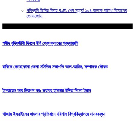
পবিপ্রবি ভিসির বিদায় ঘণ্টা: শেষ মুহূর্তে ১০৪ জনকে অবৈধ নিয়োগের
তোড়জোড়
আপনার জন্য নির্বাচিত
শহীদ বুদ্ধিজীবী দিবসে ইবি প্রেসক্লাবের শ্রদ্ধাঞ্জলি
রাবিতে নেত্রকোনা জেলা সমিতির সভাপতি আল-আমিন, সম্পাদক সৌরভ
ইসরায়েল আর নিরাপদ নয়: ভয়াবহ হামলার ইঙ্গিত দিলো ইরান
গাজায় ইসরাইলের হামলার প্রতিবাদে বরিশাল বিশ্ববিদ্যালয়ে মানববন্ধন