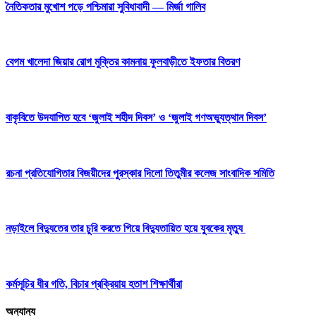
নৈতিকতার মুখোশ পড়ে পশ্চিমারা সুবিধাবাদী — মির্জা গালিব
বেগম খালেদা জিয়ার রোগ মুক্তির কামনায় ফুলবাড়ীতে ইফতার বিতরণ
বাকৃবিতে উদযাপিত হবে ‘জুলাই শহীদ দিবস’ ও ‘জুলাই গণঅভ্যুত্থান দিবস’
রচনা প্রতিযোগিতার বিজয়ীদের পুরস্কার দিলো তিতুমীর কলেজ সাংবাদিক সমিতি
নড়াইলে বিদ্যুতের তার চুরি করতে গিয়ে বিদ্যুতায়িত হয়ে যুবকের মৃত্যু
কর্মসূচির ধীর গতি, বিচার প্রক্রিয়ায় হতাশ শিক্ষার্থীরা
অন্যান্য