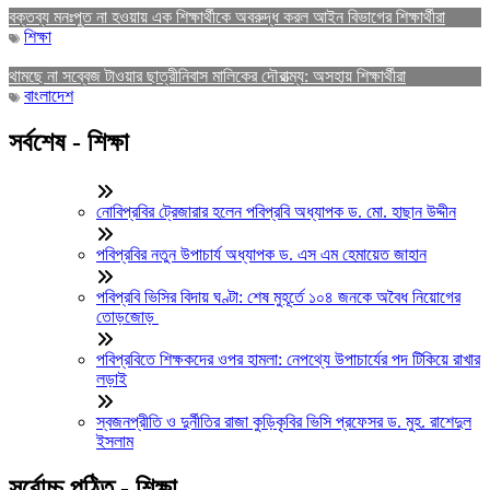
বক্তব্য মনঃপুত না হওয়ায় এক শিক্ষার্থীকে অবরুদ্ধ করল আইন বিভাগের শিক্ষার্থীরা
শিক্ষা
থামছে না সব্বেজ টাওয়ার ছাত্রীনিবাস মালিকের দৌরাত্ম্য: অসহায় শিক্ষার্থীরা
বাংলাদেশ
সর্বশেষ - শিক্ষা
নোবিপ্রবির ট্রেজারার হলেন পবিপ্রবি অধ্যাপক ড. মো. হাছান উদ্দীন
পবিপ্রবির নতুন উপাচার্য অধ্যাপক ড. এস এম হেমায়েত জাহান
পবিপ্রবি ভিসির বিদায় ঘণ্টা: শেষ মুহূর্তে ১০৪ জনকে অবৈধ নিয়োগের
তোড়জোড়
পবিপ্রবিতে শিক্ষকদের ওপর হামলা: নেপথ্যে উপাচার্যের পদ টিকিয়ে রাখার
লড়াই
স্বজনপ্রীতি ও দুর্নীতির রাজা কুড়িকৃবির ভিসি প্রফেসর ড. মুহ. রাশেদুল
ইসলাম
সর্বোচ্চ পঠিত - শিক্ষা