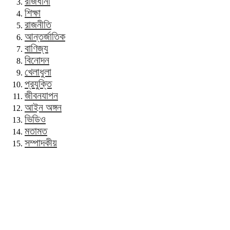
রাজধানী
শিক্ষা
রাজনীতি
আন্তর্জাতিক
বাণিজ্য
বিনোদন
খেলাধুলা
প্রযুক্তি
জীবনযাপন
আইন অঙ্গন
ভিডিও
মতামত
সম্পাদকীয়