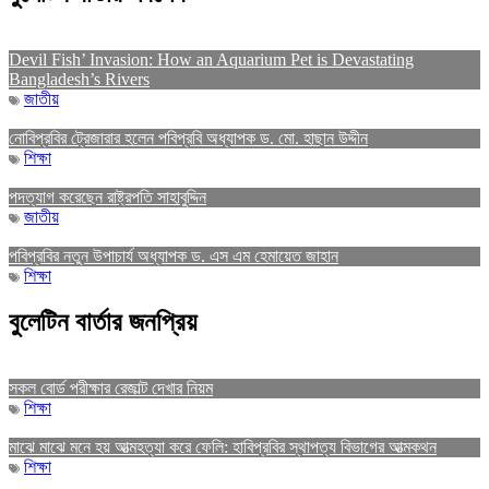
Devil Fish’ Invasion: How an Aquarium Pet is Devastating
Bangladesh’s Rivers
জাতীয়
নোবিপ্রবির ট্রেজারার হলেন পবিপ্রবি অধ্যাপক ড. মো. হাছান উদ্দীন
শিক্ষা
পদত্যাগ করেছেন রাষ্ট্রপতি সাহাবুদ্দিন
জাতীয়
পবিপ্রবির নতুন উপাচার্য অধ্যাপক ড. এস এম হেমায়েত জাহান
শিক্ষা
বুলেটিন বার্তার জনপ্রিয়
সকল বোর্ড পরীক্ষার রেজাল্ট দেখার নিয়ম
শিক্ষা
মাঝে মাঝে মনে হয় আত্মহত্যা করে ফেলি: হাবিপ্রবির স্থাপত্য বিভাগের আত্মকথন
শিক্ষা