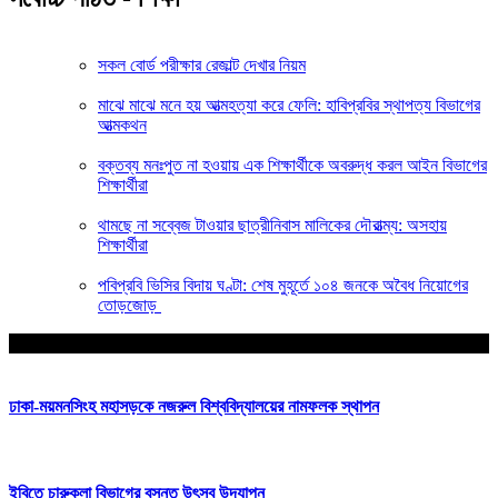
সকল বোর্ড পরীক্ষার রেজাল্ট দেখার নিয়ম
মাঝে মাঝে মনে হয় আত্মহত্যা করে ফেলি: হাবিপ্রবির স্থাপত্য বিভাগের
আত্মকথন
বক্তব্য মনঃপুত না হওয়ায় এক শিক্ষার্থীকে অবরুদ্ধ করল আইন বিভাগের
শিক্ষার্থীরা
থামছে না সব্বেজ টাওয়ার ছাত্রীনিবাস মালিকের দৌরাত্ম্য: অসহায়
শিক্ষার্থীরা
পবিপ্রবি ভিসির বিদায় ঘণ্টা: শেষ মুহূর্তে ১০৪ জনকে অবৈধ নিয়োগের
তোড়জোড়
আপনার জন্য নির্বাচিত
ঢাকা-ময়মনসিংহ মহাসড়কে নজরুল বিশ্ববিদ্যালয়ের নামফলক স্থাপন
ইবিতে চারুকলা বিভাগের বসন্ত উৎসব উদযাপন