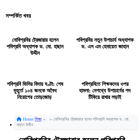
সম্পর্কিত খবর
নোবিপ্রবির ট্রেজারার হলেন
পবিপ্রবির নতুন উপাচার্য অধ্যাপক
পবিপ্রবি অধ্যাপক ড. মো. হাছান
ড. এস এম হেমায়েত জাহান
উদ্দীন
পবিপ্রবি ভিসির বিদায় ঘণ্টা: শেষ
পবিপ্রবিতে শিক্ষকদের ওপর
মুহূর্তে ১০৪ জনকে অবৈধ
হামলা: নেপথ্যে উপাচার্যের পদ
নিয়োগের তোড়জোড়
টিকিয়ে রাখার লড়াই
Home
শিক্ষা
»
»
নোবিপ্রবির ট্রেজারার হলেন পবিপ্রবি অধ্যাপক ড. মো.
হাছান উদ্দীন