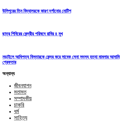
উলিপুরের তিন বিদ্যালয়কে কারণ দর্শানোর নোটিশ
ছাত্র শিবিরের কেন্দ্রীয় পরিষদে রাবির ৪ মুখ
নড়াইলে আধিপত্য বিস্তারকে কেন্দ্র করে সাবেক সেনা সদস্য হত্যা মামলার আসামি
গ্রেফতার
অন্যান্য
জীবনযাপন
মতামত
সম্পাদকীয়
চাকরি
ধর্ম
সাহিত্য