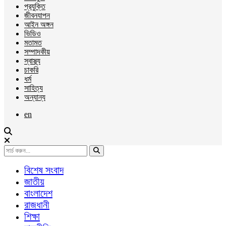
প্রযুক্তি
জীবনযাপন
আইন অঙ্গন
ভিডিও
মতামত
সম্পাদকীয়
স্বাস্থ্য
চাকরি
ধর্ম
সাহিত্য
অন্যান্য
en
বিশেষ সংবাদ
জাতীয়
বাংলাদেশ
রাজধানী
শিক্ষা