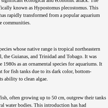
 a significant ecological and economic attack. The
ntifically known as Hypostomus plecostomus. This
 has rapidly transformed from a popular aquarium
ine communities.
pecies whose native range is tropical northeastern
l, the Guianas, and Trinidad and Tobago. It was
e 1980s as an ornamental species for aquariums. It
t for fish tanks due to its dark color, bottom-
s ability to clean algae.
ish, often growing up to 50 cm, outgrew their tanks
al water bodies. This introduction has had