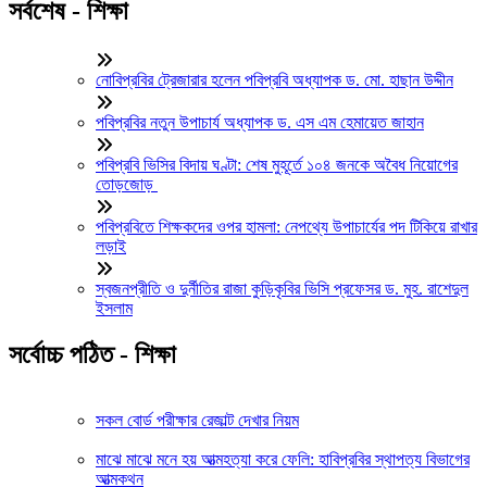
সর্বশেষ - শিক্ষা
নোবিপ্রবির ট্রেজারার হলেন পবিপ্রবি অধ্যাপক ড. মো. হাছান উদ্দীন
পবিপ্রবির নতুন উপাচার্য অধ্যাপক ড. এস এম হেমায়েত জাহান
পবিপ্রবি ভিসির বিদায় ঘণ্টা: শেষ মুহূর্তে ১০৪ জনকে অবৈধ নিয়োগের
তোড়জোড়
পবিপ্রবিতে শিক্ষকদের ওপর হামলা: নেপথ্যে উপাচার্যের পদ টিকিয়ে রাখার
লড়াই
স্বজনপ্রীতি ও দুর্নীতির রাজা কুড়িকৃবির ভিসি প্রফেসর ড. মুহ. রাশেদুল
ইসলাম
সর্বোচ্চ পঠিত - শিক্ষা
সকল বোর্ড পরীক্ষার রেজাল্ট দেখার নিয়ম
মাঝে মাঝে মনে হয় আত্মহত্যা করে ফেলি: হাবিপ্রবির স্থাপত্য বিভাগের
আত্মকথন