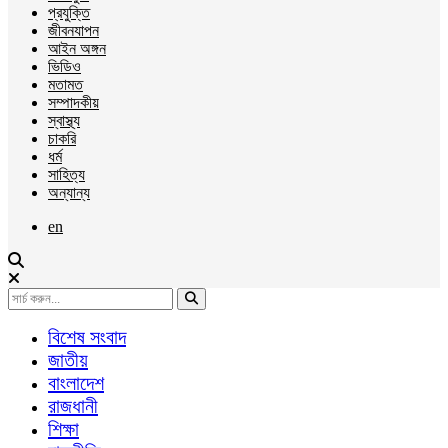
প্রযুক্তি
জীবনযাপন
আইন অঙ্গন
ভিডিও
মতামত
সম্পাদকীয়
স্বাস্থ্য
চাকরি
ধর্ম
সাহিত্য
অন্যান্য
en
বিশেষ সংবাদ
জাতীয়
বাংলাদেশ
রাজধানী
শিক্ষা