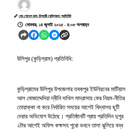
মোঃ সোহেল রানা, চিলমারী (কুড়িগ্রাম) প্রতিনিধি
সোমবার, ১৪ জুলাই ২০২৫ - ৪:০৮ অপরাহ্ন
উলিপুর (কুড়িগ্রাম) প্রতিনিধি:
কুড়িগ্রামের উলিপুর উপজেলার তবকপুর ইউনিয়নের মাটিয়াল
আল মোজাদ্দেদিয়া দ্বীনি দাখিল মাদ্রাসায় ফের নিয়ম-নীতির
তোয়াক্কা না করে নির্ধারিত সময়ের আগেই বিদ্যালয় ছুটি
দেয়ার অভিযোগ উঠেছে। প্রতিষ্ঠানটি প্রায় প্রতিদিন দুপুর
২টার আগেই অফিস কক্ষসহ পুরো ভবনে তালা ঝুলিয়ে বন্ধ