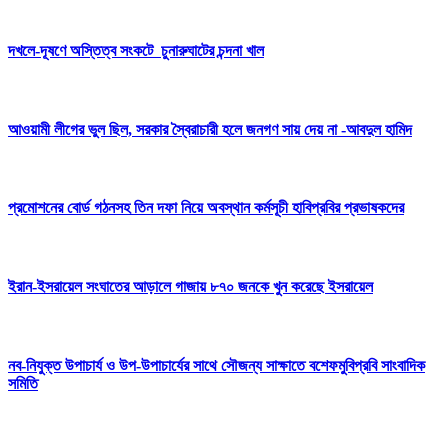
দখলে-দূষণে অস্তিত্ব সংকটে চুনারুঘাটের চন্দনা খাল
আওয়ামী লীগের ভুল ছিল, সরকার স্বৈরাচারী হলে জনগণ সায় দেয় না -আবদুল হামিদ
প্রমোশনের বোর্ড গঠনসহ তিন দফা নিয়ে অবস্থান কর্মসূচী হাবিপ্রবির প্রভাষকদের
ইরান-ইসরায়েল সংঘাতের আড়ালে গাজায় ৮৭০ জনকে খুন করেছে ইসরায়েল
নব-নিযুক্ত উপাচার্য ও উপ-উপাচার্যের সাথে সৌজন্য সাক্ষাতে বশেফমুবিপ্রবি সাংবাদিক
সমিতি