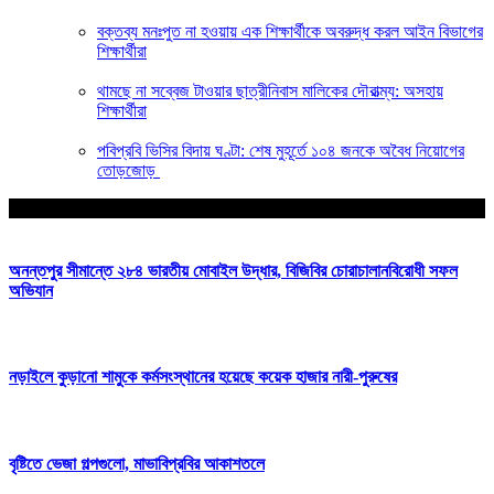
বক্তব্য মনঃপুত না হওয়ায় এক শিক্ষার্থীকে অবরুদ্ধ করল আইন বিভাগের
শিক্ষার্থীরা
থামছে না সব্বেজ টাওয়ার ছাত্রীনিবাস মালিকের দৌরাত্ম্য: অসহায়
শিক্ষার্থীরা
পবিপ্রবি ভিসির বিদায় ঘণ্টা: শেষ মুহূর্তে ১০৪ জনকে অবৈধ নিয়োগের
তোড়জোড়
আপনার জন্য নির্বাচিত
অনন্তপুর সীমান্তে ২৮৪ ভারতীয় মোবাইল উদ্ধার, বিজিবির চোরাচালানবিরোধী সফল
অভিযান
নড়াইলে কুড়ানো শামুকে কর্মসংস্থানের হয়েছে কয়েক হাজার নারী-পুরুষের
বৃষ্টিতে ভেজা গল্পগুলো, মাভাবিপ্রবির আকাশতলে