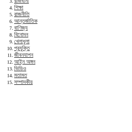
রাজধানী
শিক্ষা
রাজনীতি
আন্তর্জাতিক
বাণিজ্য
বিনোদন
খেলাধুলা
প্রযুক্তি
জীবনযাপন
আইন অঙ্গন
ভিডিও
মতামত
সম্পাদকীয়