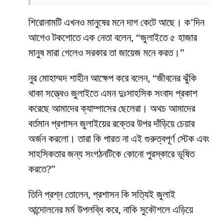
শিরোনামটি এখনও মানুষের মনে দাগ কেটে আছে। ক’দিন
আগেও টকশোতে এক নেতা বলেন, “জুলাইতে ৫ হাজার
মানুষ মারা গেলেও সরকার তা জায়েজ মনে করত।”
নুর মোহাম্মদ শাহীন আক্ষেপ করে বলেন, “জীবনের ঝুঁকি
থাকা সত্ত্বেও জুলাইতে এমন দুঃসাহসিক সংবাদ প্রকাশ
করেছে আমাদের ক্যাম্পাসের ছেলেরা। অথচ আমাদের
বর্তমান প্রশাসন জুলাইয়ের রক্তের উপর দাঁড়িয়ে চেয়ার
অর্জন করলো। তারা কি পারত না এই গুরুত্বপূর্ণ স্টেক এবং
সাহসিকতার জন্য সংগঠনটিকে কোনো পুরস্কারে ভূষিত
করতে?”
তিনি প্রশ্ন তোলেন, প্রশাসন কি সত্যিই জুলাই
আন্দোলনের মর্ম উপলব্ধি করে, নাকি সুকৌশলে এড়িয়ে