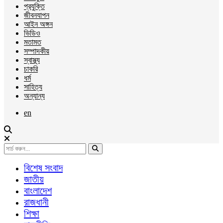
প্রযুক্তি
জীবনযাপন
আইন অঙ্গন
ভিডিও
মতামত
সম্পাদকীয়
স্বাস্থ্য
চাকরি
ধর্ম
সাহিত্য
অন্যান্য
en
বিশেষ সংবাদ
জাতীয়
বাংলাদেশ
রাজধানী
শিক্ষা