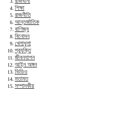
রাজধানী
শিক্ষা
রাজনীতি
আন্তর্জাতিক
বাণিজ্য
বিনোদন
খেলাধুলা
প্রযুক্তি
জীবনযাপন
আইন অঙ্গন
ভিডিও
মতামত
সম্পাদকীয়