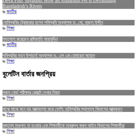
Devil Fish’ Invasion: How an Aquarium Pet is Devastating
Bangladesh’s Rivers
জাতীয়
নোবিপ্রবির ট্রেজারার হলেন পবিপ্রবি অধ্যাপক ড. মো. হাছান উদ্দীন
শিক্ষা
পদত্যাগ করেছেন রাষ্ট্রপতি সাহাবুদ্দিন
জাতীয়
পবিপ্রবির নতুন উপাচার্য অধ্যাপক ড. এস এম হেমায়েত জাহান
শিক্ষা
বুলেটিন বার্তার জনপ্রিয়
সকল বোর্ড পরীক্ষার রেজাল্ট দেখার নিয়ম
শিক্ষা
মাঝে মাঝে মনে হয় আত্মহত্যা করে ফেলি: হাবিপ্রবির স্থাপত্য বিভাগের আত্মকথন
শিক্ষা
বক্তব্য মনঃপুত না হওয়ায় এক শিক্ষার্থীকে অবরুদ্ধ করল আইন বিভাগের শিক্ষার্থীরা
শিক্ষা