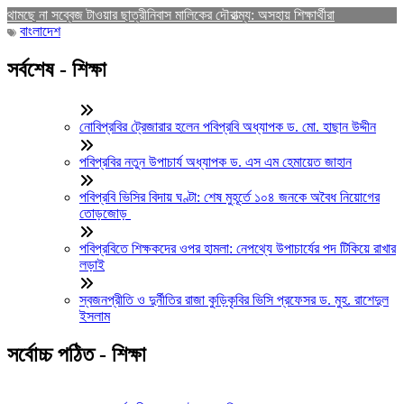
থামছে না সব্বেজ টাওয়ার ছাত্রীনিবাস মালিকের দৌরাত্ম্য: অসহায় শিক্ষার্থীরা
বাংলাদেশ
সর্বশেষ - শিক্ষা
নোবিপ্রবির ট্রেজারার হলেন পবিপ্রবি অধ্যাপক ড. মো. হাছান উদ্দীন
পবিপ্রবির নতুন উপাচার্য অধ্যাপক ড. এস এম হেমায়েত জাহান
পবিপ্রবি ভিসির বিদায় ঘণ্টা: শেষ মুহূর্তে ১০৪ জনকে অবৈধ নিয়োগের
তোড়জোড়
পবিপ্রবিতে শিক্ষকদের ওপর হামলা: নেপথ্যে উপাচার্যের পদ টিকিয়ে রাখার
লড়াই
স্বজনপ্রীতি ও দুর্নীতির রাজা কুড়িকৃবির ভিসি প্রফেসর ড. মুহ. রাশেদুল
ইসলাম
সর্বোচ্চ পঠিত - শিক্ষা