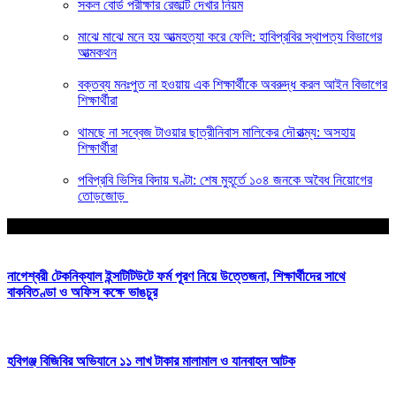
সকল বোর্ড পরীক্ষার রেজাল্ট দেখার নিয়ম
মাঝে মাঝে মনে হয় আত্মহত্যা করে ফেলি: হাবিপ্রবির স্থাপত্য বিভাগের
আত্মকথন
বক্তব্য মনঃপুত না হওয়ায় এক শিক্ষার্থীকে অবরুদ্ধ করল আইন বিভাগের
শিক্ষার্থীরা
থামছে না সব্বেজ টাওয়ার ছাত্রীনিবাস মালিকের দৌরাত্ম্য: অসহায়
শিক্ষার্থীরা
পবিপ্রবি ভিসির বিদায় ঘণ্টা: শেষ মুহূর্তে ১০৪ জনকে অবৈধ নিয়োগের
তোড়জোড়
আপনার জন্য নির্বাচিত
নাগেশ্বরী টেকনিক্যাল ইন্সটিটিউটে ফর্ম পূরণ নিয়ে উত্তেজনা, শিক্ষার্থীদের সাথে
বাকবিতণ্ডা ও অফিস কক্ষে ভাঙচুর
হবিগঞ্জ বিজিবির অভিযানে ১১ লাখ টাকার মালামাল ও যানবাহন আটক