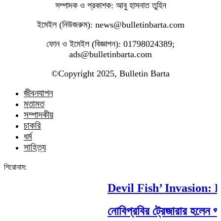
সম্পাদক ও প্রকাশক: আবু হাসনাত তুহিন
ইমেইল (নিউজরুম): news@bulletinbarta.com
ফোন ও ইমেইল (বিজ্ঞাপন): 01798024389;
ads@bulletinbarta.com
©️Copyright 2025, Bulletin Barta
জীবনযাপন
মতামত
সম্পাদকীয়
চাকরি
ধর্ম
সাহিত্য
শিরোনাম:
Devil Fish’ Invasion: Ho
নোবিপ্রবির ট্রেজারার হলেন পবিপ্