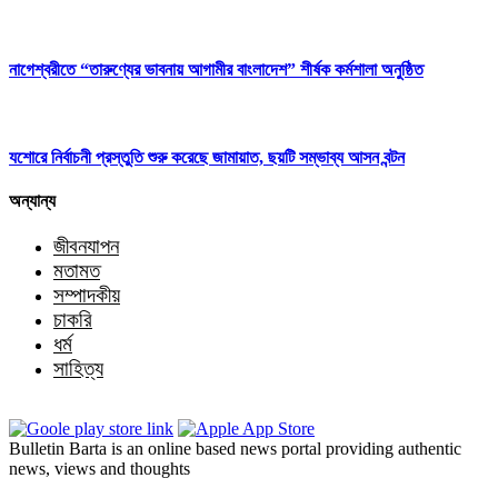
নাগেশ্বরীতে “তারুণ্যের ভাবনায় আগামীর বাংলাদেশ” শীর্ষক কর্মশালা অনুষ্ঠিত
যশোরে নির্বাচনী প্রস্তুতি শুরু করেছে জামায়াত, ছয়টি সম্ভাব্য আসন বন্টন
অন্যান্য
জীবনযাপন
মতামত
সম্পাদকীয়
চাকরি
ধর্ম
সাহিত্য
Bulletin Barta is an online based news portal providing authentic
news, views and thoughts