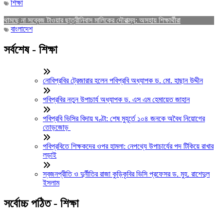
শিক্ষা
থামছে না সব্বেজ টাওয়ার ছাত্রীনিবাস মালিকের দৌরাত্ম্য: অসহায় শিক্ষার্থীরা
বাংলাদেশ
সর্বশেষ - শিক্ষা
নোবিপ্রবির ট্রেজারার হলেন পবিপ্রবি অধ্যাপক ড. মো. হাছান উদ্দীন
পবিপ্রবির নতুন উপাচার্য অধ্যাপক ড. এস এম হেমায়েত জাহান
পবিপ্রবি ভিসির বিদায় ঘণ্টা: শেষ মুহূর্তে ১০৪ জনকে অবৈধ নিয়োগের
তোড়জোড়
পবিপ্রবিতে শিক্ষকদের ওপর হামলা: নেপথ্যে উপাচার্যের পদ টিকিয়ে রাখার
লড়াই
স্বজনপ্রীতি ও দুর্নীতির রাজা কুড়িকৃবির ভিসি প্রফেসর ড. মুহ. রাশেদুল
ইসলাম
সর্বোচ্চ পঠিত - শিক্ষা