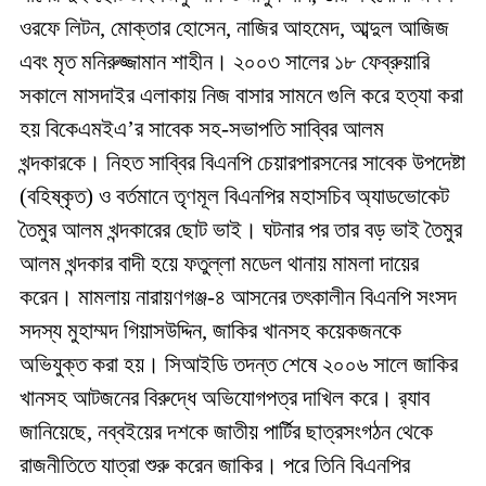
ওরফে লিটন, মোক্তার হোসেন, নাজির আহমেদ, আব্দুল আজিজ
এবং মৃত মনিরুজ্জামান শাহীন। ২০০৩ সালের ১৮ ফেব্রুয়ারি
সকালে মাসদাইর এলাকায় নিজ বাসার সামনে গুলি করে হত্যা করা
হয় বিকেএমইএ’র সাবেক সহ-সভাপতি সাব্বির আলম
খন্দকারকে। নিহত সাব্বির বিএনপি চেয়ারপারসনের সাবেক উপদেষ্টা
(বহিষ্কৃত) ও বর্তমানে তৃণমূল বিএনপির মহাসচিব অ্যাডভোকেট
তৈমুর আলম খন্দকারের ছোট ভাই। ঘটনার পর তার বড় ভাই তৈমুর
আলম খন্দকার বাদী হয়ে ফতুল্লা মডেল থানায় মামলা দায়ের
করেন। মামলায় নারায়ণগঞ্জ-৪ আসনের তৎকালীন বিএনপি সংসদ
সদস্য মুহাম্মদ গিয়াসউদ্দিন, জাকির খানসহ কয়েকজনকে
অভিযুক্ত করা হয়। সিআইডি তদন্ত শেষে ২০০৬ সালে জাকির
খানসহ আটজনের বিরুদ্ধে অভিযোগপত্র দাখিল করে। র‌্যাব
জানিয়েছে, নব্বইয়ের দশকে জাতীয় পার্টির ছাত্রসংগঠন থেকে
রাজনীতিতে যাত্রা শুরু করেন জাকির। পরে তিনি বিএনপির