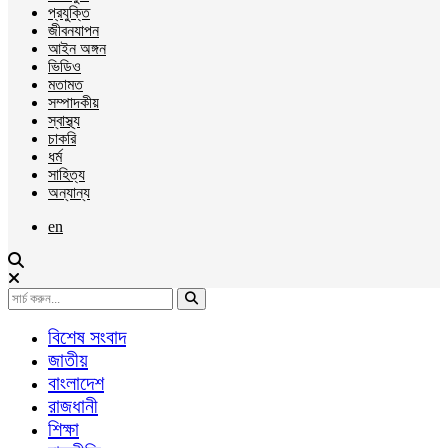
প্রযুক্তি
জীবনযাপন
আইন অঙ্গন
ভিডিও
মতামত
সম্পাদকীয়
স্বাস্থ্য
চাকরি
ধর্ম
সাহিত্য
অন্যান্য
en
বিশেষ সংবাদ
জাতীয়
বাংলাদেশ
রাজধানী
শিক্ষা