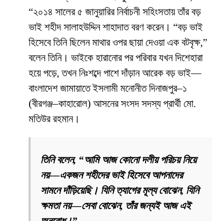
“২০১৪ সালের ৫ জানুয়ারির নির্বাচনী সহিংসতায় তাঁর বড়
ভাই শহীদ সালাহউদ্দিন শাহাদাত বরণ করেন। “বড় ভাই
হিসেবে তিনি ছিলেন মাথার ওপর ছায়া দেওয়া এক বটবৃক্ষ,”
বলেন তিনি। ভাইকে হারানোর পর পরিবার যখন দিশেহারা
হয়ে পড়ে, তখন নিঃশব্দে পাশে দাঁড়ান আরেক বড় ভাই—
বাংলাদেশ জামায়াতে ইসলামী মনোনীত দিনাজপুর–১
(বীরগঞ্জ–কাহারোল) আসনের সংসদ সদস্য প্রার্থী মো.
মতিউর রহমান।
তিনি বলেন, “আমি আজ কোনো দলীয় পরিচয় নিয়ে
নয়—একজন শহীদের ভাই হিসেবে আপনাদের
সামনে দাঁড়িয়েছি। যিনি ত্যাগের মূল্য বোঝেন, যিনি
ক্ষমতা নয়—সেবা বোঝেন, তাঁর জন্যই আজ এই