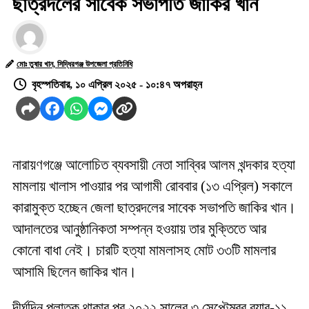
ছাত্রদলের সাবেক সভাপতি জাকির খান
মোঃ তুষার খান, সিদ্ধিরগঞ্জ উপজেলা প্রতিনিধি
বৃহস্পতিবার, ১০ এপ্রিল ২০২৫ - ১০:৪৭ অপরাহ্ন
নারায়ণগঞ্জে আলোচিত ব্যবসায়ী নেতা সাব্বির আলম খন্দকার হত্যা
মামলায় খালাস পাওয়ার পর আগামী রোববার (১৩ এপ্রিল) সকালে
কারামুক্ত হচ্ছেন জেলা ছাত্রদলের সাবেক সভাপতি জাকির খান।
আদালতের আনুষ্ঠানিকতা সম্পন্ন হওয়ায় তার মুক্তিতে আর
কোনো বাধা নেই। চারটি হত্যা মামলাসহ মোট ৩৩টি মামলার
আসামি ছিলেন জাকির খান।
দীর্ঘদিন পলাতক থাকার পর ২০২২ সালের ৩ সেপ্টেম্বর র‌্যাব-১১