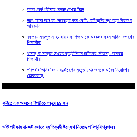
সকল বোর্ড পরীক্ষার রেজাল্ট দেখার নিয়ম
মাঝে মাঝে মনে হয় আত্মহত্যা করে ফেলি: হাবিপ্রবির স্থাপত্য বিভাগের
আত্মকথন
বক্তব্য মনঃপুত না হওয়ায় এক শিক্ষার্থীকে অবরুদ্ধ করল আইন বিভাগের
শিক্ষার্থীরা
থামছে না সব্বেজ টাওয়ার ছাত্রীনিবাস মালিকের দৌরাত্ম্য: অসহায়
শিক্ষার্থীরা
পবিপ্রবি ভিসির বিদায় ঘণ্টা: শেষ মুহূর্তে ১০৪ জনকে অবৈধ নিয়োগের
তোড়জোড়
আপনার জন্য নির্বাচিত
কুবিতে এক আসনের বিপরীতে লড়বে ৬৪ জন
ভর্তি পরীক্ষায় যানজট কমাতে ব্যাতিক্রমী উদ্যোগ নিয়েছে পাবিপ্রবি প্রশাসন