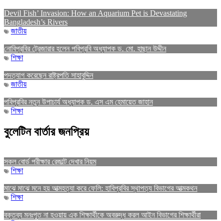
Devil Fish’ Invasion: How an Aquarium Pet is Devastating
Bangladesh’s Rivers
জাতীয়
নোবিপ্রবির ট্রেজারার হলেন পবিপ্রবি অধ্যাপক ড. মো. হাছান উদ্দীন
শিক্ষা
পদত্যাগ করেছেন রাষ্ট্রপতি সাহাবুদ্দিন
জাতীয়
পবিপ্রবির নতুন উপাচার্য অধ্যাপক ড. এস এম হেমায়েত জাহান
শিক্ষা
বুলেটিন বার্তার জনপ্রিয়
সকল বোর্ড পরীক্ষার রেজাল্ট দেখার নিয়ম
শিক্ষা
মাঝে মাঝে মনে হয় আত্মহত্যা করে ফেলি: হাবিপ্রবির স্থাপত্য বিভাগের আত্মকথন
শিক্ষা
বক্তব্য মনঃপুত না হওয়ায় এক শিক্ষার্থীকে অবরুদ্ধ করল আইন বিভাগের শিক্ষার্থীরা