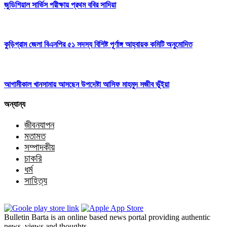
জুডিশিয়াল সার্ভিস পরীক্ষায় প্রথম ববির সাদিয়া
কুড়িগ্রাম জেলা বিএনপির ৫১ সদস্য বিশিষ্ট পূর্ণাঙ্গ আহ্বায়ক কমিটি অনুমোদিত
আগামীকাল খানসামায় আসছেন উপদেষ্টা আসিফ মাহমুদ সজীব ভূঁইয়া
অন্যান্য
জীবনযাপন
মতামত
সম্পাদকীয়
চাকরি
ধর্ম
সাহিত্য
Bulletin Barta is an online based news portal providing authentic
news, views and thoughts