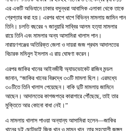
এর একটি অভিযানে ঢাকার বসুন্ধরা আবাসিক এলাকা থেকে তাকে
গ্রেপ্তার করা হয়। এরপর ধাপে ধাপে বিভিন্ন মামলায় জামিন পান
তিনি। চলতি বছরের ৭ জানুয়ারি সাব্বির আলম হত্যা মামলার
রায়ে তিনি এবং মামলার অন্য আসামিরা খালাস পান।
নারায়ণগঞ্জের অতিরিক্ত জেলা ও দায়রা জজ প্রথম আদালতের
বিচারক মমিনুল ইসলাম এ রায় ঘোষণা করেন।
এরপর জাকির খানের আইনজীবী অ্যাডভোকেট রাজিব মন্ডল
জানান, “জাকির খানের বিরুদ্ধে ৩৩টি মামলা ছিল। এরমধ্যে
৩০টিতে তিনি খালাস পেয়েছেন। বাকি দুটি মামলায় জামিনে
আছেন। আদালতের কাগজপত্র কারাগারে পৌঁছেছে, তাই তার
মুক্তিতে আর কোনো বাধা নেই।”
এ মামলায় খালাস পাওয়া অন্যান্য আসামিরা হলেন—জাকির
খানের দুই ছোটভাই জিকু খান ও মামুন খান, তার সহযোগী জঙ্গল