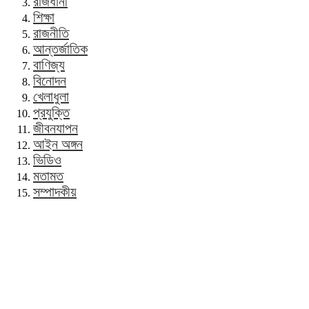
রাজধানী
শিক্ষা
রাজনীতি
আন্তর্জাতিক
বাণিজ্য
বিনোদন
খেলাধুলা
প্রযুক্তি
জীবনযাপন
আইন অঙ্গন
ভিডিও
মতামত
সম্পাদকীয়