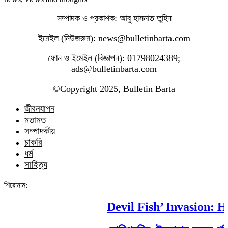
সম্পাদক ও প্রকাশক: আবু হাসনাত তুহিন
ইমেইল (নিউজরুম): news@bulletinbarta.com
ফোন ও ইমেইল (বিজ্ঞাপন): 01798024389;
ads@bulletinbarta.com
©️Copyright 2025, Bulletin Barta
জীবনযাপন
মতামত
সম্পাদকীয়
চাকরি
ধর্ম
সাহিত্য
শিরোনাম:
Devil Fish’ Invasion: Ho