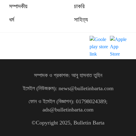
সম্পাদকীয়
চাকরি
ধর্ম
সাহিত্য
সম্পাদক ও প্রকাশক: আবু হাসনাত তুহিন
ইমেইল (নিউজরুম): news@bulletinbarta.com
ফোন ও ইমেইল (বিজ্ঞাপন): 01798024389;
ads@bulletinbarta.com
©️Copyright 2025, Bulletin Barta