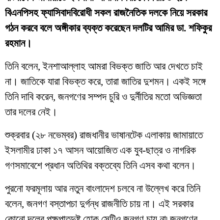
বিএনপিসহ ফ্যাসিবাদবিরোধী সকল রাজনৈতিক দলকে নিয়ে সরকার
গঠন করবে বলে অঙ্গীকার ব্যক্ত করেছেন দলটির আমির ডা. শফিকুর
রহমান।
তিনি বলেন, ইনশাআল্লাহ আমরা বিভক্ত জাতি আর দেখতে চাই
না। জাতিকে যারা বিভক্ত করে, তারা জাতির দুশমন। একই সঙ্গে
তিনি দাবি করেন, জনগণের সম্পদ চুরি ও দুর্নীতির মতো অভিজ্ঞতা
তার দলের নেই।
শুক্রবার (২৮ নভেম্বর) রাজধানীর ভাষানটেক এলাকায় জামায়াতে
ইসলামীর ঢাকা ১৭ আসন আয়োজিত এক যুব-ছাত্র ও নাগরিক
গণসমাবেশে প্রধান অতিথির বক্তব্যে তিনি এসব কথা বলেন।
পুরনো ফরমূলায় আর নতুন বাংলাদেশ চলবে না উল্লেখ করে তিনি
বলেন, জনগণ বস্তাপচা দুর্গন্ধ রাজনীতি চায় না। এই সরকার
কোনো দলের পক্ষপাতদুষ্ট হোক সেটিও জনগণ চায় না৷ জনগণের