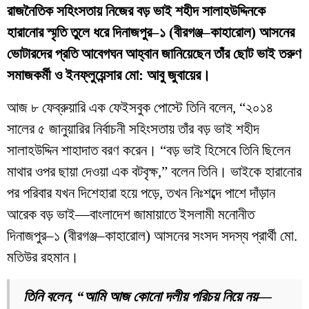
রাজনৈতিক সহিংসতায় নিজের বড় ভাই শহীদ সালাহউদ্দিনকে
হারানোর স্মৃতি তুলে ধরে দিনাজপুর–১ (বীরগঞ্জ–কাহারোল) আসনের
ভোটারদের প্রতি আবেগঘন আহ্বান জানিয়েছেন তাঁর ছোট ভাই তরুণ
সমাজকর্মী ও ইনফ্লুয়েন্সার মো: আবু জুবায়ের।
আজ ৮ ফেব্রুয়ারি এক ফেইসবুক পোস্টে তিনি বলেন, “২০১৪
সালের ৫ জানুয়ারির নির্বাচনী সহিংসতায় তাঁর বড় ভাই শহীদ
সালাহউদ্দিন শাহাদাত বরণ করেন। “বড় ভাই হিসেবে তিনি ছিলেন
মাথার ওপর ছায়া দেওয়া এক বটবৃক্ষ,” বলেন তিনি। ভাইকে হারানোর
পর পরিবার যখন দিশেহারা হয়ে পড়ে, তখন নিঃশব্দে পাশে দাঁড়ান
আরেক বড় ভাই—বাংলাদেশ জামায়াতে ইসলামী মনোনীত
দিনাজপুর–১ (বীরগঞ্জ–কাহারোল) আসনের সংসদ সদস্য প্রার্থী মো.
মতিউর রহমান।
তিনি বলেন, “আমি আজ কোনো দলীয় পরিচয় নিয়ে নয়—