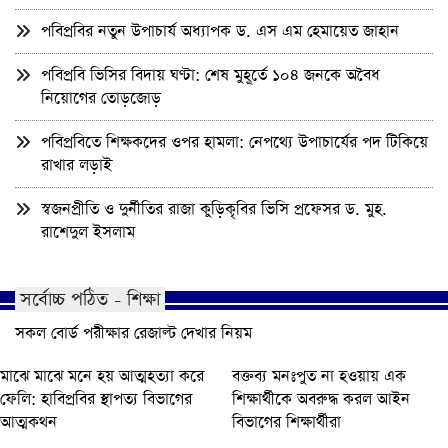
পবিপ্রবির নতুন উপাচার্য অধ্যাপক ড. এস এম হেমায়েত জাহান
পবিপ্রবি ভিসির বিদায় ঘণ্টা: শেষ মুহূর্তে ১০৪ জনকে অবৈধ
নিয়োগের তোড়জোড়
পবিপ্রবিতে শিক্ষকদের ওপর হামলা: নেপথ্যে উপাচার্যের পদ টিকিয়ে
রাখার লড়াই
স্বজনপ্রীতি ও দুর্নীতির রাজা কুড়িকৃবির ভিসি প্রফেসর ড. মুহ.
রাশেদুল ইসলাম
সর্বোচ্চ পঠিত - শিক্ষা
সকল বোর্ড পরীক্ষার রেজাল্ট দেখার নিয়ম
মাঝে মাঝে মনে হয় আত্মহত্যা করে
বক্তব্য মনঃপুত না হওয়ায় এক
ফেলি: হাবিপ্রবির স্থাপত্য বিভাগের
শিক্ষার্থীকে অবরুদ্ধ করল আইন
আত্মকথন
বিভাগের শিক্ষার্থীরা