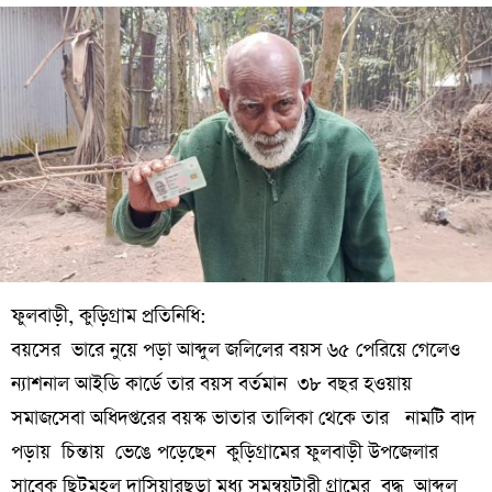
ফুলবাড়ী, কুড়িগ্রাম প্রতিনিধি:
বয়সের ভারে নুয়ে পড়া আব্দুল জলিলের বয়স ৬৫ পেরিয়ে গেলেও
ন্যাশনাল আইডি কার্ডে তার বয়স বর্তমান ৩৮ বছর হওয়ায়
সমাজসেবা অধিদপ্তরের বয়স্ক ভাতার তালিকা থেকে তার নামটি বাদ
পড়ায় চিন্তায় ভেঙে পড়েছেন কুড়িগ্রামের ফুলবাড়ী উপজেলার
সাবেক ছিটমহল দাসিয়ারছড়া মধ্য সমন্বয়টারী গ্রামের বৃদ্ধ আব্দুল