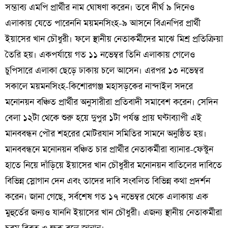
সম্ভাব্য এমপি প্রার্থীর নাম ঘোষণা করেন। তবে দীর্ঘ ৯ দিনেও
এলাকায় যেতে পারেননি ময়মনসিংহ-৯ আসনে বিএনপির প্রার্থী
ইয়াসের খান চৌধুরী। ফলে স্থানীয় নেতাকর্মীদের মাঝে মিশ্র প্রতিক্রিয়া
তৈরি হয়। একপর্যায়ে গত ১১ নভেম্বর তিনি এলাকায় গেলেও
চুপিসারে এলাকা ছেড়ে ঢাকায় চলে আসেন। এরপর ১৩ নভেম্বর
সকালে ময়মনসিংহ-কিশোরগঞ্জ মহাসড়কের নান্দাইল সদরে
মনোনয়ন বঞ্চিত প্রার্থীর অনুসারীরা প্রতিবাদী সমাবেশ করেন। সেদিন
বেলা ১২টা থেকে শুরু হয়ে দুপুর ১টা পর্যন্ত প্রায় ঘণ্টাব্যাপী এই
মানববন্ধন পৌর শহরের মোটরযান সমিতির সামনে অনুষ্ঠিত হয়।
মানববন্ধনে মনোনয়ন বঞ্চিত চার প্রার্থীর নেতাকর্মীরা ব্যানার-ফেস্টুন
হাতে নিয়ে দাঁড়িয়ে ইয়াসের খান চৌধুরীর মনোনয়ন বাতিলের দাবিতে
বিভিন্ন স্লোগান দেন এবং তাদের দাবি সংবলিত বিভিন্ন কথা প্রদর্শন
করেন। জানা গেছে, সর্বশেষ গত ১৭ নভেম্বর থেকে এলাকায় এক
মুহুর্তের জন্যও যাননি ইয়াসের খান চৌধুরী। এজন্য স্থানীয় নেতাকর্মীরা