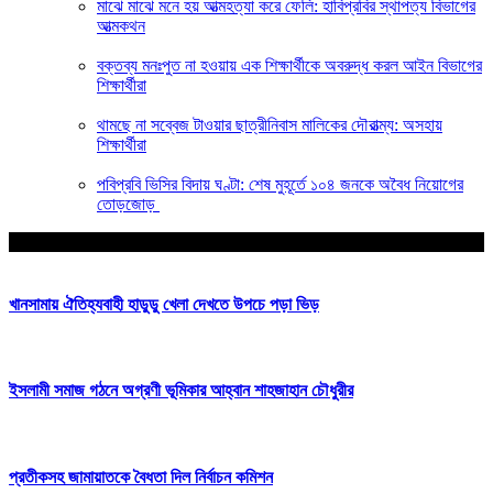
মাঝে মাঝে মনে হয় আত্মহত্যা করে ফেলি: হাবিপ্রবির স্থাপত্য বিভাগের
আত্মকথন
বক্তব্য মনঃপুত না হওয়ায় এক শিক্ষার্থীকে অবরুদ্ধ করল আইন বিভাগের
শিক্ষার্থীরা
থামছে না সব্বেজ টাওয়ার ছাত্রীনিবাস মালিকের দৌরাত্ম্য: অসহায়
শিক্ষার্থীরা
পবিপ্রবি ভিসির বিদায় ঘণ্টা: শেষ মুহূর্তে ১০৪ জনকে অবৈধ নিয়োগের
তোড়জোড়
আপনার জন্য নির্বাচিত
খানসামায় ঐতিহ্যবাহী হাডুডু খেলা দেখতে উপচে পড়া ভিড়
ইসলামী সমাজ গঠনে অগ্রণী ভূমিকার আহ্বান শাহজাহান চৌধুরীর
প্রতীকসহ জামায়াতকে বৈধতা দিল নির্বাচন কমিশন