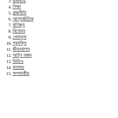
রাজধানী
শিক্ষা
রাজনীতি
আন্তর্জাতিক
বাণিজ্য
বিনোদন
খেলাধুলা
প্রযুক্তি
জীবনযাপন
আইন অঙ্গন
ভিডিও
মতামত
সম্পাদকীয়