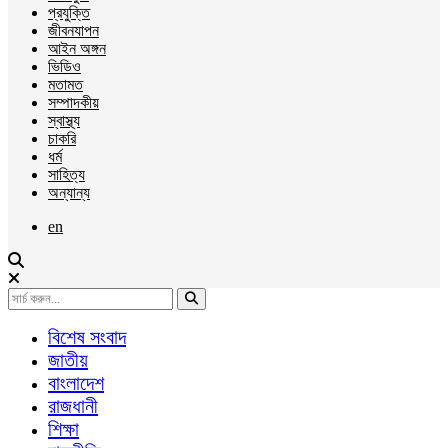
প্রযুক্তি
জীবনযাপন
আইন অঙ্গন
ভিডিও
মতামত
সম্পাদকীয়
স্বাস্থ্য
চাকরি
ধর্ম
সাহিত্য
অন্যান্য
en
বিশেষ সংবাদ
জাতীয়
বাংলাদেশ
রাজধানী
শিক্ষা