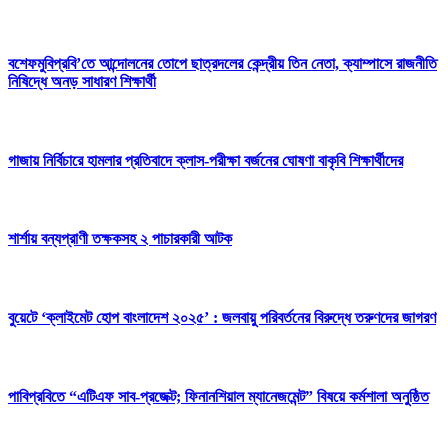
বশেফমুবিপ্রবি’তে আন্দোলনের তোপে ছাত্রদলের কেন্দ্রীয় তিন নেতা, ক্যাম্পাসে রাজনীতি
নিষিদ্ধে অনড় সাধারণ শিক্ষার্থী
গাজায় নির্বিচারে হামলার প্রতিবাদে ক্লাস-পরীক্ষা বর্জনের ঘোষণা বাকৃবি শিক্ষার্থীদের
শার্শায় বন্যপ্রাণী তক্ষকসহ ২ পাচারকারী আটক
বুয়েটে ‘ক্লাইমেট হোপ বাংলাদেশ ২০২৫’ : জলবায়ু পরিবর্তনের বিরুদ্ধে তরুণদের জাগরণ
পাবিপ্রবিতে “এটিএফ সাব-প্রজেক্ট; ফিনানশিয়াল ম্যানেজমেন্ট” বিষয়ে কর্মশালা অনুষ্ঠিত