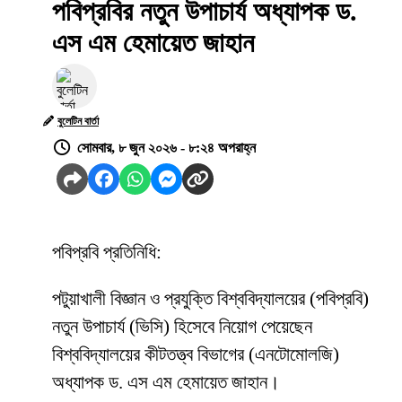
পবিপ্রবির নতুন উপাচার্য অধ্যাপক ড.
এস এম হেমায়েত জাহান
বুলেটিন বার্তা
সোমবার, ৮ জুন ২০২৬ - ৮:২৪ অপরাহ্ন
পবিপ্রবি প্রতিনিধি:
পটুয়াখালী বিজ্ঞান ও প্রযুক্তি বিশ্ববিদ্যালয়ের (পবিপ্রবি)
নতুন উপাচার্য (ভিসি) হিসেবে নিয়োগ পেয়েছেন
বিশ্ববিদ্যালয়ের কীটতত্ত্ব বিভাগের (এনটোমোলজি)
অধ্যাপক ড. এস এম হেমায়েত জাহান।