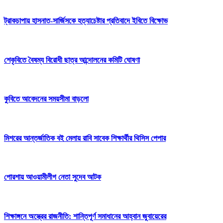
ট্রাকচাপায় হাসনাত-সার্জিসকে হত্যাচেষ্টার প্রতিবাদে ইবিতে বিক্ষোভ
শেকৃবিতে বৈষম্য বিরোধী ছাত্র আন্দোলনের কমিটি ঘোষণা
কুবিতে আবেদনের সময়সীমা বাড়লো
মিশরের আন্তর্জাতিক বই মেলায় রাবি সাবেক শিক্ষার্থীর থিসিস পেপার
পোরশায় আওয়ামীলীগ নেতা সুদেব আটক
শিক্ষাঙ্গনে অস্ত্রের রাজনীতি: শান্তিপূর্ণ সমাধানের আহ্বান জুবায়েরের