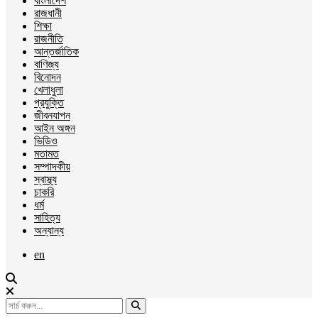
বাংলাদেশ
রাজধানী
শিক্ষা
রাজনীতি
আন্তর্জাতিক
বাণিজ্য
বিনোদন
খেলাধুলা
প্রযুক্তি
জীবনযাপন
আইন অঙ্গন
ভিডিও
মতামত
সম্পাদকীয়
স্বাস্থ্য
চাকরি
ধর্ম
সাহিত্য
অন্যান্য
en