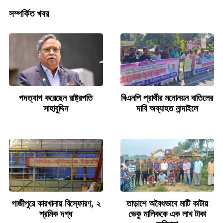
সম্পর্কিত খবর
পদত্যাগ করেছেন রাষ্ট্রপতি
বিএনপি প্রার্থীর মনোনয়ন বাতিলের
সাহাবুদ্দিন
দাবি অব্যাহত নান্দাইলে
গাজীপুরে কারখানায় বিস্ফোরণ, ২
তাড়াশে অবৈধভাবে মাটি কাটায়
শ্রমিক দগ্ধ
ভেকু মালিককে এক লাখ টাকা