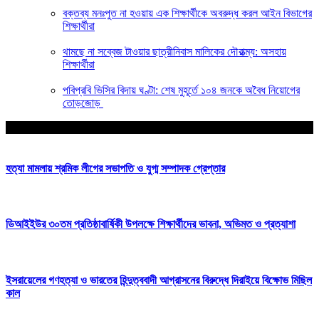
বক্তব্য মনঃপুত না হওয়ায় এক শিক্ষার্থীকে অবরুদ্ধ করল আইন বিভাগের
শিক্ষার্থীরা
থামছে না সব্বেজ টাওয়ার ছাত্রীনিবাস মালিকের দৌরাত্ম্য: অসহায়
শিক্ষার্থীরা
পবিপ্রবি ভিসির বিদায় ঘণ্টা: শেষ মুহূর্তে ১০৪ জনকে অবৈধ নিয়োগের
তোড়জোড়
আপনার জন্য নির্বাচিত
হত্যা মামলায় শ্রমিক লীগের সভাপতি ও যুগ্ম সম্পাদক গ্রেপ্তার
ডিআইইউর ৩০তম প্রতিষ্ঠাবার্ষিকী উপলক্ষে শিক্ষার্থীদের ভাবনা, অভিমত ও প্রত্যাশা
ইসরায়েলের গণহত্যা ও ভারতের হিন্দুত্ববাদী আগ্রাসনের বিরুদ্ধে দিরাইয়ে বিক্ষোভ মিছিল
কাল