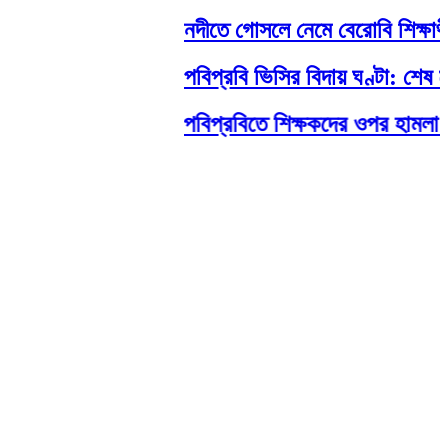
নদীতে গোসলে নেমে বেরোবি শিক্ষার্থীর মর্মা
পবিপ্রবি ভিসির বিদায় ঘণ্টা: শেষ মুহূ
পবিপ্রবিতে শিক্ষকদের ওপর হামলা: নেপথ্য