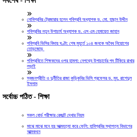
সর্বশেষ - শিক্ষা
নোবিপ্রবির ট্রেজারার হলেন পবিপ্রবি অধ্যাপক ড. মো. হাছান উদ্দীন
পবিপ্রবির নতুন উপাচার্য অধ্যাপক ড. এস এম হেমায়েত জাহান
পবিপ্রবি ভিসির বিদায় ঘণ্টা: শেষ মুহূর্তে ১০৪ জনকে অবৈধ নিয়োগের
তোড়জোড়
পবিপ্রবিতে শিক্ষকদের ওপর হামলা: নেপথ্যে উপাচার্যের পদ টিকিয়ে রাখার
লড়াই
স্বজনপ্রীতি ও দুর্নীতির রাজা কুড়িকৃবির ভিসি প্রফেসর ড. মুহ. রাশেদুল
ইসলাম
সর্বোচ্চ পঠিত - শিক্ষা
সকল বোর্ড পরীক্ষার রেজাল্ট দেখার নিয়ম
মাঝে মাঝে মনে হয় আত্মহত্যা করে ফেলি: হাবিপ্রবির স্থাপত্য বিভাগের
আত্মকথন