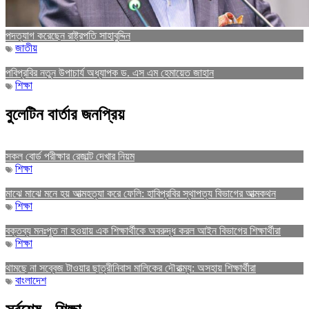
পদত্যাগ করেছেন রাষ্ট্রপতি সাহাবুদ্দিন
জাতীয়
পবিপ্রবির নতুন উপাচার্য অধ্যাপক ড. এস এম হেমায়েত জাহান
শিক্ষা
বুলেটিন বার্তার জনপ্রিয়
সকল বোর্ড পরীক্ষার রেজাল্ট দেখার নিয়ম
শিক্ষা
মাঝে মাঝে মনে হয় আত্মহত্যা করে ফেলি: হাবিপ্রবির স্থাপত্য বিভাগের আত্মকথন
শিক্ষা
বক্তব্য মনঃপুত না হওয়ায় এক শিক্ষার্থীকে অবরুদ্ধ করল আইন বিভাগের শিক্ষার্থীরা
শিক্ষা
থামছে না সব্বেজ টাওয়ার ছাত্রীনিবাস মালিকের দৌরাত্ম্য: অসহায় শিক্ষার্থীরা
বাংলাদেশ