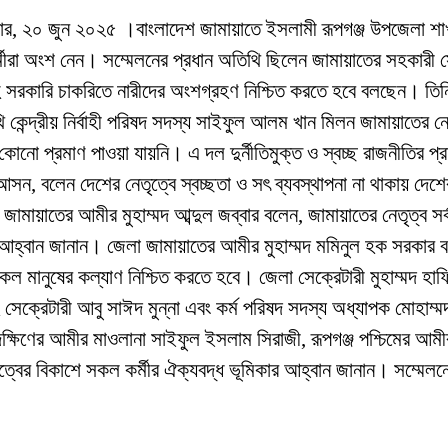
রবার, ২০ জুন ২০২৫ ।বাংলাদেশ জামায়াতে ইসলামী রূপগঞ্জ উপজেলা শাখ
েতাকর্মীরা অংশ নেন। সম্মেলনের প্রধান অতিথি ছিলেন জামায়াতের সহকার
এসসহ সরকারি চাকরিতে নারীদের অংশগ্রহণ নিশ্চিত করতে হবে বলছেন। তি
 কেন্দ্রীয় নির্বাহী পরিষদ সদস্য সাইফুল আলম খান মিলন জামায়াতের নেত
র্নীতির কোনো প্রমাণ পাওয়া যায়নি। এ দল দুর্নীতিমুক্ত ও স্বচ্ছ রাজন
 আসন, বলেন দেশের নেতৃত্বে স্বচ্ছতা ও সৎ ব্যবস্থাপনা না থাকায় দেশে
মায়াতের আমীর মুহাম্মদ আব্দুল জব্বার বলেন, জামায়াতের নেতৃত্ব সর্বদা 
হ্বান জানান। জেলা জামায়াতের আমীর মুহাম্মদ মমিনুল হক সরকার বলে
কল মানুষের কল্যাণ নিশ্চিত করতে হবে। জেলা সেক্রেটারী মুহাম্মদ হ
সেক্রেটারী আবু সাঈদ মুন্না এবং কর্ম পরিষদ সদস্য অধ্যাপক মোহাম্
া দক্ষিণের আমীর মাওলানা সাইফুল ইসলাম সিরাজী, রূপগঞ্জ পশ্চিমের 
তৃত্বের বিকাশে সকল কর্মীর ঐক্যবদ্ধ ভূমিকার আহ্বান জানান। সম্মেল