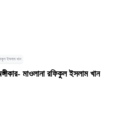
 রফিকুল ইসলাম খান
ায় অঙ্গীকার- মাওলানা রফিকুল ইসলাম খান