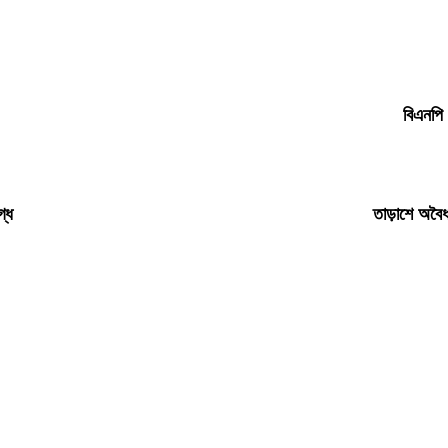
বিএনপি 
গ্ধ
তাড়াশে অবৈধ