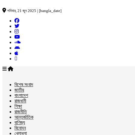
শনিবার, 21 জুন 2025 | [bangla_date]
বিশেষ সংবাদ
জাতীয়
বাংলাদেশ
রাজধানী
শিক্ষা
রাজনীতি
আন্তর্জাতিক
বাণিজ্য
বিনোদন
খেলাধুলা