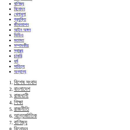
বাণিজ্য
বিনোদন
খেলাধুলা
প্রযুক্তি
জীবনযাপন
আইন অঙ্গন
ভিডিও
মতামত
সম্পাদকীয়
স্বাস্থ্য
চাকরি
ধর্ম
সাহিত্য
অন্যান্য
বিশেষ সংবাদ
বাংলাদেশ
রাজধানী
শিক্ষা
রাজনীতি
আন্তর্জাতিক
বাণিজ্য
বিনোদন