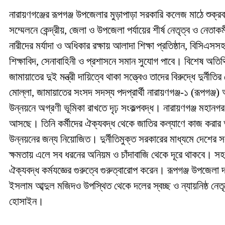
নারায়ণগঞ্জের রূপগঞ্জ উপজেলার মুড়াপাড়া সরকারি কলেজ মাঠে শুক্
সম্মেলনে কেন্দ্রীয়, জেলা ও উপজেলা পর্যায়ের শীর্ষ নেতৃত্ব ও ন
নারীদের মর্যাদা ও অধিকার রক্ষায় আলাদা শিক্ষা প্রতিষ্ঠান, বিসি
শিক্ষাবিদ, সেনাবাহিনী ও প্রশাসনে সমান সুযোগ পাবে। বিশেষ অতিথি
জামায়াতের দুই মন্ত্রী দায়িত্বে থাকা সত্ত্বেও তাদের বিরুদ্ধে দু
মোল্লা, জামায়াতের সংসদ সদস্য পদপ্রার্থী নারায়ণগঞ্জ-১ (রূপগঞ্জ)
উন্নয়নে অগ্রণী ভূমিকা রাখতে দৃঢ় সংকল্পবদ্ধ। নারায়ণগঞ্জ মহানগর জা
আসছে। তিনি কর্মীদের ঐক্যবদ্ধ থেকে জাতির কল্যাণে কাজ করার আ
উন্নয়নের জন্য নিয়োজিত। দুর্নীতিমুক্ত সরকারের মাধ্যমে দেশের স
ক্ষমতায় এলে সব ধরনের অনিয়ম ও চাঁদাবাজি থেকে দূরে থাকবে। সহ 
ঐক্যবদ্ধ কর্মযজ্ঞের গুরুত্বে গুরুত্বারোপ করেন। রূপগঞ্জ উপজেল
ইসলাম আব্দুল মজিদও উপস্থিত থেকে দলের স্বচ্ছ ও ন্যায়নিষ্ঠ নে
হোসাইন।