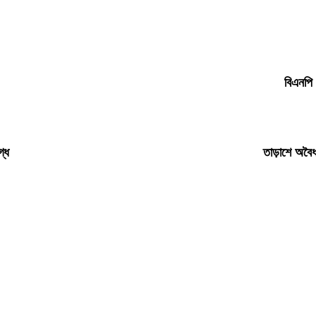
বিএনপি 
গ্ধ
তাড়াশে অবৈধ