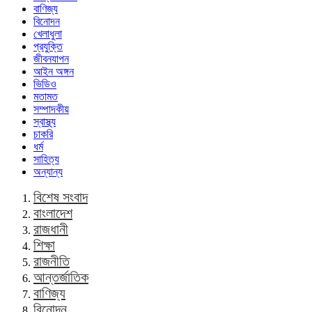
বাণিজ্য
বিনোদন
খেলাধুলা
প্রযুক্তি
জীবনযাপন
আইন অঙ্গন
ভিডিও
মতামত
সম্পাদকীয়
স্বাস্থ্য
চাকরি
ধর্ম
সাহিত্য
অন্যান্য
বিশেষ সংবাদ
বাংলাদেশ
রাজধানী
শিক্ষা
রাজনীতি
আন্তর্জাতিক
বাণিজ্য
বিনোদন