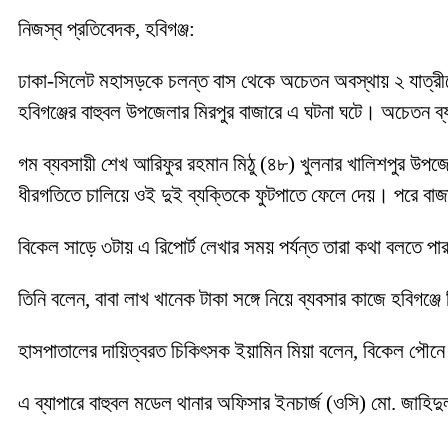
নিজস্ব প্রতিবেদক, হবিগঞ্জ:
ঢাকা-সিলেট মহাসড়কে চলন্ত বাস থেকে অচেতন অবস্থায় ২ যাত্রীক
হবিগঞ্জের বাহুবল উপজেলার মিরপুর বাজারে এ ঘটনা ঘটে। অচেতন ব্য
গম ব্যবসায়ী শেখ আরিফুর রহমান মিঠু (৪৮) খুলনার খালিশপুর উপজেল
ধীরগতিতে চালিয়ে ওই দুই ব্যক্তিকে ফুটপাতে ফেলে দেয়। পরে বা
বিকেল সাড়ে ৩টায় এ রিপোর্ট লেখার সময় পর্যন্ত তারা কথা বলতে 
তিনি বলেন, বাবা লাখ খানেক টাকা সঙ্গে নিয়ে ব্যবসার কাজে হবিগ
হাসপাতালের দায়িত্বরত চিকিৎসক ইয়ামিন মিয়া বলেন, বিকেল পৌনে ৪ট
এ ব্যাপারে বাহুবল মডেল থানার অফিসার ইনচার্জ (ওসি) মো. জাহি