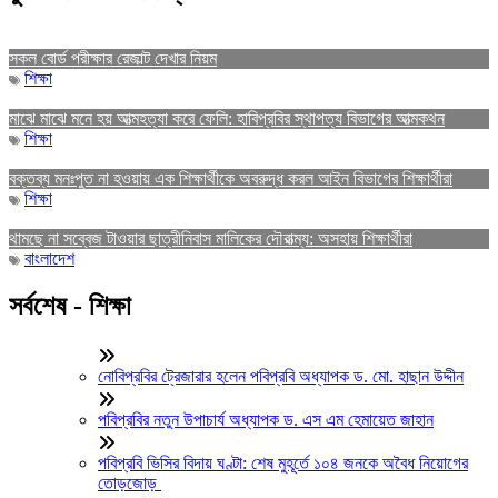
সকল বোর্ড পরীক্ষার রেজাল্ট দেখার নিয়ম
শিক্ষা
মাঝে মাঝে মনে হয় আত্মহত্যা করে ফেলি: হাবিপ্রবির স্থাপত্য বিভাগের আত্মকথন
শিক্ষা
বক্তব্য মনঃপুত না হওয়ায় এক শিক্ষার্থীকে অবরুদ্ধ করল আইন বিভাগের শিক্ষার্থীরা
শিক্ষা
থামছে না সব্বেজ টাওয়ার ছাত্রীনিবাস মালিকের দৌরাত্ম্য: অসহায় শিক্ষার্থীরা
বাংলাদেশ
সর্বশেষ - শিক্ষা
নোবিপ্রবির ট্রেজারার হলেন পবিপ্রবি অধ্যাপক ড. মো. হাছান উদ্দীন
পবিপ্রবির নতুন উপাচার্য অধ্যাপক ড. এস এম হেমায়েত জাহান
পবিপ্রবি ভিসির বিদায় ঘণ্টা: শেষ মুহূর্তে ১০৪ জনকে অবৈধ নিয়োগের
তোড়জোড়