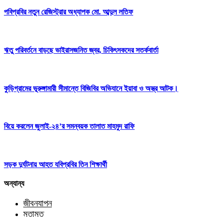
পবিপ্রবির নতুন রেজিস্ট্রার অধ্যাপক মো. আব্দুল লতিফ
ঋতু পরিবর্তনে বাড়ছে ভাইরাসজনিত জ্বর, চিকিৎসকদের সতর্কবার্তা
কুড়িগ্রামের ভূরুঙ্গামারী সীমান্তে বিজিবির অভিযানে ইয়াবা ও অস্ত্র আটক।
বিয়ে করলেন জুলাই-২৪’র সমন্বয়ক তালাত মাহমুদ রাফি
সড়ক দুর্ঘটনায় আহত যবিপ্রবির তিন শিক্ষার্থী
অন্যান্য
জীবনযাপন
মতামত