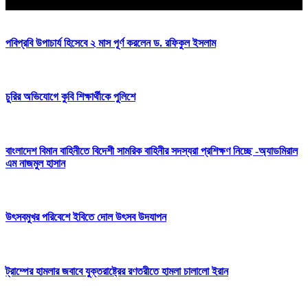
আপনার জন্য নির্বাচিত
পবিপ্রবি উপাচার্য হিসেবে ২ মাস পূর্ণ করলেন ড. রফিকুল ইসলাম
চুরির অভিযোগে কুবি শিক্ষার্থীকে পুলিশে
বাংলাদেশ বিমান বাহিনীতে বিদেশী সামরিক বাহিনীর সদস্যরা প্রশিক্ষণ নিচ্ছে -অ্যাডমিরাল
এম নাজমুল হাসান
উৎসবমুখর পরিবেশে ইবিতে দোল উৎসব উদযাপন
ট্রাম্পের হামলার জবাবে যুক্তরাষ্ট্রের রণতরীতে হামলা চালালো ইরান