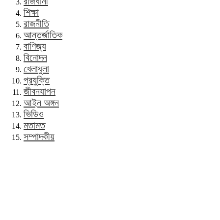
রাজধানী
শিক্ষা
রাজনীতি
আন্তর্জাতিক
বাণিজ্য
বিনোদন
খেলাধুলা
প্রযুক্তি
জীবনযাপন
আইন অঙ্গন
ভিডিও
মতামত
সম্পাদকীয়