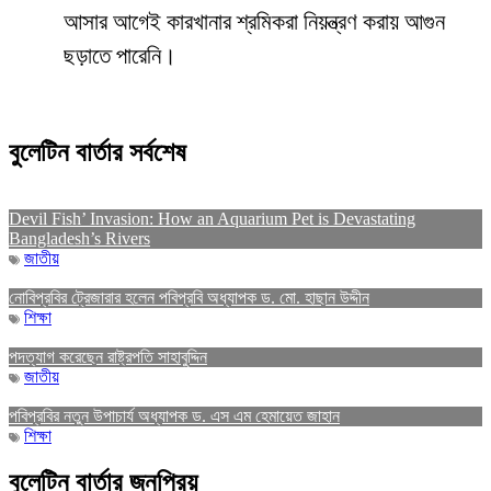
আসার আগেই কারখানার শ্রমিকরা নিয়ন্ত্রণ করায় আগুন
ছড়াতে পারেনি।
বুলেটিন বার্তার সর্বশেষ
Devil Fish’ Invasion: How an Aquarium Pet is Devastating
Bangladesh’s Rivers
জাতীয়
নোবিপ্রবির ট্রেজারার হলেন পবিপ্রবি অধ্যাপক ড. মো. হাছান উদ্দীন
শিক্ষা
পদত্যাগ করেছেন রাষ্ট্রপতি সাহাবুদ্দিন
জাতীয়
পবিপ্রবির নতুন উপাচার্য অধ্যাপক ড. এস এম হেমায়েত জাহান
শিক্ষা
বুলেটিন বার্তার জনপ্রিয়