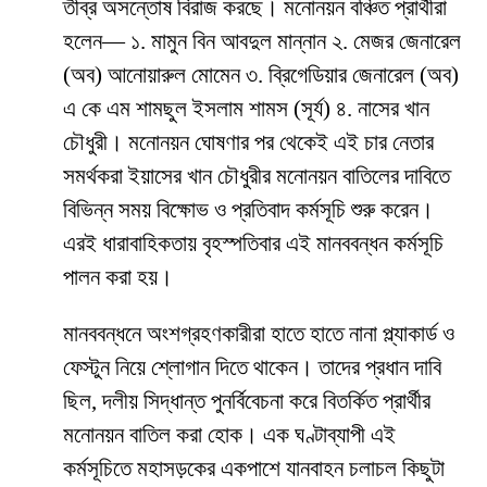
তীব্র অসন্তোষ বিরাজ করছে। মনোনয়ন বঞ্চিত প্রার্থীরা
হলেন— ১. মামুন বিন আবদুল মান্নান ২. মেজর জেনারেল
(অব) আনোয়ারুল মোমেন ৩. ব্রিগেডিয়ার জেনারেল (অব)
এ কে এম শামছুল ইসলাম শামস (সূর্য) ৪. নাসের খান
চৌধুরী। মনোনয়ন ঘোষণার পর থেকেই এই চার নেতার
সমর্থকরা ইয়াসের খান চৌধুরীর মনোনয়ন বাতিলের দাবিতে
বিভিন্ন সময় বিক্ষোভ ও প্রতিবাদ কর্মসূচি শুরু করেন।
এরই ধারাবাহিকতায় বৃহস্পতিবার এই মানববন্ধন কর্মসূচি
পালন করা হয়।
মানববন্ধনে অংশগ্রহণকারীরা হাতে হাতে নানা প্ল্যাকার্ড ও
ফেস্টুন নিয়ে শ্লোগান দিতে থাকেন। তাদের প্রধান দাবি
ছিল, দলীয় সিদ্ধান্ত পুনর্বিবেচনা করে বিতর্কিত প্রার্থীর
মনোনয়ন বাতিল করা হোক। এক ঘণ্টাব্যাপী এই
কর্মসূচিতে মহাসড়কের একপাশে যানবাহন চলাচল কিছুটা