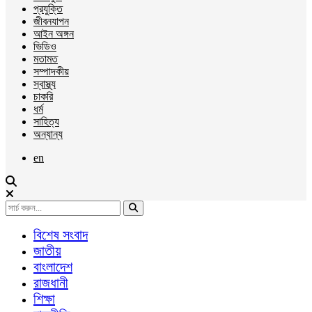
প্রযুক্তি
জীবনযাপন
আইন অঙ্গন
ভিডিও
মতামত
সম্পাদকীয়
স্বাস্থ্য
চাকরি
ধর্ম
সাহিত্য
অন্যান্য
en
বিশেষ সংবাদ
জাতীয়
বাংলাদেশ
রাজধানী
শিক্ষা