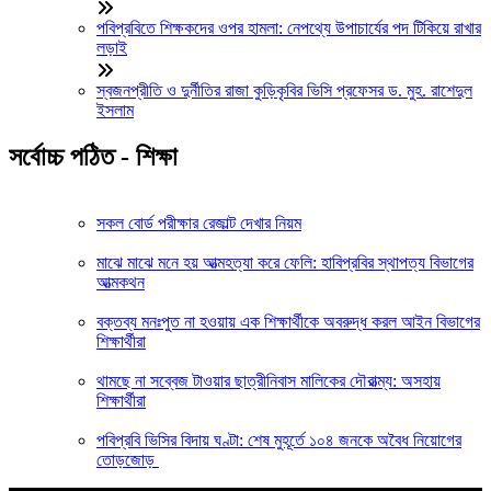
পবিপ্রবিতে শিক্ষকদের ওপর হামলা: নেপথ্যে উপাচার্যের পদ টিকিয়ে রাখার
লড়াই
স্বজনপ্রীতি ও দুর্নীতির রাজা কুড়িকৃবির ভিসি প্রফেসর ড. মুহ. রাশেদুল
ইসলাম
সর্বোচ্চ পঠিত - শিক্ষা
সকল বোর্ড পরীক্ষার রেজাল্ট দেখার নিয়ম
মাঝে মাঝে মনে হয় আত্মহত্যা করে ফেলি: হাবিপ্রবির স্থাপত্য বিভাগের
আত্মকথন
বক্তব্য মনঃপুত না হওয়ায় এক শিক্ষার্থীকে অবরুদ্ধ করল আইন বিভাগের
শিক্ষার্থীরা
থামছে না সব্বেজ টাওয়ার ছাত্রীনিবাস মালিকের দৌরাত্ম্য: অসহায়
শিক্ষার্থীরা
পবিপ্রবি ভিসির বিদায় ঘণ্টা: শেষ মুহূর্তে ১০৪ জনকে অবৈধ নিয়োগের
তোড়জোড়