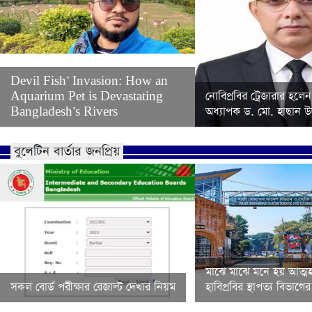
Devil Fish’ Invasion: How an
Aquarium Pet is Devastating
নোবিপ্রবির ট্রেজারার হলেন
Bangladesh’s Rivers
অধ্যাপক ড. মো. হাছান উদ
বুলেটিন বার্তার জনপ্রিয়
মাঝে মাঝে মনে হয় আত্মহ
সকল বোর্ড পরীক্ষার রেজাল্ট দেখার নিয়ম
হাবিপ্রবির স্থাপত্য বিভাগ