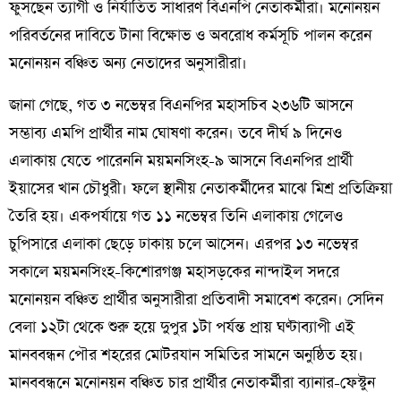
ফুসছেন ত্যাগী ও নির্যাতিত সাধারণ বিএনপি নেতাকর্মীরা। মনোনয়ন
পরিবর্তনের দাবিতে টানা বিক্ষোভ ও অবরোধ কর্মসূচি পালন করেন
মনোনয়ন বঞ্চিত অন্য নেতাদের অনুসারীরা।
জানা গেছে, গত ৩ নভেম্বর বিএনপির মহাসচিব ২৩৬টি আসনে
সম্ভাব্য এমপি প্রার্থীর নাম ঘোষণা করেন। তবে দীর্ঘ ৯ দিনেও
এলাকায় যেতে পারেননি ময়মনসিংহ-৯ আসনে বিএনপির প্রার্থী
ইয়াসের খান চৌধুরী। ফলে স্থানীয় নেতাকর্মীদের মাঝে মিশ্র প্রতিক্রিয়া
তৈরি হয়। একপর্যায়ে গত ১১ নভেম্বর তিনি এলাকায় গেলেও
চুপিসারে এলাকা ছেড়ে ঢাকায় চলে আসেন। এরপর ১৩ নভেম্বর
সকালে ময়মনসিংহ-কিশোরগঞ্জ মহাসড়কের নান্দাইল সদরে
মনোনয়ন বঞ্চিত প্রার্থীর অনুসারীরা প্রতিবাদী সমাবেশ করেন। সেদিন
বেলা ১২টা থেকে শুরু হয়ে দুপুর ১টা পর্যন্ত প্রায় ঘণ্টাব্যাপী এই
মানববন্ধন পৌর শহরের মোটরযান সমিতির সামনে অনুষ্ঠিত হয়।
মানববন্ধনে মনোনয়ন বঞ্চিত চার প্রার্থীর নেতাকর্মীরা ব্যানার-ফেস্টুন