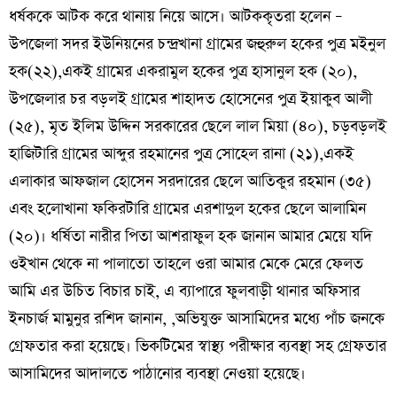
ধর্ষককে আটক করে থানায় নিয়ে আসে। আটককৃতরা হলেন –
উপজেলা সদর ইউনিয়নের চন্দ্রখানা গ্রামের জহুরুল হকের পুত্র মইনুল
হক(২২),একই গ্রামের একরামুল হকের পুত্র হাসানুল হক (২০),
উপজেলার চর বড়লই গ্রামের শাহাদত হোসেনের পুত্র ইয়াকুব আলী
(২৫), মৃত ইলিম উদ্দিন সরকারের ছেলে লাল মিয়া (৪০), চড়বড়লই
হাজিটারি গ্রামের আব্দুর রহমানের পুত্র সোহেল রানা (২১),একই
এলাকার আফজাল হোসেন সরদারের ছেলে আতিকুর রহমান (৩৫)
এবং হলোখানা ফকিরটারি গ্রামের এরশাদুল হকের ছেলে আলামিন
(২০)। ধর্ষিতা নারীর পিতা আশরাফুল হক জানান আমার মেয়ে যদি
ওইখান থেকে না পালাতো তাহলে ওরা আমার মেকে মেরে ফেলত
আমি এর উচিত বিচার চাই, এ ব্যাপারে ফুলবাড়ী থানার অফিসার
ইনচার্জ মামুনুর রশিদ জানান, ,অ‌ভিযুক্ত আসা‌মি‌দের ম‌ধ্যে পাঁচ জন‌কে
গ্রেফতার করা হ‌য়ে‌ছে। ভি‌কটি‌মের স্বাস্থ্য পরীক্ষার ব্যবস্থা সহ গ্রেফতার
আসা‌মি‌দের আদাল‌তে পাঠা‌নোর ব্যবস্থা নেওয়া হয়েছে।