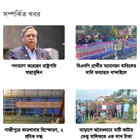
সম্পর্কিত খবর
পদত্যাগ করেছেন রাষ্ট্রপতি
বিএনপি প্রার্থীর মনোনয়ন বাতিলের
সাহাবুদ্দিন
দাবি অব্যাহত নান্দাইলে
গাজীপুরে কারখানায় বিস্ফোরণ, ২
তাড়াশে অবৈধভাবে মাটি কাটায়
শ্রমিক দগ্ধ
ভেকু মালিককে এক লাখ টাকা