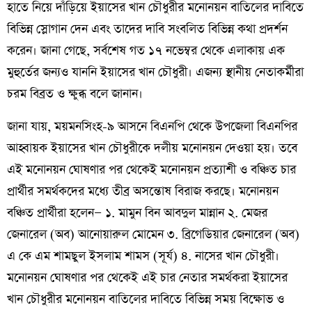
হাতে নিয়ে দাঁড়িয়ে ইয়াসের খান চৌধুরীর মনোনয়ন বাতিলের দাবিতে
বিভিন্ন স্লোগান দেন এবং তাদের দাবি সংবলিত বিভিন্ন কথা প্রদর্শন
করেন। জানা গেছে, সর্বশেষ গত ১৭ নভেম্বর থেকে এলাকায় এক
মুহুর্তের জন্যও যাননি ইয়াসের খান চৌধুরী। এজন্য স্থানীয় নেতাকর্মীরা
চরম বিব্রত ও ক্ষুব্ধ বলে জানান।
জানা যায়, ময়মনসিংহ-৯ আসনে বিএনপি থেকে উপজেলা বিএনপির
আহ্বায়ক ইয়াসের খান চৌধুরীকে দলীয় মনোনয়ন দেওয়া হয়। তবে
এই মনোনয়ন ঘোষণার পর থেকেই মনোনয়ন প্রত্যাশী ও বঞ্চিত চার
প্রার্থীর সমর্থকদের মধ্যে তীব্র অসন্তোষ বিরাজ করছে। মনোনয়ন
বঞ্চিত প্রার্থীরা হলেন— ১. মামুন বিন আবদুল মান্নান ২. মেজর
জেনারেল (অব) আনোয়ারুল মোমেন ৩. ব্রিগেডিয়ার জেনারেল (অব)
এ কে এম শামছুল ইসলাম শামস (সূর্য) ৪. নাসের খান চৌধুরী।
মনোনয়ন ঘোষণার পর থেকেই এই চার নেতার সমর্থকরা ইয়াসের
খান চৌধুরীর মনোনয়ন বাতিলের দাবিতে বিভিন্ন সময় বিক্ষোভ ও