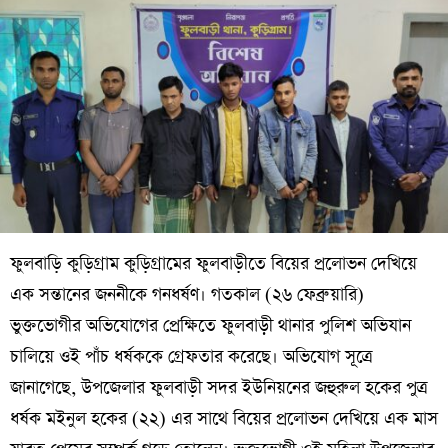
ফুলবাড়ি কুড়িগ্রাম কুড়িগ্রামের ফুলবাড়ীতে বিয়ের প্রলোভন দেখিয়ে
এক সন্তানের জননীকে গনধর্ষণ। গতকাল (২৬ ফেব্রুয়ারি)
ভুক্তভোগীর অভিযোগের প্রেক্ষিতে ফুলবাড়ী থানার পুলিশ অভিযান
চালিয়ে ওই পাঁচ ধর্ষককে গ্রেফতার করেছে। অভিযোগ সূত্রে
জানাগেছে, উপজেলার ফুলবাড়ী সদর ইউনিয়নের জহুরুল হকের পুত্র
ধর্ষক মইনুল হকের (২২) এর সাথে বিয়ের প্রলোভন দেখিয়ে এক মাস