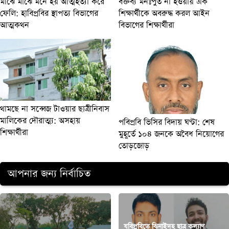
মাঝে মাঝে মনে হয় আত্মহত্যা করে
বক্তব্য মনঃপুত না হওয়ায় এক
ফেলি: হাবিপ্রবির স্থাপত্য বিভাগের
শিক্ষার্থীকে অবরুদ্ধ করল আইন
আত্মকথন
বিভাগের শিক্ষার্থীরা
থামছে না সব্বেজ টাওয়ার ছাত্রীনিবাস
মালিকের দৌরাত্ম্য: অসহায়
পবিপ্রবি ভিসির বিদায় ঘণ্টা: শেষ
শিক্ষার্থীরা
মুহূর্তে ১০৪ জনকে অবৈধ নিয়োগের
তোড়জোড়
আপনার জন্য নির্বাচিত
যবিপ্রবিতে ঝিনাইদহ ছাত্র কল্যাণ