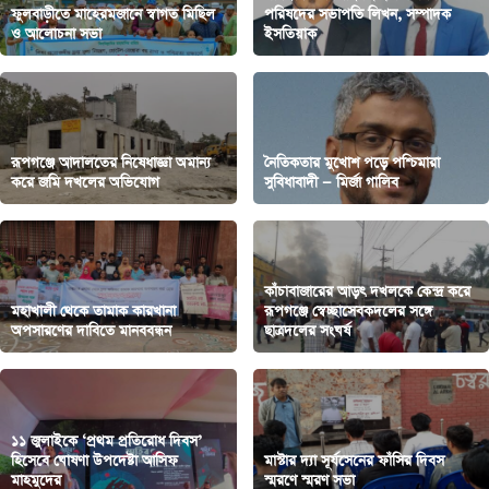
ফুলবাড়ীতে মাহেরমজানে স্বাগত মিছিল
পরিষদের সভাপতি লিখন, সম্পাদক
ও আলোচনা সভা
ইসতিয়াক
রূপগঞ্জে আদালতের নিষেধাজ্ঞা অমান্য
নৈতিকতার মুখোশ পড়ে পশ্চিমারা
করে জমি দখলের অভিযোগ
সুবিধাবাদী — মির্জা গালিব
কাঁচাবাজারের আড়ৎ দখলকে কেন্দ্র করে
মহাখালী থেকে তামাক কারখানা
রূপগঞ্জে স্বেচ্ছাসেবকদলের সঙ্গে
অপসারণের দাবিতে মানববন্ধন
ছাত্রদলের সংঘর্ষ
১১ জুলাইকে ‘প্রথম প্রতিরোধ দিবস’
হিসেবে ঘোষণা উপদেষ্টা আসিফ
মাস্টার দ্যা সূর্যসেনের ফাঁসির দিবস
মাহমুদের
স্মরণে স্মরণ সভা