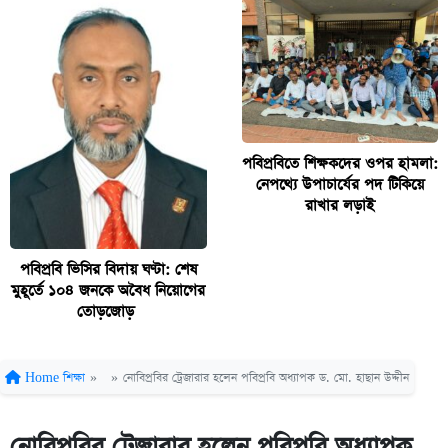
পবিপ্রবিতে শিক্ষকদের ওপর হামলা:
নেপথ্যে উপাচার্যের পদ টিকিয়ে
রাখার লড়াই
পবিপ্রবি ভিসির বিদায় ঘণ্টা: শেষ
মুহূর্তে ১০৪ জনকে অবৈধ নিয়োগের
তোড়জোড়
Home
শিক্ষা
»
»
নোবিপ্রবির ট্রেজারার হলেন পবিপ্রবি অধ্যাপক ড. মো. হাছান উদ্দীন
নোবিপ্রবির ট্রেজারার হলেন পবিপ্রবি অধ্যাপক