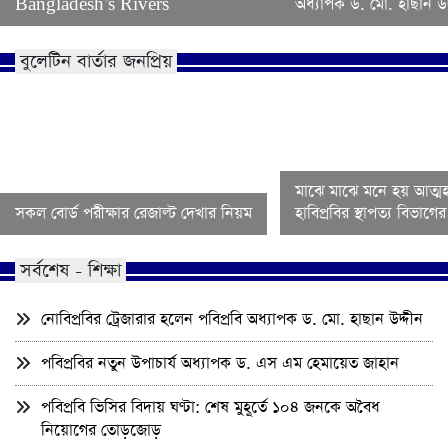
Bangladesh’s Rivers
অধ্যাপক ড. মো. হাছান উদ
বুলেটিন বার্তার জনপ্রিয়
মাঝে মাঝে মনে হয় আত্মহ
সকল বোর্ড পরীক্ষার রেজাল্ট দেখার নিয়ম
হাবিপ্রবির স্থাপত্য বিভাগ
সর্বশেষ - শিক্ষা
নোবিপ্রবির ট্রেজারার হলেন পবিপ্রবি অধ্যাপক ড. মো. হাছান উদ্দীন
পবিপ্রবির নতুন উপাচার্য অধ্যাপক ড. এস এম হেমায়েত জাহান
পবিপ্রবি ভিসির বিদায় ঘণ্টা: শেষ মুহূর্তে ১০৪ জনকে অবৈধ
নিয়োগের তোড়জোড়