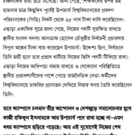
চাঞ্চল্যকর তথ্য উঠে এসেছে। জানা গেছে, শিক্ষকদের ওপর ওই
হামলার মাত্র কিছুদিন পূর্বেই উপাচার্য বিশ্ববিদ্যালয়ের প্রকল্প
পরিচালকের (পিডি) নিকট থেকে ২৫ লাখ টাকা দাবি করেছিলেন।
এছাড়া একাধিক সূত্রে জানা গেছে, নিজের পদটি সুরক্ষিত রাখতে
স্থানীয় সংসদ সদস্য আলতাফ হোসেন চৌধুরীর নির্বাচনী প্রচারণায়
বিপুল অঙ্কের টাকা ব্যয় করেছেন উপাচার্য। উদ্দেশ্য ছিল, নির্বাচনে
তিনি জয়ী হলে তার প্রভাব খাটিয়ে নিজের ভিসি পদটি টিকিয়ে রাখা।
এছাড়া নিজের আধিপত্য বজায় রাখতে ও যেকোনো পরিস্থিতিতে
স্থানীয় প্রভাবশালীদের পাশে পেতে রাজনৈতিক নেতা-কর্মীদের
বিশ্ববিদ্যালয়ে চাকরির প্রলোভন দেখিয়ে নিজস্ব বলয় তৈরি করেছিলেন
তিনি।
তবে ক্যাম্পাসে চলমান তীব্র আন্দোলন ও দেশজুড়ে সমালোচনার মুখে
কাজী রফিকুল ইসলামকে আর উপাচার্য পদে রাখা হচ্ছে না—এমন
খবর ক্যাম্পাসে ছড়িয়ে পড়েছে। আর এই সুযোগেই নিজের শেষ