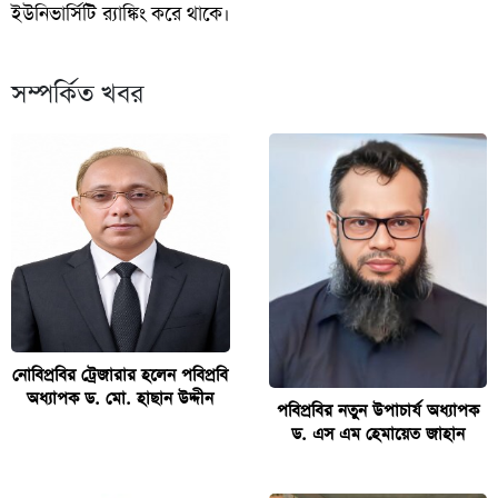
ইউনিভার্সিটি র‌্যাঙ্কিং করে থাকে।
সম্পর্কিত খবর
নোবিপ্রবির ট্রেজারার হলেন পবিপ্রবি
অধ্যাপক ড. মো. হাছান উদ্দীন
পবিপ্রবির নতুন উপাচার্য অধ্যাপক
ড. এস এম হেমায়েত জাহান