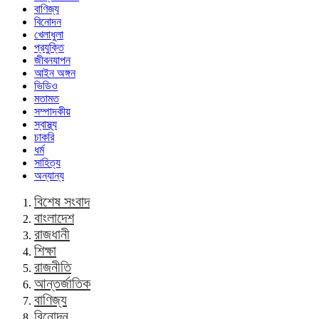
বাণিজ্য
বিনোদন
খেলাধুলা
প্রযুক্তি
জীবনযাপন
আইন অঙ্গন
ভিডিও
মতামত
সম্পাদকীয়
স্বাস্থ্য
চাকরি
ধর্ম
সাহিত্য
অন্যান্য
বিশেষ সংবাদ
বাংলাদেশ
রাজধানী
শিক্ষা
রাজনীতি
আন্তর্জাতিক
বাণিজ্য
বিনোদন