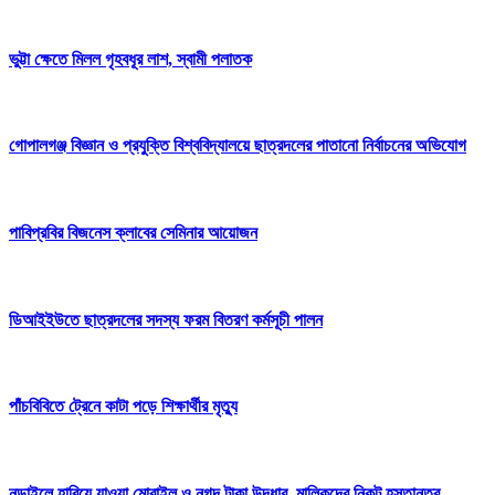
ভুট্টা ক্ষেতে মিলল গৃহবধূর লাশ, স্বামী পলাতক
গোপালগঞ্জ বিজ্ঞান ও প্রযুক্তি বিশ্ববিদ্যালয়ে ছাত্রদলের পাতানো নির্বাচনের অভিযোগ
পাবিপ্রবির বিজনেস ক্লাবের সেমিনার আয়োজন
ডিআইইউতে ছাত্রদলের সদস্য ফরম বিতরণ কর্মসূচী পালন
পাঁচবিবিতে ট্রেনে কাটা পড়ে শিক্ষার্থীর মৃত্যু
নড়াইলে হারিয়ে যাওয়া মোবাইল ও নগদ টাকা উদ্ধার, মালিকদের নিকট হস্তান্তর