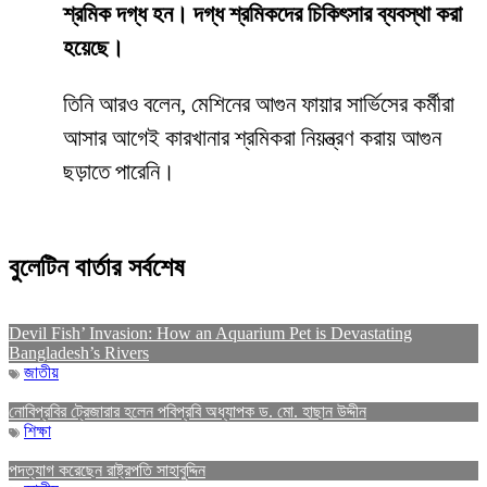
শ্রমিক দগ্ধ হন। দগ্ধ শ্রমিকদের চিকিৎসার ব্যবস্থা করা
হয়েছে।
তিনি আরও বলেন, মেশিনের আগুন ফায়ার সার্ভিসের কর্মীরা
আসার আগেই কারখানার শ্রমিকরা নিয়ন্ত্রণ করায় আগুন
ছড়াতে পারেনি।
বুলেটিন বার্তার সর্বশেষ
Devil Fish’ Invasion: How an Aquarium Pet is Devastating
Bangladesh’s Rivers
জাতীয়
নোবিপ্রবির ট্রেজারার হলেন পবিপ্রবি অধ্যাপক ড. মো. হাছান উদ্দীন
শিক্ষা
পদত্যাগ করেছেন রাষ্ট্রপতি সাহাবুদ্দিন