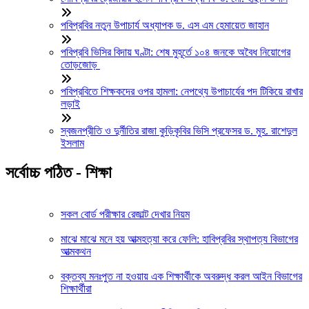
পবিপ্রবির নতুন উপাচার্য অধ্যাপক ড. এস এম হেমায়েত জাহান
পবিপ্রবি ভিসির বিদায় ঘণ্টা: শেষ মুহূর্তে ১০৪ জনকে অবৈধ নিয়োগের
তোড়জোড়
পবিপ্রবিতে শিক্ষকদের ওপর হামলা: নেপথ্যে উপাচার্যের পদ টিকিয়ে রাখার
লড়াই
স্বজনপ্রীতি ও দুর্নীতির রাজা কুড়িকৃবির ভিসি প্রফেসর ড. মুহ. রাশেদুল
ইসলাম
সর্বোচ্চ পঠিত - শিক্ষা
সকল বোর্ড পরীক্ষার রেজাল্ট দেখার নিয়ম
মাঝে মাঝে মনে হয় আত্মহত্যা করে ফেলি: হাবিপ্রবির স্থাপত্য বিভাগের
আত্মকথন
বক্তব্য মনঃপুত না হওয়ায় এক শিক্ষার্থীকে অবরুদ্ধ করল আইন বিভাগের
শিক্ষার্থীরা