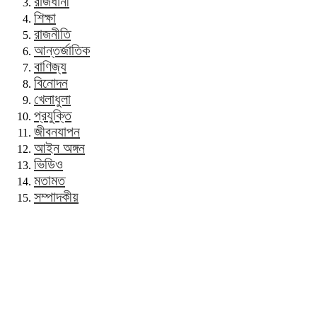
রাজধানী
শিক্ষা
রাজনীতি
আন্তর্জাতিক
বাণিজ্য
বিনোদন
খেলাধুলা
প্রযুক্তি
জীবনযাপন
আইন অঙ্গন
ভিডিও
মতামত
সম্পাদকীয়