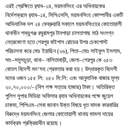
এরই প্রেক্ষিতে র‌্যাব–১৪, ময়মনসিংহ এর অধিনায়কের
নির্দেশক্রমে র‌্যাব–১৪, সিপিএসসি, ময়মনসিংহ কোম্পানীর একটি
আভিযানিক দল ২৪ ফেব্রুয়ারি সকালে ময়মনসিংহের কোতোয়ালী
থানাধীন শম্ভুগঞ্জ রঘুরামপুর টানপাড়া চালতাগাছ মাঠ সংলগ্ন
নেত্রকোণা হতে শেরপুর বাইপাস রোডের উপর চেকপোস্ট
পরিচালনা করে মোঃ ইয়াছিন (২৬), পিতা–মোঃ সাইফুল ইসলাম,
সাং–সমুসচুড়া, থানা– নালিতাবাড়ী, জেলা–শেরপুর কে ২৫৩
বোতল বিদেশী মদ‘সহ গ্রেফতার করা হয়। উদ্ধারকৃত বিদেশী
মদের ওজন ১৫৫ লি: ২৫০ মি:লি: এবং আনুমানিক বাজার মূল্য
২০,৭০,০০০/- (বিশ লক্ষ সত্তর হাজার) টাকা। অতিরিক্ত
পুলিশ সুপার মিডিয়া অফিসার র‌্যাব অধিনায়কের পক্ষে জুয়েল
চাকমা, পিপিএম–সেবা জানান উক্ত বিষয়ে ধৃত মাদক কারবারির
বিরুদ্ধে ময়মনসিংহ জেলার কোতোয়ালী থানায় মামলা দায়ের
কার্যক্রম প্রক্রিয়াধীন রয়েছে।