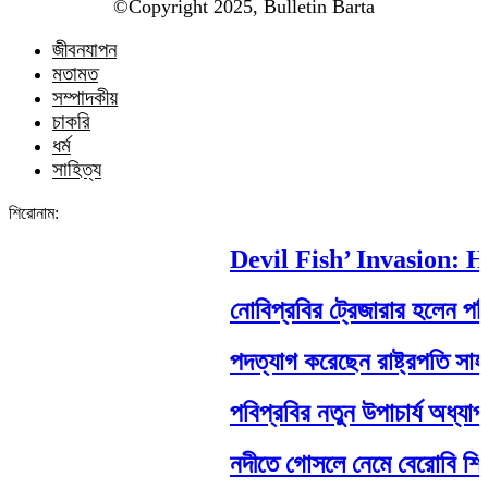
©️Copyright 2025, Bulletin Barta
জীবনযাপন
মতামত
সম্পাদকীয়
চাকরি
ধর্ম
সাহিত্য
শিরোনাম:
Devil Fish’ Invasion: How
নোবিপ্রবির ট্রেজারার হলেন পবিপ্র
পদত্যাগ করেছেন রাষ্ট্রপতি সাহাবুদ্দ
পবিপ্রবির নতুন উপাচার্য অধ্যাপক
নদীতে গোসলে নেমে বেরোবি শিক্ষার্থীর