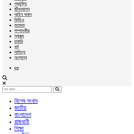
প্রযুক্তি
জীবনযাপন
আইন অঙ্গন
ভিডিও
মতামত
সম্পাদকীয়
স্বাস্থ্য
চাকরি
ধর্ম
সাহিত্য
অন্যান্য
en
বিশেষ সংবাদ
জাতীয়
বাংলাদেশ
রাজধানী
শিক্ষা