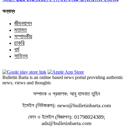
অন্যান্য
জীবনযাপন
মতামত
সম্পাদকীয়
চাকরি
ধর্ম
সাহিত্য
Bulletin Barta is an online based news portal providing authentic
news, views and thoughts
সম্পাদক ও প্রকাশক: আবু হাসনাত তুহিন
ইমেইল (নিউজরুম): news@bulletinbarta.com
ফোন ও ইমেইল (বিজ্ঞাপন): 01798024389;
ads@bulletinbarta.com