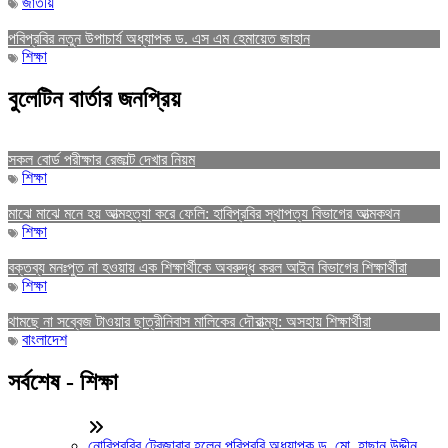
জাতীয়
পবিপ্রবির নতুন উপাচার্য অধ্যাপক ড. এস এম হেমায়েত জাহান
শিক্ষা
বুলেটিন বার্তার জনপ্রিয়
সকল বোর্ড পরীক্ষার রেজাল্ট দেখার নিয়ম
শিক্ষা
মাঝে মাঝে মনে হয় আত্মহত্যা করে ফেলি: হাবিপ্রবির স্থাপত্য বিভাগের আত্মকথন
শিক্ষা
বক্তব্য মনঃপুত না হওয়ায় এক শিক্ষার্থীকে অবরুদ্ধ করল আইন বিভাগের শিক্ষার্থীরা
শিক্ষা
থামছে না সব্বেজ টাওয়ার ছাত্রীনিবাস মালিকের দৌরাত্ম্য: অসহায় শিক্ষার্থীরা
বাংলাদেশ
সর্বশেষ - শিক্ষা
নোবিপ্রবির ট্রেজারার হলেন পবিপ্রবি অধ্যাপক ড. মো. হাছান উদ্দীন