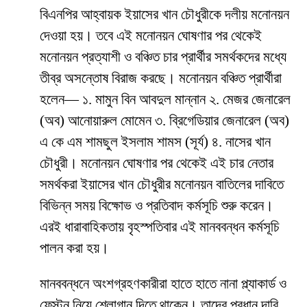
বিএনপির আহ্বায়ক ইয়াসের খান চৌধুরীকে দলীয় মনোনয়ন
দেওয়া হয়। তবে এই মনোনয়ন ঘোষণার পর থেকেই
মনোনয়ন প্রত্যাশী ও বঞ্চিত চার প্রার্থীর সমর্থকদের মধ্যে
তীব্র অসন্তোষ বিরাজ করছে। মনোনয়ন বঞ্চিত প্রার্থীরা
হলেন— ১. মামুন বিন আবদুল মান্নান ২. মেজর জেনারেল
(অব) আনোয়ারুল মোমেন ৩. ব্রিগেডিয়ার জেনারেল (অব)
এ কে এম শামছুল ইসলাম শামস (সূর্য) ৪. নাসের খান
চৌধুরী। মনোনয়ন ঘোষণার পর থেকেই এই চার নেতার
সমর্থকরা ইয়াসের খান চৌধুরীর মনোনয়ন বাতিলের দাবিতে
বিভিন্ন সময় বিক্ষোভ ও প্রতিবাদ কর্মসূচি শুরু করেন।
এরই ধারাবাহিকতায় বৃহস্পতিবার এই মানববন্ধন কর্মসূচি
পালন করা হয়।
মানববন্ধনে অংশগ্রহণকারীরা হাতে হাতে নানা প্ল্যাকার্ড ও
ফেস্টুন নিয়ে শ্লোগান দিতে থাকেন। তাদের প্রধান দাবি