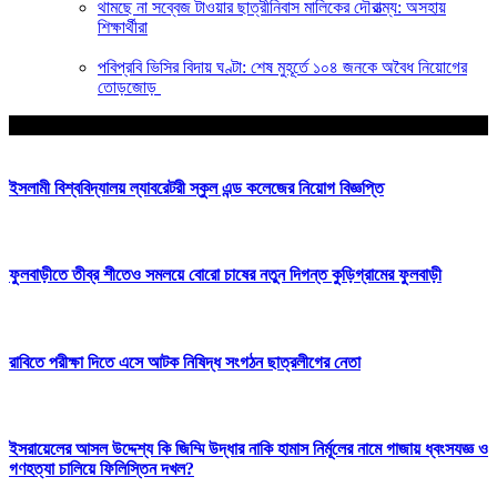
থামছে না সব্বেজ টাওয়ার ছাত্রীনিবাস মালিকের দৌরাত্ম্য: অসহায়
শিক্ষার্থীরা
পবিপ্রবি ভিসির বিদায় ঘণ্টা: শেষ মুহূর্তে ১০৪ জনকে অবৈধ নিয়োগের
তোড়জোড়
আপনার জন্য নির্বাচিত
ইসলামী বিশ্ববিদ্যালয় ল্যাবরেটরী স্কুল এন্ড কলেজের নিয়োগ বিজ্ঞপ্তি
ফুলবাড়ীতে তীব্র শীতেও সমলয়ে বোরো চাষের নতুন দিগন্ত কুড়িগ্রামের ফুলবাড়ী
রাবিতে পরীক্ষা দিতে এসে আটক নিষিদ্ধ সংগঠন ছাত্রলীগের নেতা
ইসরায়েলের আসল উদ্দেশ্য কি জিম্মি উদ্ধার নাকি হামাস নির্মূলের নামে গাজায় ধ্বংসযজ্ঞ ও
গণহত্যা চালিয়ে ফিলিস্তিন দখল?