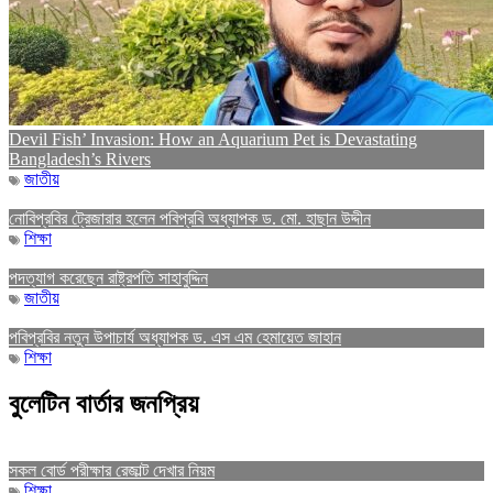
Devil Fish’ Invasion: How an Aquarium Pet is Devastating
Bangladesh’s Rivers
জাতীয়
নোবিপ্রবির ট্রেজারার হলেন পবিপ্রবি অধ্যাপক ড. মো. হাছান উদ্দীন
শিক্ষা
পদত্যাগ করেছেন রাষ্ট্রপতি সাহাবুদ্দিন
জাতীয়
পবিপ্রবির নতুন উপাচার্য অধ্যাপক ড. এস এম হেমায়েত জাহান
শিক্ষা
বুলেটিন বার্তার জনপ্রিয়
সকল বোর্ড পরীক্ষার রেজাল্ট দেখার নিয়ম
শিক্ষা