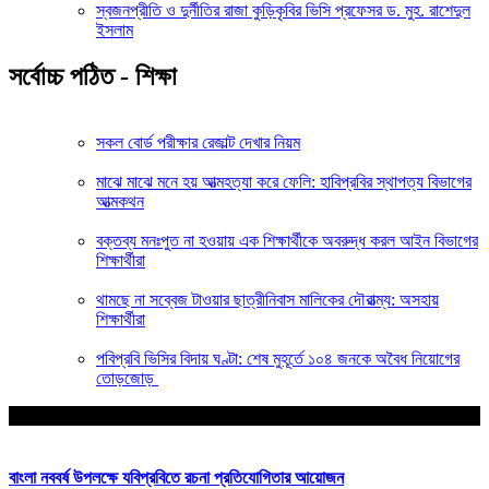
স্বজনপ্রীতি ও দুর্নীতির রাজা কুড়িকৃবির ভিসি প্রফেসর ড. মুহ. রাশেদুল
ইসলাম
সর্বোচ্চ পঠিত - শিক্ষা
সকল বোর্ড পরীক্ষার রেজাল্ট দেখার নিয়ম
মাঝে মাঝে মনে হয় আত্মহত্যা করে ফেলি: হাবিপ্রবির স্থাপত্য বিভাগের
আত্মকথন
বক্তব্য মনঃপুত না হওয়ায় এক শিক্ষার্থীকে অবরুদ্ধ করল আইন বিভাগের
শিক্ষার্থীরা
থামছে না সব্বেজ টাওয়ার ছাত্রীনিবাস মালিকের দৌরাত্ম্য: অসহায়
শিক্ষার্থীরা
পবিপ্রবি ভিসির বিদায় ঘণ্টা: শেষ মুহূর্তে ১০৪ জনকে অবৈধ নিয়োগের
তোড়জোড়
আপনার জন্য নির্বাচিত
বাংলা নববর্ষ উপলক্ষে যবিপ্রবিতে রচনা প্রতিযোগিতার আয়োজন