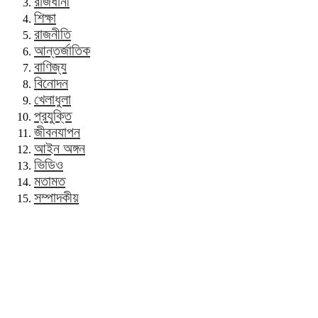
রাজধানী
শিক্ষা
রাজনীতি
আন্তর্জাতিক
বাণিজ্য
বিনোদন
খেলাধুলা
প্রযুক্তি
জীবনযাপন
আইন অঙ্গন
ভিডিও
মতামত
সম্পাদকীয়