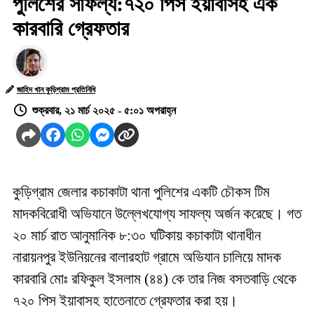
পুলিশের সাফল্য:৭২০ পিস ইয়াবাসহ এক
কারবারি গ্রেফতার
জাহিদ খান কুড়িগ্রাম প্রতিনিধি
শুক্রবার, ২১ মার্চ ২০২৫ - ৫:০১ অপরাহ্ন
কুড়িগ্রাম জেলার কচাকাটা থানা পুলিশের একটি চৌকস টিম
মাদকবিরোধী অভিযানে উল্লেখযোগ্য সাফল্য অর্জন করেছে। গত
২০ মার্চ রাত আনুমানিক ৮:৩০ ঘটিকায় কচাকাটা থানাধীন
নারায়নপুর ইউনিয়নের বালারহাট গ্রামে অভিযান চালিয়ে মাদক
কারবারি মোঃ রফিকুল ইসলাম (৪৪) কে তার নিজ বসতবাড়ি থেকে
৭২০ পিস ইয়াবাসহ হাতেনাতে গ্রেফতার করা হয়।