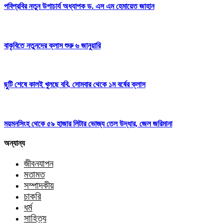
পবিপ্রবির নতুন উপাচার্য অধ্যাপক ড. এস এম হেমায়েত জাহান
বাকৃবিতে নতুনদের ক্লাস শুরু ৬ জানুয়ারি
ছুটি শেষে কালই খুলছে ববি, সোমবার থেকে ১ম বর্ষের ক্লাস
ময়মনসিংহ থেকে ৫৯ হাজার লিটার ভোজ্য তেল উদ্ধার, জেল জরিমানা
অন্যান্য
জীবনযাপন
মতামত
সম্পাদকীয়
চাকরি
ধর্ম
সাহিত্য