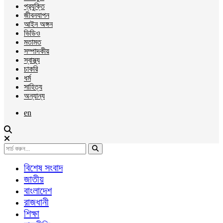
প্রযুক্তি
জীবনযাপন
আইন অঙ্গন
ভিডিও
মতামত
সম্পাদকীয়
স্বাস্থ্য
চাকরি
ধর্ম
সাহিত্য
অন্যান্য
en
বিশেষ সংবাদ
জাতীয়
বাংলাদেশ
রাজধানী
শিক্ষা