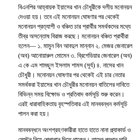
বিএনপির আহ্বায়ক ইয়াসের খান চৌধুরীকে দলীয় মনোনয়ন
দেওয়া হয়। তবে এই মনোনয়ন ঘোষণার পর থেকেই
মনোনয়ন প্রত্যাশী ও বঞ্চিত চার প্রার্থীর সমর্থকদের মধ্যে
তীব্র অসন্তোষ বিরাজ করছে। মনোনয়ন বঞ্চিত প্রার্থীরা
হলেন— ১. মামুন বিন আবদুল মান্নান ২. মেজর জেনারেল
(অব) আনোয়ারুল মোমেন ৩. ব্রিগেডিয়ার জেনারেল (অব)
এ কে এম শামছুল ইসলাম শামস (সূর্য) ৪. নাসের খান
চৌধুরী। মনোনয়ন ঘোষণার পর থেকেই এই চার নেতার
সমর্থকরা ইয়াসের খান চৌধুরীর মনোনয়ন বাতিলের দাবিতে
বিভিন্ন সময় বিক্ষোভ ও প্রতিবাদ কর্মসূচি শুরু করেন।
এরই ধারাবাহিকতায় বৃহস্পতিবার এই মানববন্ধন কর্মসূচি
পালন করা হয়।
মানববন্ধনে অংশগ্রহণকারীরা হাতে হাতে নানা প্ল্যাকার্ড ও
ফেস্টুন নিয়ে শ্লোগান দিতে থাকেন। তাদের প্রধান দাবি