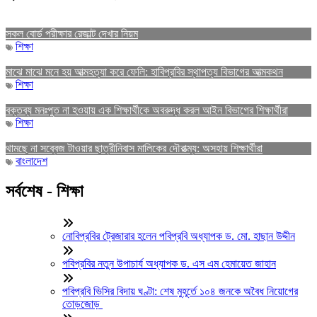
সকল বোর্ড পরীক্ষার রেজাল্ট দেখার নিয়ম
শিক্ষা
মাঝে মাঝে মনে হয় আত্মহত্যা করে ফেলি: হাবিপ্রবির স্থাপত্য বিভাগের আত্মকথন
শিক্ষা
বক্তব্য মনঃপুত না হওয়ায় এক শিক্ষার্থীকে অবরুদ্ধ করল আইন বিভাগের শিক্ষার্থীরা
শিক্ষা
থামছে না সব্বেজ টাওয়ার ছাত্রীনিবাস মালিকের দৌরাত্ম্য: অসহায় শিক্ষার্থীরা
বাংলাদেশ
সর্বশেষ - শিক্ষা
নোবিপ্রবির ট্রেজারার হলেন পবিপ্রবি অধ্যাপক ড. মো. হাছান উদ্দীন
পবিপ্রবির নতুন উপাচার্য অধ্যাপক ড. এস এম হেমায়েত জাহান
পবিপ্রবি ভিসির বিদায় ঘণ্টা: শেষ মুহূর্তে ১০৪ জনকে অবৈধ নিয়োগের
তোড়জোড়