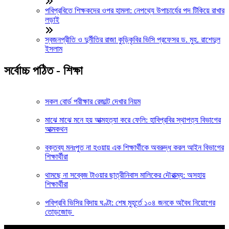
পবিপ্রবিতে শিক্ষকদের ওপর হামলা: নেপথ্যে উপাচার্যের পদ টিকিয়ে রাখার
লড়াই
স্বজনপ্রীতি ও দুর্নীতির রাজা কুড়িকৃবির ভিসি প্রফেসর ড. মুহ. রাশেদুল
ইসলাম
সর্বোচ্চ পঠিত - শিক্ষা
সকল বোর্ড পরীক্ষার রেজাল্ট দেখার নিয়ম
মাঝে মাঝে মনে হয় আত্মহত্যা করে ফেলি: হাবিপ্রবির স্থাপত্য বিভাগের
আত্মকথন
বক্তব্য মনঃপুত না হওয়ায় এক শিক্ষার্থীকে অবরুদ্ধ করল আইন বিভাগের
শিক্ষার্থীরা
থামছে না সব্বেজ টাওয়ার ছাত্রীনিবাস মালিকের দৌরাত্ম্য: অসহায়
শিক্ষার্থীরা
পবিপ্রবি ভিসির বিদায় ঘণ্টা: শেষ মুহূর্তে ১০৪ জনকে অবৈধ নিয়োগের
তোড়জোড়