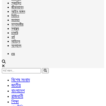
প্রযুক্তি
জীবনযাপন
আইন অঙ্গন
ভিডিও
মতামত
সম্পাদকীয়
স্বাস্থ্য
চাকরি
ধর্ম
সাহিত্য
অন্যান্য
en
বিশেষ সংবাদ
জাতীয়
বাংলাদেশ
রাজধানী
শিক্ষা