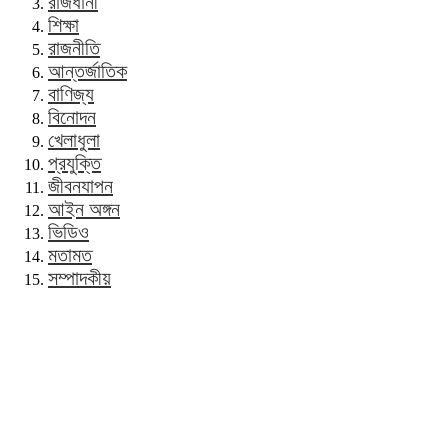
রাজধানী
শিক্ষা
রাজনীতি
আন্তর্জাতিক
বাণিজ্য
বিনোদন
খেলাধুলা
প্রযুক্তি
জীবনযাপন
আইন অঙ্গন
ভিডিও
মতামত
সম্পাদকীয়