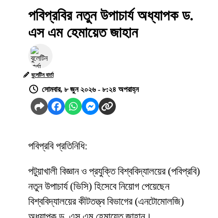
পবিপ্রবির নতুন উপাচার্য অধ্যাপক ড.
এস এম হেমায়েত জাহান
বুলেটিন বার্তা
সোমবার, ৮ জুন ২০২৬ - ৮:২৪ অপরাহ্ন
পবিপ্রবি প্রতিনিধি:
পটুয়াখালী বিজ্ঞান ও প্রযুক্তি বিশ্ববিদ্যালয়ের (পবিপ্রবি)
নতুন উপাচার্য (ভিসি) হিসেবে নিয়োগ পেয়েছেন
বিশ্ববিদ্যালয়ের কীটতত্ত্ব বিভাগের (এনটোমোলজি)
অধ্যাপক ড. এস এম হেমায়েত জাহান।