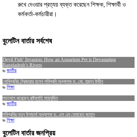
রুখে দেওয়ার প্রত্যয় ব্যক্ত করেছেন শিক্ষক, শিক্ষার্থী ও
কর্মকর্তা-কর্মচারীরা।
বুলেটিন বার্তার সর্বশেষ
Devil Fish’ Invasion: How an Aquarium Pet is Devastating
Bangladesh’s Rivers
জাতীয়
নোবিপ্রবির ট্রেজারার হলেন পবিপ্রবি অধ্যাপক ড. মো. হাছান উদ্দীন
শিক্ষা
পদত্যাগ করেছেন রাষ্ট্রপতি সাহাবুদ্দিন
জাতীয়
পবিপ্রবির নতুন উপাচার্য অধ্যাপক ড. এস এম হেমায়েত জাহান
শিক্ষা
বুলেটিন বার্তার জনপ্রিয়