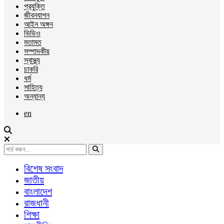
প্রযুক্তি
জীবনযাপন
আইন অঙ্গন
ভিডিও
মতামত
সম্পাদকীয়
স্বাস্থ্য
চাকরি
ধর্ম
সাহিত্য
অন্যান্য
en
বিশেষ সংবাদ
জাতীয়
বাংলাদেশ
রাজধানী
শিক্ষা