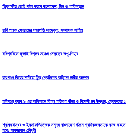
ত্রিপক্ষীয় জোট গঠন করবে বাংলাদেশ, চীন ও পাকিস্তান
রাবি পাঠক ফোরামের সভাপতি সাদেকুল, সম্পাদক শামিম
যবিপ্রবিতে জুলাই বিপ্লব মঞ্চের নেতৃত্বে তপু-শিহাব
রায়গঞ্জে বিয়ের দাবিতে হিন্দু প্রেমিকের বাড়িতে নারীর অনশন
হবিগঞ্জে র‌্যাব-৯ এর অভিযানে বিপুল পরিমাণ গাঁজা ও বিদেশী মদ উদ্ধার, গ্রেফতার ১
শ্রমিকবান্ধব ও ইনসাফভিত্তিক সমৃদ্ধ বাংলাদেশ গঠনে শ্রমিকজনতাকে কাজ করতে
হবে: শাহজাহান চৌধুরী