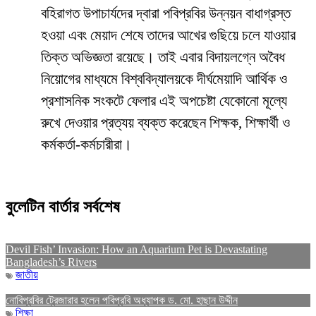
বহিরাগত উপাচার্যদের দ্বারা পবিপ্রবির উন্নয়ন বাধাগ্রস্ত
হওয়া এবং মেয়াদ শেষে তাদের আখের গুছিয়ে চলে যাওয়ার
তিক্ত অভিজ্ঞতা রয়েছে। তাই এবার বিদায়লগ্নে অবৈধ
নিয়োগের মাধ্যমে বিশ্ববিদ্যালয়কে দীর্ঘমেয়াদি আর্থিক ও
প্রশাসনিক সংকটে ফেলার এই অপচেষ্টা যেকোনো মূল্যে
রুখে দেওয়ার প্রত্যয় ব্যক্ত করেছেন শিক্ষক, শিক্ষার্থী ও
কর্মকর্তা-কর্মচারীরা।
বুলেটিন বার্তার সর্বশেষ
Devil Fish’ Invasion: How an Aquarium Pet is Devastating
Bangladesh’s Rivers
জাতীয়
নোবিপ্রবির ট্রেজারার হলেন পবিপ্রবি অধ্যাপক ড. মো. হাছান উদ্দীন
শিক্ষা