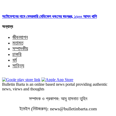
অটোমেশনের নামে বেসরকারি মেডিকেল ধ্বংসের ষড়যন্ত্র, ১২০০ আসন খালি
অন্যান্য
জীবনযাপন
মতামত
সম্পাদকীয়
চাকরি
ধর্ম
সাহিত্য
Bulletin Barta is an online based news portal providing authentic
news, views and thoughts
সম্পাদক ও প্রকাশক: আবু হাসনাত তুহিন
ইমেইল (নিউজরুম): news@bulletinbarta.com