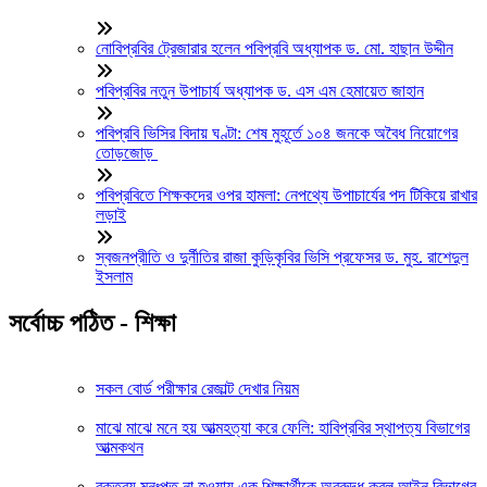
নোবিপ্রবির ট্রেজারার হলেন পবিপ্রবি অধ্যাপক ড. মো. হাছান উদ্দীন
পবিপ্রবির নতুন উপাচার্য অধ্যাপক ড. এস এম হেমায়েত জাহান
পবিপ্রবি ভিসির বিদায় ঘণ্টা: শেষ মুহূর্তে ১০৪ জনকে অবৈধ নিয়োগের
তোড়জোড়
পবিপ্রবিতে শিক্ষকদের ওপর হামলা: নেপথ্যে উপাচার্যের পদ টিকিয়ে রাখার
লড়াই
স্বজনপ্রীতি ও দুর্নীতির রাজা কুড়িকৃবির ভিসি প্রফেসর ড. মুহ. রাশেদুল
ইসলাম
সর্বোচ্চ পঠিত - শিক্ষা
সকল বোর্ড পরীক্ষার রেজাল্ট দেখার নিয়ম
মাঝে মাঝে মনে হয় আত্মহত্যা করে ফেলি: হাবিপ্রবির স্থাপত্য বিভাগের
আত্মকথন
বক্তব্য মনঃপুত না হওয়ায় এক শিক্ষার্থীকে অবরুদ্ধ করল আইন বিভাগের