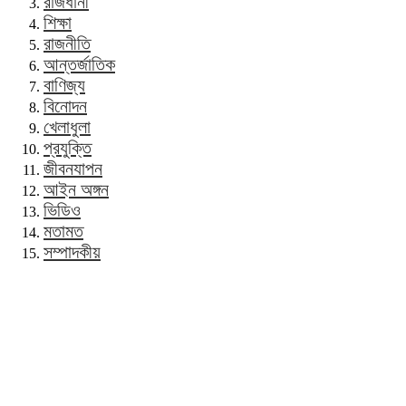
রাজধানী
শিক্ষা
রাজনীতি
আন্তর্জাতিক
বাণিজ্য
বিনোদন
খেলাধুলা
প্রযুক্তি
জীবনযাপন
আইন অঙ্গন
ভিডিও
মতামত
সম্পাদকীয়