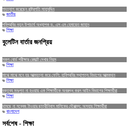
পদত্যাগ করেছেন রাষ্ট্রপতি সাহাবুদ্দিন
জাতীয়
পবিপ্রবির নতুন উপাচার্য অধ্যাপক ড. এস এম হেমায়েত জাহান
শিক্ষা
বুলেটিন বার্তার জনপ্রিয়
সকল বোর্ড পরীক্ষার রেজাল্ট দেখার নিয়ম
শিক্ষা
মাঝে মাঝে মনে হয় আত্মহত্যা করে ফেলি: হাবিপ্রবির স্থাপত্য বিভাগের আত্মকথন
শিক্ষা
বক্তব্য মনঃপুত না হওয়ায় এক শিক্ষার্থীকে অবরুদ্ধ করল আইন বিভাগের শিক্ষার্থীরা
শিক্ষা
থামছে না সব্বেজ টাওয়ার ছাত্রীনিবাস মালিকের দৌরাত্ম্য: অসহায় শিক্ষার্থীরা
বাংলাদেশ
সর্বশেষ - শিক্ষা