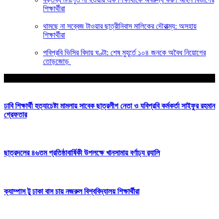
শিক্ষার্থীরা
থামছে না সব্বেজ টাওয়ার ছাত্রীনিবাস মালিকের দৌরাত্ম্য: অসহায়
শিক্ষার্থীরা
পবিপ্রবি ভিসির বিদায় ঘণ্টা: শেষ মুহূর্তে ১০৪ জনকে অবৈধ নিয়োগের
তোড়জোড়
আপনার জন্য নির্বাচিত
ঢাবি শিক্ষার্থী হত্যাচেষ্টা মামলায় সাবেক ছাত্রলীগ নেতা ও যবিপ্রবি কর্মকর্তা সাইফুর রহমান
গ্রেফতার
ছাত্রদলের ৪৬তম প্রতিষ্ঠাবার্ষিকী উপলক্ষে খানসামায় বর্ণাঢ্য র‍্যালি
ক্যাম্পাস টু ঢাকা বাস চায় নজরুল বিশ্ববিদ্যালয় শিক্ষার্থীরা