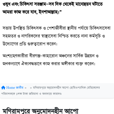
ওষুধ এবং চিকিৎসা সরঞ্জাম—সব দিক থেকেই মানোন্নয়ন ঘটাতে
আমরা কাজ করে যাব, ইনশাআল্লাহ।”
সভায় উপস্থিত চিকিৎসক ও পেশাজীবীরা স্থানীয় পর্যায়ে চিকিৎসাসেবা
সহজতর ও নাগরিকদের স্বাস্থ্যসেবা নিশ্চিত করতে নানা কর্মসূচি ও
উদ্যোগের প্রতি গুরুত্বারোপ করেন।
অংশগ্রহণকারীরা বীরগঞ্জ–কাহারোল অঞ্চলের সার্বিক উন্নয়ন ও
জনকল্যাণে ঐক্যবদ্ধভাবে কাজ করার অঙ্গীকার ব্যক্ত করেন।
Home
জাতীয়
»
»
মণিরামপুরে অনুমোদনহীন আপো হোমিওপ্যাথিক মেডিকেলের
পরিচালককে ১লক্ষ টাকা জরিমানা ও অনাদায়ে কারাদণ্ড
মণিরামপুরে অনুমোদনহীন আপো