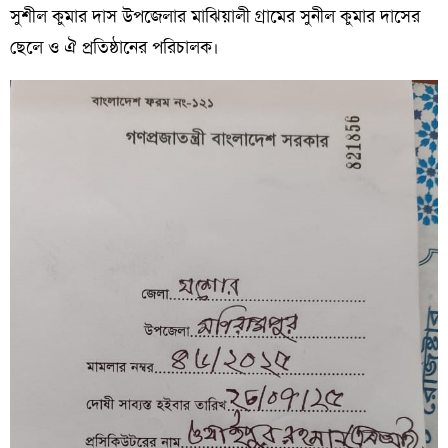
সুশীল
কুমার
দাস
উপজেলার মাঝিয়ালী গ্রামের সুনীল কুমার দাসের
ছেলে ও ঐ প্রতিষ্ঠানের পরিচালক।