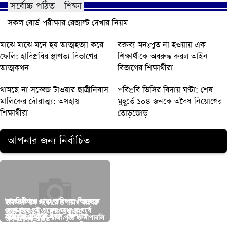
সর্বোচ্চ পঠিত - শিক্ষা
সকল বোর্ড পরীক্ষার রেজাল্ট দেখার নিয়ম
মাঝে মাঝে মনে হয় আত্মহত্যা করে
বক্তব্য মনঃপুত না হওয়ায় এক
ফেলি: হাবিপ্রবির স্থাপত্য বিভাগের
শিক্ষার্থীকে অবরুদ্ধ করল আইন
আত্মকথন
বিভাগের শিক্ষার্থীরা
থামছে না সব্বেজ টাওয়ার ছাত্রীনিবাস
পবিপ্রবি ভিসির বিদায় ঘণ্টা: শেষ
মালিকের দৌরাত্ম্য: অসহায়
মুহূর্তে ১০৪ জনকে অবৈধ নিয়োগের
শিক্ষার্থীরা
তোড়জোড়
আপনার জন্য নির্বাচিত
আজমিরীগঞ্জে গ্রাম্য আধিপত্য বিস্তারকে
ইবি ক্যাম্পাস সংস্কারে উপাচার্য বরাবর
আগামীকাল খানসামায় আসছেন উপদেষ্টা
কেন্দ্র করে দুই পক্ষের মধ্যে সংঘর্ষে
৯ দফা দাবিতে হাবিপ্রবির প্রশাসনিক
ছাত্রশিবিরের ১১০ দফা প্রস্তাবনা
আসিফ মাহমুদ সজীব ভূঁইয়া
কারিশমা দেখাচ্ছে ইরান, ক্ষেপণাস্ত্র
তালতলীতে ইউপি সদস্য’র উপর
পবিপ্রবিতে শ্রী শ্রী শ্যামা পূজা ও দীপাবলি
বিশ্ব বাবা দিবসে শিক্ষার্থীদের হৃদয়ছোঁয়া
অর্ধশতাধিক আহত
ভবন অবরোধ
“কাসেম বাসির” আতঙ্কে আমেরিকা-
হামলার প্রতিবাদে মানববন্ধন,ঝাড়ু ও