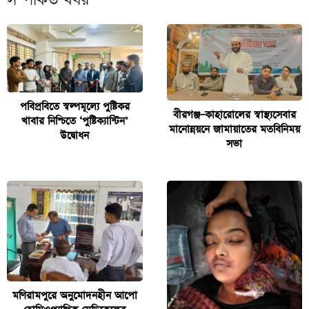
সম্পর্কিত খবর
পবিপ্রবিতে স্বল্পমূল্যে পুষ্টিকর
বীরগঞ্জ–কাহারোলের স্বাস্থ্যসেবার
খাবার নিশ্চিতে ‘পুষ্টিক্যান্টিন’
মানোন্নয়নে জামায়াতের মতবিনিময়
উদ্বোধন
সভা
মণিরামপুরে অনুমোদনহীন আপো