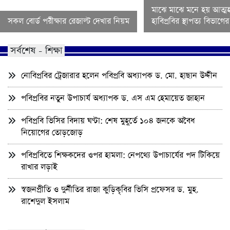
মাঝে মাঝে মনে হয় আত্মহ
সকল বোর্ড পরীক্ষার রেজাল্ট দেখার নিয়ম
হাবিপ্রবির স্থাপত্য বিভাগ
সর্বশেষ - শিক্ষা
নোবিপ্রবির ট্রেজারার হলেন পবিপ্রবি অধ্যাপক ড. মো. হাছান উদ্দীন
পবিপ্রবির নতুন উপাচার্য অধ্যাপক ড. এস এম হেমায়েত জাহান
পবিপ্রবি ভিসির বিদায় ঘণ্টা: শেষ মুহূর্তে ১০৪ জনকে অবৈধ
নিয়োগের তোড়জোড়
পবিপ্রবিতে শিক্ষকদের ওপর হামলা: নেপথ্যে উপাচার্যের পদ টিকিয়ে
রাখার লড়াই
স্বজনপ্রীতি ও দুর্নীতির রাজা কুড়িকৃবির ভিসি প্রফেসর ড. মুহ.
রাশেদুল ইসলাম