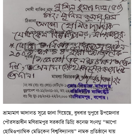
ভ্রাম্যমাণ আদালত সূত্রে জানা গিয়েছে, বুধবার দুপুরে উপজেলার
পৌরসভাধীন
মণিরামপুর
সরকারি
ডিগ্রি
কলেজ
সংলগ্ন
“
আপো
হোমিওপ্যাথিক
মেডিকেল
বিশ্ববিদ্যালয়
”
নামক
প্রতিষ্ঠানে
যায়