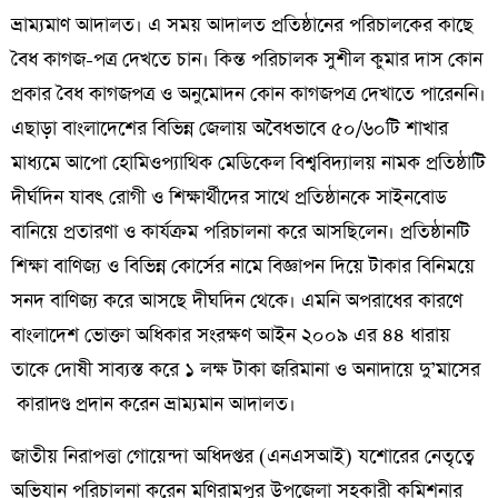
ভ্রাম্যমাণ আদালত। এ সময় আদালত প্রতিষ্ঠানের পরিচালকের কাছে
বৈধ কাগজ-পত্র দেখতে চান। কিন্ত পরিচালক সুশীল
কুমার
দাস কোন
প্রকার
বৈধ
কাগজপত্র
ও
অনুমোদন কোন কাগজপত্র দেখাতে পারেননি।
এছাড়া
বাংলাদেশের
বিভিন্ন
জেলায়
অবৈধভাবে
৫০
/
৬০টি
শাখার
মাধ্যমে
আপো
হোমিওপ্যাথিক
মেডিকেল
বিশ্ববিদ্যালয়
নামক
প্রতিষ্ঠাটি
দীর্ঘদিন
যাবৎ রোগী ও শিক্ষার্থীদের সাথে প্রতিষ্ঠানকে সাইনবোড
বানিয়ে প্রতারণা ও কার্যক্রম
পরিচালনা করে আসছিলেন।
প্রতিষ্ঠানটি
শিক্ষা
বাণিজ্য
ও
বিভিন্ন
কোর্সের
নামে
বিজ্ঞাপন
দিয়ে
টাকার
বিনিময়ে
সনদ
বাণিজ্য
করে আসছে দীঘদিন থেকে। এমনি অপরাধের কারণে
বাংলাদেশ
ভোক্তা
অধিকার
সংরক্ষণ
আইন
২০০৯
এর
৪৪
ধারায়
তাকে
দোষী
সাব্যস্ত
করে ১ লক্ষ
টাকা জরিমানা ও অনাদায়ে দু’মাসের
কারাদণ্ড প্রদান করেন ভ্রাম্যমান আদালত।
জাতীয় নিরাপত্তা গোয়েন্দা অধিদপ্তর (এনএসআই) যশোরের নেতৃত্বে
অভিযান
পরিচালনা
করেন মণিরামপুর
উপজেলা
সহকারী
কমিশনার