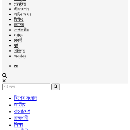
প্রযুক্তি
জীবনযাপন
আইন অঙ্গন
ভিডিও
মতামত
সম্পাদকীয়
স্বাস্থ্য
চাকরি
ধর্ম
সাহিত্য
অন্যান্য
en
বিশেষ সংবাদ
জাতীয়
বাংলাদেশ
রাজধানী
শিক্ষা