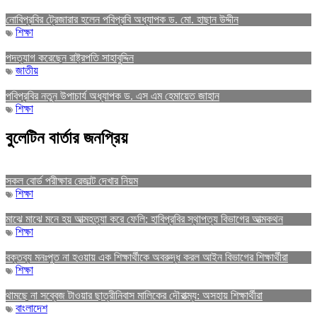
নোবিপ্রবির ট্রেজারার হলেন পবিপ্রবি অধ্যাপক ড. মো. হাছান উদ্দীন
শিক্ষা
পদত্যাগ করেছেন রাষ্ট্রপতি সাহাবুদ্দিন
জাতীয়
পবিপ্রবির নতুন উপাচার্য অধ্যাপক ড. এস এম হেমায়েত জাহান
শিক্ষা
বুলেটিন বার্তার জনপ্রিয়
সকল বোর্ড পরীক্ষার রেজাল্ট দেখার নিয়ম
শিক্ষা
মাঝে মাঝে মনে হয় আত্মহত্যা করে ফেলি: হাবিপ্রবির স্থাপত্য বিভাগের আত্মকথন
শিক্ষা
বক্তব্য মনঃপুত না হওয়ায় এক শিক্ষার্থীকে অবরুদ্ধ করল আইন বিভাগের শিক্ষার্থীরা
শিক্ষা
থামছে না সব্বেজ টাওয়ার ছাত্রীনিবাস মালিকের দৌরাত্ম্য: অসহায় শিক্ষার্থীরা
বাংলাদেশ