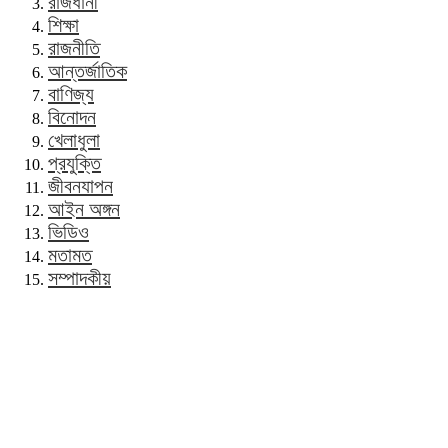
রাজধানী
শিক্ষা
রাজনীতি
আন্তর্জাতিক
বাণিজ্য
বিনোদন
খেলাধুলা
প্রযুক্তি
জীবনযাপন
আইন অঙ্গন
ভিডিও
মতামত
সম্পাদকীয়