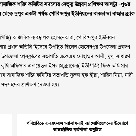
 সামাজিক শক্তি কমিটির সদস্যের নেতৃত্ব উন্নয়ন প্রশিক্ষণ আলট্রা -পুওর
র থেকে দুপুর একটা পর্যন্ত গোবিন্দপুর ইউনিয়নের বাকচান্দা বাজার ব্র্যাক
( ইউপিজি) আঞ্চলিক ব্যবস্থাপক হোসনেআরা, গোবিন্দপুর ইউনিয়ন
নায় প্রধান অতিথি হিসেবে উপস্থিত ছিলেন হোসেনপুর উপজেলা প্রকল্প
র উপজেলা প্রেসক্লাবের সভাপতি একেএম মোহাম্মদ আলী, যুগ্ম সাধারণ
ৃষি অফিসার এনায়েতুল ইসলাম,ব্র্যাকের( ইউপিজি) ফিল্ড অফিসার
 সামাজিক শক্তি কমিটির সভাপতি নুরুল হক হীরা, শাহিন মিয়া, নারী
সদস্যদের প্রশিক্ষণ দেওয়া হয়।
পবিপ্রবিতে এনএফএস অ্যালামনাই অ্যাসোসিয়েশনের উদ্যোগে
আন্তর্জাতিক কর্মশালা অনুষ্ঠিত