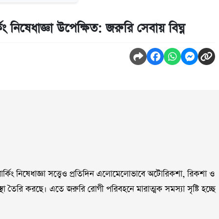
্কিং নিষেধাজ্ঞা উপেক্ষিত: জরুরি সেবায় বিঘ্ন
ি পার্কিং নিষেধাজ্ঞা সত্ত্বেও প্রতিদিন এলোমেলোভাবে অটোরিকশা, রিকশা ও
্থা তৈরি করছে। এতে জরুরি রোগী পরিবহনে মারাত্মক সমস্যা সৃষ্টি হচ্ছে