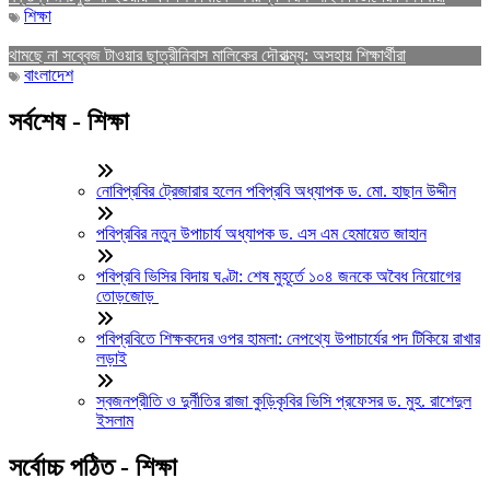
শিক্ষা
থামছে না সব্বেজ টাওয়ার ছাত্রীনিবাস মালিকের দৌরাত্ম্য: অসহায় শিক্ষার্থীরা
বাংলাদেশ
সর্বশেষ - শিক্ষা
নোবিপ্রবির ট্রেজারার হলেন পবিপ্রবি অধ্যাপক ড. মো. হাছান উদ্দীন
পবিপ্রবির নতুন উপাচার্য অধ্যাপক ড. এস এম হেমায়েত জাহান
পবিপ্রবি ভিসির বিদায় ঘণ্টা: শেষ মুহূর্তে ১০৪ জনকে অবৈধ নিয়োগের
তোড়জোড়
পবিপ্রবিতে শিক্ষকদের ওপর হামলা: নেপথ্যে উপাচার্যের পদ টিকিয়ে রাখার
লড়াই
স্বজনপ্রীতি ও দুর্নীতির রাজা কুড়িকৃবির ভিসি প্রফেসর ড. মুহ. রাশেদুল
ইসলাম
সর্বোচ্চ পঠিত - শিক্ষা