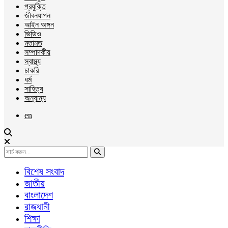
প্রযুক্তি
জীবনযাপন
আইন অঙ্গন
ভিডিও
মতামত
সম্পাদকীয়
স্বাস্থ্য
চাকরি
ধর্ম
সাহিত্য
অন্যান্য
en
বিশেষ সংবাদ
জাতীয়
বাংলাদেশ
রাজধানী
শিক্ষা