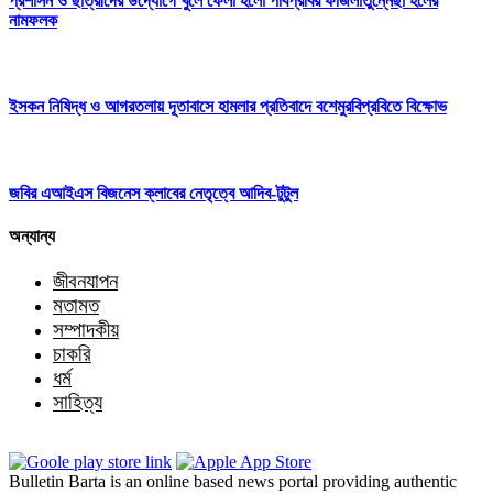
প্রশাসন ও ছাত্রীদের উদ্যোগে খুলে ফেলা হলো পবিপ্রবির ফজিলাতুন্নেছা হলের
নামফলক
ইসকন নিষিদ্ধ ও আগরতলায় দূতাবাসে হামলার প্রতিবাদে বশেমুরবিপ্রবিতে বিক্ষোভ
জবির এআইএস বিজনেস ক্লাবের নেতৃত্বে আদিব-টুটুল
অন্যান্য
জীবনযাপন
মতামত
সম্পাদকীয়
চাকরি
ধর্ম
সাহিত্য
Bulletin Barta is an online based news portal providing authentic