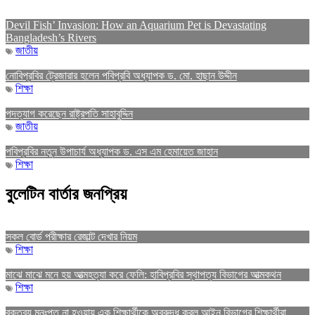
Devil Fish’ Invasion: How an Aquarium Pet is Devastating
Bangladesh’s Rivers
জাতীয়
নোবিপ্রবির ট্রেজারার হলেন পবিপ্রবি অধ্যাপক ড. মো. হাছান উদ্দীন
শিক্ষা
পদত্যাগ করেছেন রাষ্ট্রপতি সাহাবুদ্দিন
জাতীয়
পবিপ্রবির নতুন উপাচার্য অধ্যাপক ড. এস এম হেমায়েত জাহান
শিক্ষা
বুলেটিন বার্তার জনপ্রিয়
সকল বোর্ড পরীক্ষার রেজাল্ট দেখার নিয়ম
শিক্ষা
মাঝে মাঝে মনে হয় আত্মহত্যা করে ফেলি: হাবিপ্রবির স্থাপত্য বিভাগের আত্মকথন
শিক্ষা
বক্তব্য মনঃপুত না হওয়ায় এক শিক্ষার্থীকে অবরুদ্ধ করল আইন বিভাগের শিক্ষার্থীরা