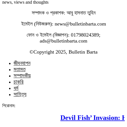
news, views and thoughts
সম্পাদক ও প্রকাশক: আবু হাসনাত তুহিন
ইমেইল (নিউজরুম): news@bulletinbarta.com
ফোন ও ইমেইল (বিজ্ঞাপন): 01798024389;
ads@bulletinbarta.com
©️Copyright 2025, Bulletin Barta
জীবনযাপন
মতামত
সম্পাদকীয়
চাকরি
ধর্ম
সাহিত্য
শিরোনাম:
Devil Fish’ Invasion: Ho