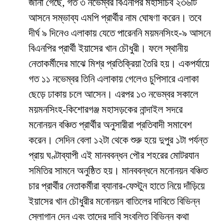
জানা গেছে, গত ৩ নভেম্বর বিএনপির মহাসচিব ২৩৬টি
আসনে সম্ভাব্য এমপি প্রার্থীর নাম ঘোষণা করেন। তবে
দীর্ঘ ৯ দিনেও এলাকায় যেতে পারেননি ময়মনসিংহ-৯ আসনে
বিএনপির প্রার্থী ইয়াসের খান চৌধুরী। ফলে স্থানীয়
নেতাকর্মীদের মাঝে মিশ্র প্রতিক্রিয়া তৈরি হয়। একপর্যায়ে
গত ১১ নভেম্বর তিনি এলাকায় গেলেও চুপিসারে এলাকা
ছেড়ে ঢাকায় চলে আসেন। এরপর ১৩ নভেম্বর সকালে
ময়মনসিংহ-কিশোরগঞ্জ মহাসড়কের নান্দাইল সদরে
মনোনয়ন বঞ্চিত প্রার্থীর অনুসারীরা প্রতিবাদী সমাবেশ
করেন। সেদিন বেলা ১২টা থেকে শুরু হয়ে দুপুর ১টা পর্যন্ত
প্রায় ঘণ্টাব্যাপী এই মানববন্ধন পৌর শহরের মোটরযান
সমিতির সামনে অনুষ্ঠিত হয়। মানববন্ধনে মনোনয়ন বঞ্চিত
চার প্রার্থীর নেতাকর্মীরা ব্যানার-ফেস্টুন হাতে নিয়ে দাঁড়িয়ে
ইয়াসের খান চৌধুরীর মনোনয়ন বাতিলের দাবিতে বিভিন্ন
স্লোগান দেন এবং তাদের দাবি সংবলিত বিভিন্ন কথা