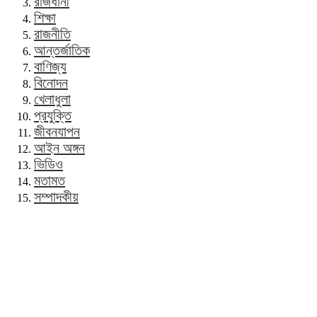
রাজধানী
শিক্ষা
রাজনীতি
আন্তর্জাতিক
বাণিজ্য
বিনোদন
খেলাধুলা
প্রযুক্তি
জীবনযাপন
আইন অঙ্গন
ভিডিও
মতামত
সম্পাদকীয়