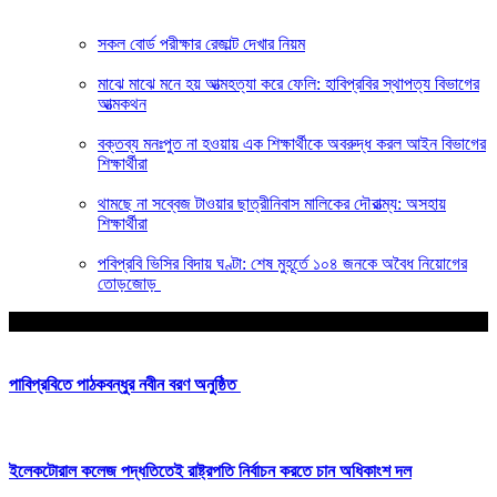
সকল বোর্ড পরীক্ষার রেজাল্ট দেখার নিয়ম
মাঝে মাঝে মনে হয় আত্মহত্যা করে ফেলি: হাবিপ্রবির স্থাপত্য বিভাগের
আত্মকথন
বক্তব্য মনঃপুত না হওয়ায় এক শিক্ষার্থীকে অবরুদ্ধ করল আইন বিভাগের
শিক্ষার্থীরা
থামছে না সব্বেজ টাওয়ার ছাত্রীনিবাস মালিকের দৌরাত্ম্য: অসহায়
শিক্ষার্থীরা
পবিপ্রবি ভিসির বিদায় ঘণ্টা: শেষ মুহূর্তে ১০৪ জনকে অবৈধ নিয়োগের
তোড়জোড়
আপনার জন্য নির্বাচিত
পাবিপ্রবিতে পাঠকবন্ধুর নবীন বরণ অনুষ্ঠিত
ইলেকটোরাল কলেজ পদ্ধতিতেই রাষ্ট্রপতি নির্বাচন করতে চান অধিকাংশ দল