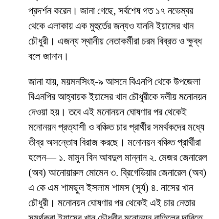
প্রদর্শন করেন। জানা গেছে, সর্বশেষ গত ১৭ নভেম্বর
থেকে এলাকায় এক মুহুর্তের জন্যও যাননি ইয়াসের খান
চৌধুরী। এজন্য স্থানীয় নেতাকর্মীরা চরম বিব্রত ও ক্ষুব্ধ
বলে জানান।
জানা যায়, ময়মনসিংহ-৯ আসনে বিএনপি থেকে উপজেলা
বিএনপির আহ্বায়ক ইয়াসের খান চৌধুরীকে দলীয় মনোনয়ন
দেওয়া হয়। তবে এই মনোনয়ন ঘোষণার পর থেকেই
মনোনয়ন প্রত্যাশী ও বঞ্চিত চার প্রার্থীর সমর্থকদের মধ্যে
তীব্র অসন্তোষ বিরাজ করছে। মনোনয়ন বঞ্চিত প্রার্থীরা
হলেন— ১. মামুন বিন আবদুল মান্নান ২. মেজর জেনারেল
(অব) আনোয়ারুল মোমেন ৩. ব্রিগেডিয়ার জেনারেল (অব)
এ কে এম শামছুল ইসলাম শামস (সূর্য) ৪. নাসের খান
চৌধুরী। মনোনয়ন ঘোষণার পর থেকেই এই চার নেতার
সমর্থকরা ইয়াসের খান চৌধুরীর মনোনয়ন বাতিলের দাবিতে