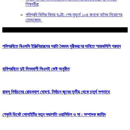
শিক্ষার্থীরা
পবিপ্রবি ভিসির বিদায় ঘণ্টা: শেষ মুহূর্তে ১০৪ জনকে অবৈধ নিয়োগের
তোড়জোড়
আপনার জন্য নির্বাচিত
পবিপ্রবিতে বিএসসি ইঞ্জিনিয়ারদের প্রতি বৈষম্য দূরীকরণের দাবিতে স্মারকলিপি প্রদান
হাবিপ্রবিতে দুই দিনব্যাপী সিএসই ফেষ্ট অনুষ্ঠিত
রাকসু নির্বাচনের রোডম্যাপ ঘোষণা, নির্বাচন জুনের তৃতীয় থেকে চতুর্থ সপ্তাহে
শেকৃবি ডিবেট সোসাইটির নতুন সভাপতি ওয়াসিউল ও সা : সম্পাদক জাহিদ