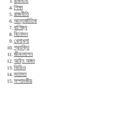
রাজধানী
শিক্ষা
রাজনীতি
আন্তর্জাতিক
বাণিজ্য
বিনোদন
খেলাধুলা
প্রযুক্তি
জীবনযাপন
আইন অঙ্গন
ভিডিও
মতামত
সম্পাদকীয়