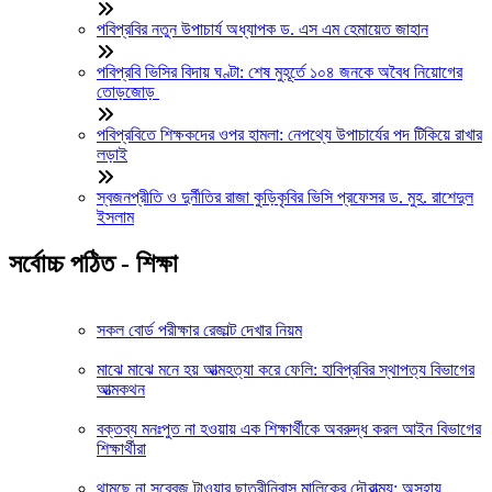
পবিপ্রবির নতুন উপাচার্য অধ্যাপক ড. এস এম হেমায়েত জাহান
পবিপ্রবি ভিসির বিদায় ঘণ্টা: শেষ মুহূর্তে ১০৪ জনকে অবৈধ নিয়োগের
তোড়জোড়
পবিপ্রবিতে শিক্ষকদের ওপর হামলা: নেপথ্যে উপাচার্যের পদ টিকিয়ে রাখার
লড়াই
স্বজনপ্রীতি ও দুর্নীতির রাজা কুড়িকৃবির ভিসি প্রফেসর ড. মুহ. রাশেদুল
ইসলাম
সর্বোচ্চ পঠিত - শিক্ষা
সকল বোর্ড পরীক্ষার রেজাল্ট দেখার নিয়ম
মাঝে মাঝে মনে হয় আত্মহত্যা করে ফেলি: হাবিপ্রবির স্থাপত্য বিভাগের
আত্মকথন
বক্তব্য মনঃপুত না হওয়ায় এক শিক্ষার্থীকে অবরুদ্ধ করল আইন বিভাগের
শিক্ষার্থীরা
থামছে না সব্বেজ টাওয়ার ছাত্রীনিবাস মালিকের দৌরাত্ম্য: অসহায়