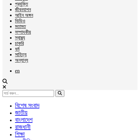
প্রযুক্তি
জীবনযাপন
আইন অঙ্গন
ভিডিও
মতামত
সম্পাদকীয়
স্বাস্থ্য
চাকরি
ধর্ম
সাহিত্য
অন্যান্য
en
বিশেষ সংবাদ
জাতীয়
বাংলাদেশ
রাজধানী
শিক্ষা