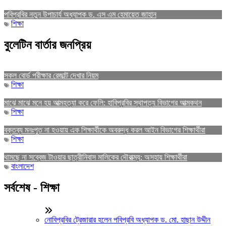
পবিপ্রবির নতুন উপাচার্য অধ্যাপক ড. এস এম হেমায়েত জাহান
শিক্ষা
বুলেটিন বার্তার জনপ্রিয়
সকল বোর্ড পরীক্ষার রেজাল্ট দেখার নিয়ম
শিক্ষা
মাঝে মাঝে মনে হয় আত্মহত্যা করে ফেলি: হাবিপ্রবির স্থাপত্য বিভাগের আত্মকথন
শিক্ষা
বক্তব্য মনঃপুত না হওয়ায় এক শিক্ষার্থীকে অবরুদ্ধ করল আইন বিভাগের শিক্ষার্থীরা
শিক্ষা
থামছে না সব্বেজ টাওয়ার ছাত্রীনিবাস মালিকের দৌরাত্ম্য: অসহায় শিক্ষার্থীরা
বাংলাদেশ
সর্বশেষ - শিক্ষা
নোবিপ্রবির ট্রেজারার হলেন পবিপ্রবি অধ্যাপক ড. মো. হাছান উদ্দীন