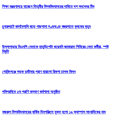
শিক্ষা মন্ত্রণালয়ে যাচ্ছেন তিতুমীর বিশ্ববিদ্যালয়ের দাবিতে দশ সদস্যের টিম
চুনারুঘাটে কালবৈশাখি ঝড়ে গাছপালা লণ্ডভণ্ড বজ্রপাতে কৃষকের মৃত্যু
উল্লাপাড়ায় বিএনপি নেতাকে হাতুড়িপেটা করেননি জামায়াত শিবিরের নেতা কর্মীরা, স্পষ্ট
বিবৃতি
গোবিন্দগঞ্জে সড়ক দুর্ঘটনায় প্রাণ হারালো রিকশা চালক মিলন
পবিপ্রবিতে ৫ম প্রাণি কল্যাণ কর্মশালা অনুষ্ঠিত
নজরুল বিশ্ববিদ্যালয়ের বার্ষিক দিনপঞ্জিতে যুক্ত হলো ১৬ ক্যাম্পাস সাংবাদিকের নাম