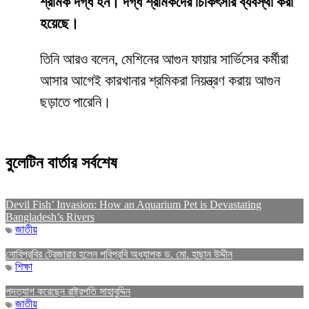
শ্রমিক দগ্ধ হন। দগ্ধ শ্রমিকদের চিকিৎসার ব্যবস্থা করা
হয়েছে।
তিনি আরও বলেন, মেশিনের আগুন ফায়ার সার্ভিসের কর্মীরা
আসার আগেই কারখানার শ্রমিকরা নিয়ন্ত্রণ করায় আগুন
ছড়াতে পারেনি।
বুলেটিন বার্তার সর্বশেষ
Devil Fish’ Invasion: How an Aquarium Pet is Devastating
Bangladesh’s Rivers
জাতীয়
নোবিপ্রবির ট্রেজারার হলেন পবিপ্রবি অধ্যাপক ড. মো. হাছান উদ্দীন
শিক্ষা
পদত্যাগ করেছেন রাষ্ট্রপতি সাহাবুদ্দিন
জাতীয়