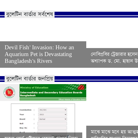
বুলেটিন বার্তার সর্বশেষ
Devil Fish’ Invasion: How an
Aquarium Pet is Devastating
নোবিপ্রবির ট্রেজারার হলেন
Bangladesh’s Rivers
অধ্যাপক ড. মো. হাছান উদ
বুলেটিন বার্তার জনপ্রিয়
মাঝে মাঝে মনে হয় আত্মহ