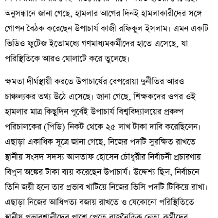
অনুসন্ধানে জানা গেছে, হামলার আগের দিনই হামলাকারীদের সঙ্গে
গোপন বৈঠক করেছেন উপাচার্য কাজী রফিকুল ইসলাম। এমন একটি
ভিডিও ফুটেজ ইতোমধ্যে গণমাধ্যমকর্মীদের হাতে এসেছে, যা
পরিস্থিতিকে আরও ঘোলাটে করে তুলেছে।
​ক্ষমতা দীর্ঘস্থায়ী করতে উপাচার্যের বেপরোয়া দুর্নীতির আরও
চাঞ্চল্যকর তথ্য উঠে এসেছে। জানা গেছে, শিক্ষকদের ওপর ওই
হামলার মাত্র কিছুদিন পূর্বেই উপাচার্য বিশ্ববিদ্যালয়ের প্রকল্প
পরিচালকের (পিডি) নিকট থেকে ২৫ লাখ টাকা দাবি করেছিলেন।
এছাড়া একাধিক সূত্রে জানা গেছে, নিজের পদটি সুরক্ষিত রাখতে
স্থানীয় সংসদ সদস্য আলতাফ হোসেন চৌধুরীর নির্বাচনী প্রচারণায়
বিপুল অঙ্কের টাকা ব্যয় করেছেন উপাচার্য। উদ্দেশ্য ছিল, নির্বাচনে
তিনি জয়ী হলে তার প্রভাব খাটিয়ে নিজের ভিসি পদটি টিকিয়ে রাখা।
এছাড়া নিজের আধিপত্য বজায় রাখতে ও যেকোনো পরিস্থিতিতে
স্থানীয় প্রভাবশালীদের পাশে পেতে রাজনৈতিক নেতা-কর্মীদের