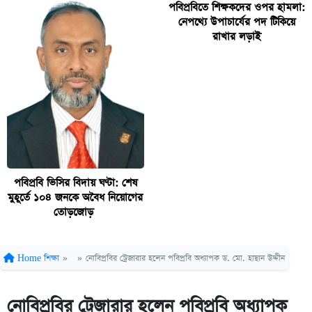
পবিপ্রবিতে শিক্ষকদের ওপর হামলা:
নেপথ্যে উপাচার্যের পদ টিকিয়ে
রাখার লড়াই
পবিপ্রবি ভিসির বিদায় ঘণ্টা: শেষ
মুহূর্তে ১০৪ জনকে অবৈধ নিয়োগের
তোড়জোড়
Home
শিক্ষা
»
»
নোবিপ্রবির ট্রেজারার হলেন পবিপ্রবি অধ্যাপক ড. মো. হাছান উদ্দীন
নোবিপ্রবির ট্রেজারার হলেন পবিপ্রবি অধ্যাপক