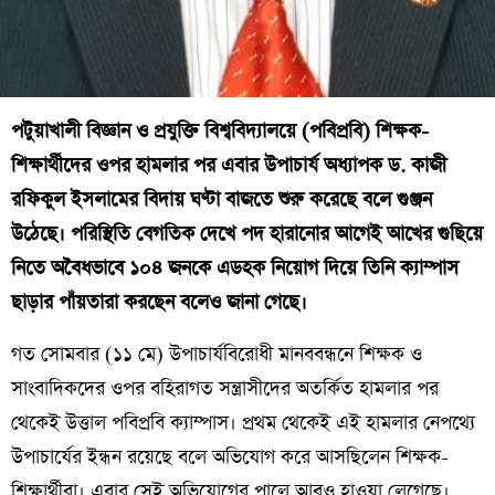
পটুয়াখালী বিজ্ঞান ও প্রযুক্তি বিশ্ববিদ্যালয়ে (পবিপ্রবি) শিক্ষক-
শিক্ষার্থীদের ওপর হামলার পর এবার উপাচার্য অধ্যাপক ড. কাজী
রফিকুল ইসলামের বিদায় ঘণ্টা বাজতে শুরু করেছে বলে গুঞ্জন
উঠেছে। পরিস্থিতি বেগতিক দেখে পদ হারানোর আগেই আখের গুছিয়ে
নিতে অবৈধভাবে ১০৪ জনকে এডহক নিয়োগ দিয়ে তিনি ক্যাম্পাস
ছাড়ার পাঁয়তারা করছেন বলেও জানা গেছে।
​গত সোমবার (১১ মে) উপাচার্যবিরোধী মানববন্ধনে শিক্ষক ও
সাংবাদিকদের ওপর বহিরাগত সন্ত্রাসীদের অতর্কিত হামলার পর
থেকেই উত্তাল পবিপ্রবি ক্যাম্পাস। প্রথম থেকেই এই হামলার নেপথ্যে
উপাচার্যের ইন্ধন রয়েছে বলে অভিযোগ করে আসছিলেন শিক্ষক-
শিক্ষার্থীরা। এবার সেই অভিযোগের পালে আরও হাওয়া লেগেছে।