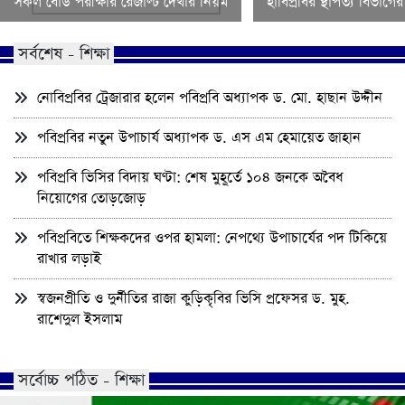
সকল বোর্ড পরীক্ষার রেজাল্ট দেখার নিয়ম
হাবিপ্রবির স্থাপত্য বিভাগ
সর্বশেষ - শিক্ষা
নোবিপ্রবির ট্রেজারার হলেন পবিপ্রবি অধ্যাপক ড. মো. হাছান উদ্দীন
পবিপ্রবির নতুন উপাচার্য অধ্যাপক ড. এস এম হেমায়েত জাহান
পবিপ্রবি ভিসির বিদায় ঘণ্টা: শেষ মুহূর্তে ১০৪ জনকে অবৈধ
নিয়োগের তোড়জোড়
পবিপ্রবিতে শিক্ষকদের ওপর হামলা: নেপথ্যে উপাচার্যের পদ টিকিয়ে
রাখার লড়াই
স্বজনপ্রীতি ও দুর্নীতির রাজা কুড়িকৃবির ভিসি প্রফেসর ড. মুহ.
রাশেদুল ইসলাম
সর্বোচ্চ পঠিত - শিক্ষা