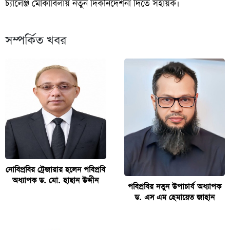
চ্যালেঞ্জ মোকাবিলায় নতুন দিকনির্দেশনা দিতে সহায়ক।
সম্পর্কিত খবর
নোবিপ্রবির ট্রেজারার হলেন পবিপ্রবি
অধ্যাপক ড. মো. হাছান উদ্দীন
পবিপ্রবির নতুন উপাচার্য অধ্যাপক
ড. এস এম হেমায়েত জাহান