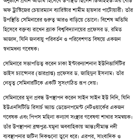
অনুষ্ঠানে প্রধান অতিথি হিসেবে উপস্থিত ছিলেন ডিআইইউ-এর বোর্ড
অফ ট্রাস্টিজের চেয়ারম্যান ব্যারিস্টার শামীম হায়দার পাটোয়ারী। তাঁর
উপস্থিতি সেমিনারের গুরুত্ব আরও বাড়িয়ে তোলে। বিশেষ অতিথি
হিসেবে বক্তব্য রাখেন ব্র্যাক বিশ্ববিদ্যালয়ের প্রফেসর ড. রমিত
আজাদ, যিনি জলবায়ু পরিবর্তন ও পরিবেশগত বিষয়ে একজন
স্বনামধন্য গবেষক।
সেমিনারে সভাপতিত্ব করেন ঢাকা ইন্টারন্যাশনাল ইউনিভার্সিটির
ভাইস চ্যান্সেলর (ভারপ্রাপ্ত) প্রফেসর ড. জাহিদুল ইসলাম। তাঁর
নেতৃত্ব সেমিনারটিকে একটি সুসংগঠিত রূপ দেয়।
সেমিনারের মূল প্রবন্ধ উপস্থাপন করেন সাইন সাইন ইউ নিনি, যিনি
ইউএনসিটিডি রিসার্চ অ্যান্ড ডেভেলপমেন্ট নেটওয়ার্কের একজন
গবেষক এবং পিপস মহিলা কল্যাণ সংস্থার গবেষণা শাখার সমন্বয়ক।
তাঁর উপস্থাপনা ব্রহ্মপুত্র-যমুনা অববাহিকায় আন্তঃসীমান্ত নদী
ব্যবস্থাপনার জটিল দিকগুলো তুলে ধরে। এরপর, সাংবাদিক ও