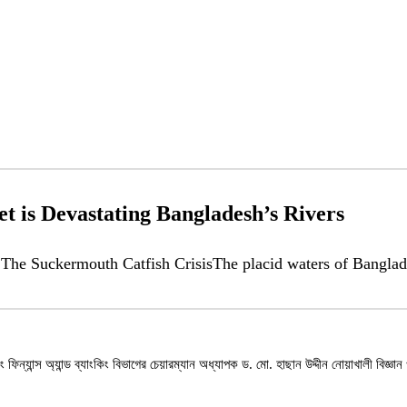
t is Devastating Bangladesh’s Rivers
Suckermouth Catfish CrisisThe placid waters of Bangladesh’s
ং ফিন্যান্স অ্যান্ড ব্যাংকিং বিভাগের চেয়ারম্যান অধ্যাপক ড. মো. হাছান উদ্দীন নোয়াখালী বিজ্ঞা