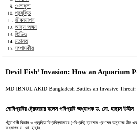
খেলাধুলা
প্রযুক্তি
জীবনযাপন
আইন অঙ্গন
ভিডিও
মতামত
সম্পাদকীয়
Devil Fish’ Invasion: How an Aquarium Pe
MD IBNUL AKID Bangladesh Battles an Invasive Threat: The 
নোবিপ্রবির ট্রেজারার হলেন পবিপ্রবি অধ্যাপক ড. মো. হাছান উদ্দীন
পটুয়াখালী বিজ্ঞান ও প্রযুক্তি বিশ্ববিদ্যালয়ের (পবিপ্রবি) ব্যবসায় প্রশাসন অনুষদের ডীন এব
অধ্যাপক ড. মো. হাছান...