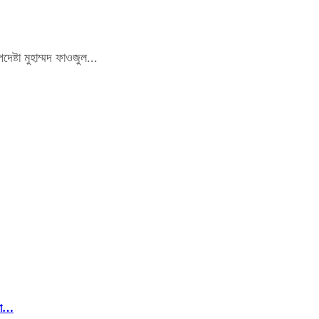
ষ্টা মুহাম্মদ ফাওজুল...
েলা…