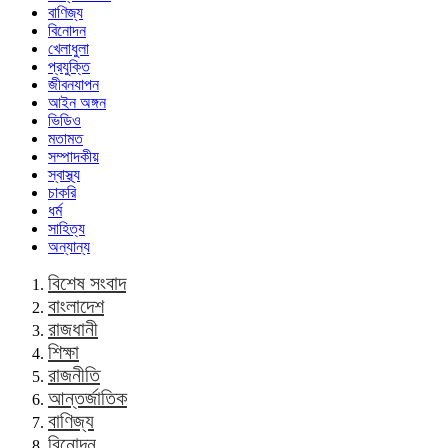
বাণিজ্য
বিনোদন
খেলাধুলা
প্রযুক্তি
জীবনযাপন
আইন অঙ্গন
ভিডিও
মতামত
সম্পাদকীয়
স্বাস্থ্য
চাকরি
ধর্ম
সাহিত্য
অন্যান্য
বিশেষ সংবাদ
বাংলাদেশ
রাজধানী
শিক্ষা
রাজনীতি
আন্তর্জাতিক
বাণিজ্য
বিনোদন